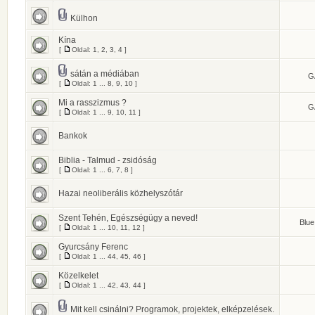
Külhon
Kína
[
Oldal:
1
,
2
,
3
,
4
]
sátán a médiában
G
[
Oldal:
1
...
8
,
9
,
10
]
Mi a rasszizmus ?
G
[
Oldal:
1
...
9
,
10
,
11
]
Bankok
Biblia - Talmud - zsidóság
[
Oldal:
1
...
6
,
7
,
8
]
Hazai neoliberális közhelyszótár
Szent Tehén, Egészségügy a neved!
Blue
[
Oldal:
1
...
10
,
11
,
12
]
Gyurcsány Ferenc
[
Oldal:
1
...
44
,
45
,
46
]
Közelkelet
[
Oldal:
1
...
42
,
43
,
44
]
Mit kell csinálni? Programok, projektek, elképzelések.