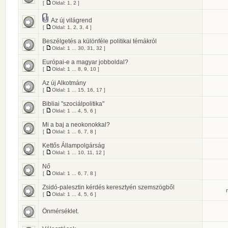
[
Oldal:
1
,
2
]
Az új világrend
[
Oldal:
1
,
2
,
3
,
4
]
Beszélgetés a különféle politikai témákról
[
Oldal:
1
...
30
,
31
,
32
]
Európai-e a magyar jobboldal?
[
Oldal:
1
...
8
,
9
,
10
]
Az új Alkotmány
[
Oldal:
1
...
15
,
16
,
17
]
Bibliai "szociálpolitika"
[
Oldal:
1
...
4
,
5
,
6
]
Mi a baj a neokonokkal?
[
Oldal:
1
...
6
,
7
,
8
]
Kettős Állampolgárság
[
Oldal:
1
...
10
,
11
,
12
]
Nő
[
Oldal:
1
...
6
,
7
,
8
]
Zsidó-palesztin kérdés keresztyén szemszögből
[
Oldal:
1
...
4
,
5
,
6
]
Önmérséklet.