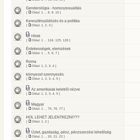
Genderológia - homoszexualitás
[
Oldal:
1
...
8
,
9
,
10
]
Keresztényüldözés és a politika
[
Oldal:
1
,
2
,
3
]
Hírek
[
Oldal:
1
...
124
,
125
,
126
]
Érdekességek, elemzések
[
Oldal:
1
...
5
,
6
,
7
]
Roma
[
Oldal:
1
,
2
,
3
,
4
]
környezet szennyezés
[
Oldal:
1
,
2
,
3
,
4
,
5
]
Az amerikaiak keletről nézve
[
Oldal:
1
,
2
,
3
,
4
,
5
]
Magyar
[
Oldal:
1
...
75
,
76
,
77
]
HOL LEHET JELENTKEZNI???
[
Oldal:
1
,
2
]
Üzlet, gazdaság, pénz, pénzszerzési lehetőség
[
Oldal:
1
...
20
,
21
,
22
]