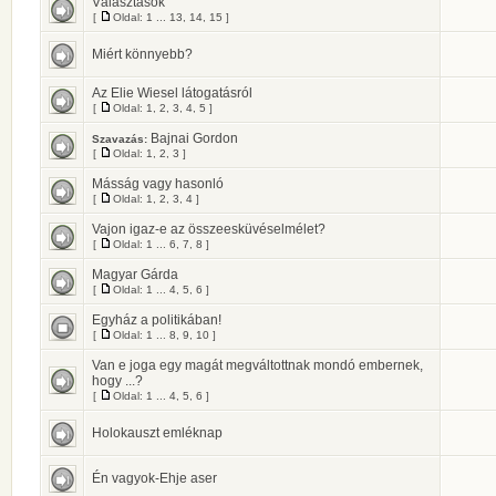
Választások
[
Oldal:
1
...
13
,
14
,
15
]
Miért könnyebb?
Az Elie Wiesel látogatásról
[
Oldal:
1
,
2
,
3
,
4
,
5
]
Bajnai Gordon
Szavazás:
[
Oldal:
1
,
2
,
3
]
Másság vagy hasonló
[
Oldal:
1
,
2
,
3
,
4
]
Vajon igaz-e az összeesküvéselmélet?
[
Oldal:
1
...
6
,
7
,
8
]
Magyar Gárda
[
Oldal:
1
...
4
,
5
,
6
]
Egyház a politikában!
[
Oldal:
1
...
8
,
9
,
10
]
Van e joga egy magát megváltottnak mondó embernek,
hogy ...?
[
Oldal:
1
...
4
,
5
,
6
]
Holokauszt emléknap
Én vagyok-Ehje aser