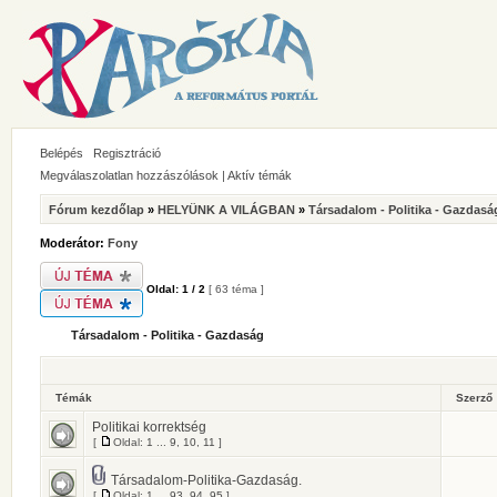
Belépés
Regisztráció
Megválaszolatlan hozzászólások
|
Aktív témák
Fórum kezdőlap
»
HELYÜNK A VILÁGBAN
»
Társadalom - Politika - Gazdasá
Moderátor:
Fony
Oldal:
1
/
2
[ 63 téma ]
Társadalom - Politika - Gazdaság
Témák
Szerző
Politikai korrektség
[
Oldal:
1
...
9
,
10
,
11
]
Társadalom-Politika-Gazdaság.
[
Oldal:
1
...
93
,
94
,
95
]