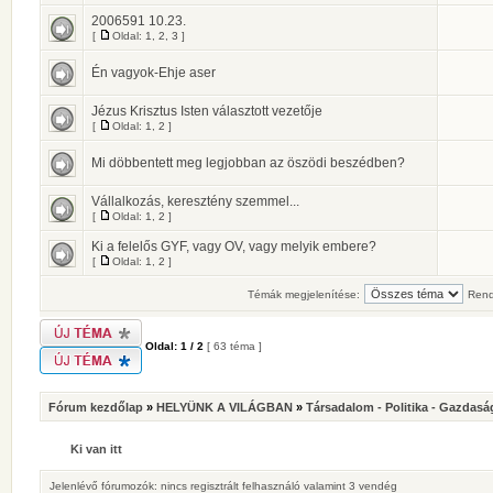
2006591 10.23.
[
Oldal:
1
,
2
,
3
]
Én vagyok-Ehje aser
Jézus Krisztus Isten választott vezetője
[
Oldal:
1
,
2
]
Mi döbbentett meg legjobban az öszödi beszédben?
Vállalkozás, keresztény szemmel...
[
Oldal:
1
,
2
]
Ki a felelős GYF, vagy OV, vagy melyik embere?
[
Oldal:
1
,
2
]
Témák megjelenítése:
Rend
Oldal:
1
/
2
[ 63 téma ]
Fórum kezdőlap
»
HELYÜNK A VILÁGBAN
»
Társadalom - Politika - Gazdasá
Ki van itt
Jelenlévő fórumozók: nincs regisztrált felhasználó valamint 3 vendég