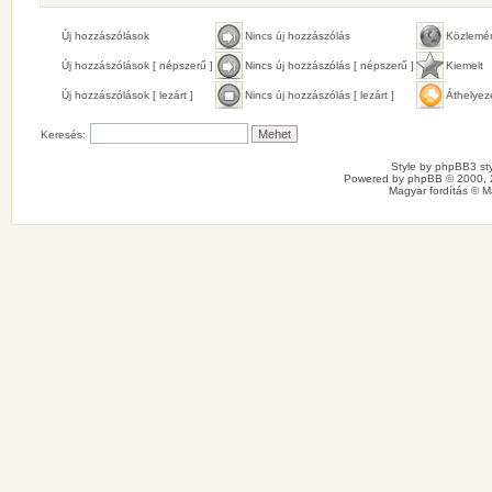
Új hozzászólások
Nincs új hozzászólás
Közlemé
Új hozzászólások [ népszerű ]
Nincs új hozzászólás [ népszerű ]
Kiemelt
Új hozzászólások [ lezárt ]
Nincs új hozzászólás [ lezárt ]
Áthelyez
Keresés:
Style by
phpBB3 sty
Powered by
phpBB
© 2000, 
Magyar fordítás ©
M