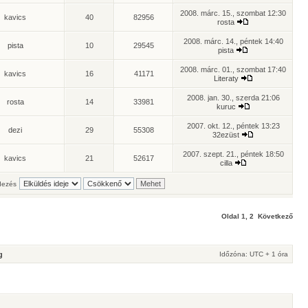
2008. márc. 15., szombat 12:30
kavics
40
82956
rosta
2008. márc. 14., péntek 14:40
pista
10
29545
pista
2008. márc. 01., szombat 17:40
kavics
16
41171
Literaty
2008. jan. 30., szerda 21:06
rosta
14
33981
kuruc
2007. okt. 12., péntek 13:23
dezi
29
55308
32ezüst
2007. szept. 21., péntek 18:50
kavics
21
52617
cilla
ezés
Oldal
1
,
2
Következő
g
Időzóna: UTC + 1 óra