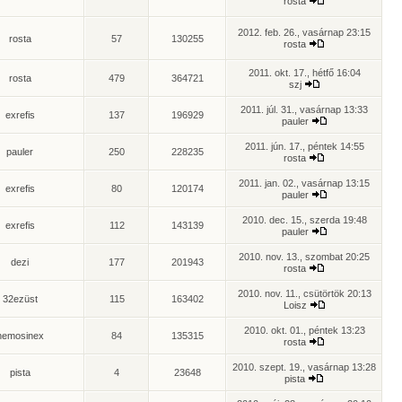
rosta
2012. feb. 26., vasárnap 23:15
rosta
57
130255
rosta
2011. okt. 17., hétfő 16:04
rosta
479
364721
szj
2011. júl. 31., vasárnap 13:33
exrefis
137
196929
pauler
2011. jún. 17., péntek 14:55
pauler
250
228235
rosta
2011. jan. 02., vasárnap 13:15
exrefis
80
120174
pauler
2010. dec. 15., szerda 19:48
exrefis
112
143139
pauler
2010. nov. 13., szombat 20:25
dezi
177
201943
rosta
2010. nov. 11., csütörtök 20:13
32ezüst
115
163402
Loisz
2010. okt. 01., péntek 13:23
nemosinex
84
135315
rosta
2010. szept. 19., vasárnap 13:28
pista
4
23648
pista