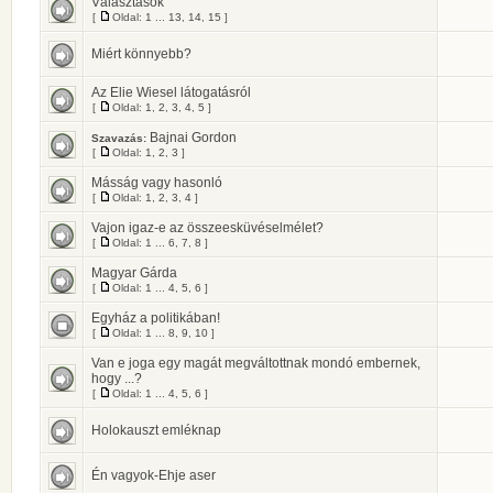
Választások
[
Oldal:
1
...
13
,
14
,
15
]
Miért könnyebb?
Az Elie Wiesel látogatásról
[
Oldal:
1
,
2
,
3
,
4
,
5
]
Bajnai Gordon
Szavazás:
[
Oldal:
1
,
2
,
3
]
Másság vagy hasonló
[
Oldal:
1
,
2
,
3
,
4
]
Vajon igaz-e az összeesküvéselmélet?
[
Oldal:
1
...
6
,
7
,
8
]
Magyar Gárda
[
Oldal:
1
...
4
,
5
,
6
]
Egyház a politikában!
[
Oldal:
1
...
8
,
9
,
10
]
Van e joga egy magát megváltottnak mondó embernek,
hogy ...?
[
Oldal:
1
...
4
,
5
,
6
]
Holokauszt emléknap
Én vagyok-Ehje aser