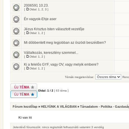
2006591 10.23.
[
Oldal:
1
,
2
,
3
]
Én vagyok-Ehje aser
Jézus Krisztus Isten választott vezetője
[
Oldal:
1
,
2
]
Mi döbbentett meg legjobban az öszödi beszédben?
Vállalkozás, keresztény szemmel...
[
Oldal:
1
,
2
]
Ki a felelős GYF, vagy OV, vagy melyik embere?
[
Oldal:
1
,
2
]
Témák megjelenítése:
Rend
Oldal:
1
/
2
[ 63 téma ]
Fórum kezdőlap
»
HELYÜNK A VILÁGBAN
»
Társadalom - Politika - Gazdasá
Ki van itt
Jelenlévő fórumozók: nincs regisztrált felhasználó valamint 3 vendég