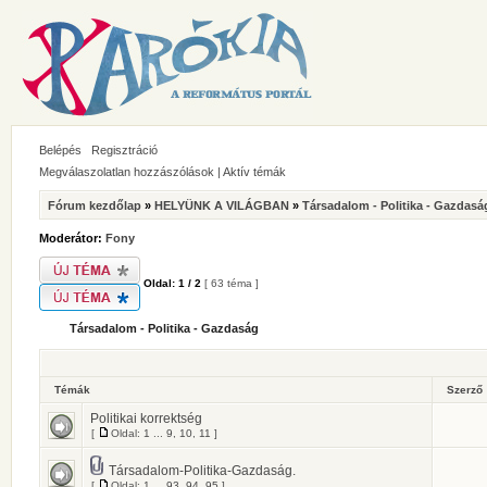
Belépés
Regisztráció
Megválaszolatlan hozzászólások
|
Aktív témák
Fórum kezdőlap
»
HELYÜNK A VILÁGBAN
»
Társadalom - Politika - Gazdasá
Moderátor:
Fony
Oldal:
1
/
2
[ 63 téma ]
Társadalom - Politika - Gazdaság
Témák
Szerző
Politikai korrektség
[
Oldal:
1
...
9
,
10
,
11
]
Társadalom-Politika-Gazdaság.
[
Oldal:
1
...
93
,
94
,
95
]