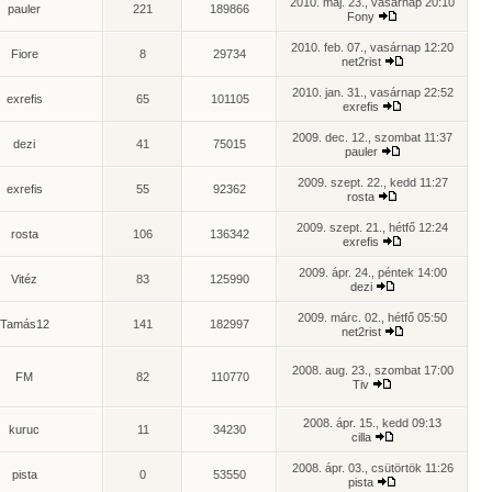
2010. máj. 23., vasárnap 20:10
pauler
221
189866
Fony
2010. feb. 07., vasárnap 12:20
Fiore
8
29734
net2rist
2010. jan. 31., vasárnap 22:52
exrefis
65
101105
exrefis
2009. dec. 12., szombat 11:37
dezi
41
75015
pauler
2009. szept. 22., kedd 11:27
exrefis
55
92362
rosta
2009. szept. 21., hétfő 12:24
rosta
106
136342
exrefis
2009. ápr. 24., péntek 14:00
Vitéz
83
125990
dezi
2009. márc. 02., hétfő 05:50
Tamás12
141
182997
net2rist
2008. aug. 23., szombat 17:00
FM
82
110770
Tiv
2008. ápr. 15., kedd 09:13
kuruc
11
34230
cilla
2008. ápr. 03., csütörtök 11:26
pista
0
53550
pista