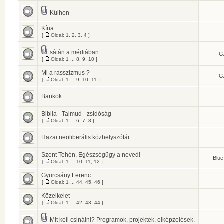
Külhon
Kína
[
Oldal:
1
,
2
,
3
,
4
]
sátán a médiában
G
[
Oldal:
1
...
8
,
9
,
10
]
Mi a rasszizmus ?
G
[
Oldal:
1
...
9
,
10
,
11
]
Bankok
Biblia - Talmud - zsidóság
[
Oldal:
1
...
6
,
7
,
8
]
Hazai neoliberális közhelyszótár
Szent Tehén, Egészségügy a neved!
Blue
[
Oldal:
1
...
10
,
11
,
12
]
Gyurcsány Ferenc
[
Oldal:
1
...
44
,
45
,
46
]
Közelkelet
[
Oldal:
1
...
42
,
43
,
44
]
Mit kell csinálni? Programok, projektek, elképzelések.