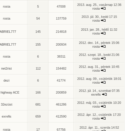
2013. aug. 25., vasárnap 12:36
rosta
5
47008
rosta
2013. júl. 30., kedd 17:15
rosta
54
137759
rosta
2013. jan. 28., hétfő 11:32
ABRIEL777
145
214818
rosta
2012. dec. 14., péntek 15:06
ABRIEL777
155
200934
rosta
2012. szept. 18., kedd 21:06
rosta
6
38311
rosta
2012. aug. 31., péntek 10:45
net2rist
112
154482
rosta
2012. aug. 09., csütörtök 18:01
dezi
6
41774
rosta
2012. júl. 14., szombat 07:35
 highway ACE
166
200859
exrefis
2012. máj. 03., csütörtök 10:20
32ezüst
681
461286
rosta
2012. ápr. 12., csütörtök 17:20
exrefis
659
412590
rosta
2012. ápr. 11., szerda 14:52
rosta
17
67756