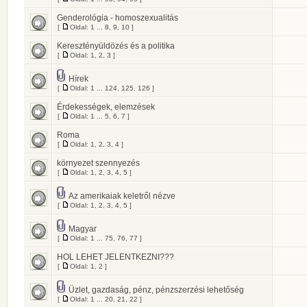
Genderológia - homoszexualitás
[
Oldal:
1
...
8
,
9
,
10
]
Keresztényüldözés és a politika
[
Oldal:
1
,
2
,
3
]
Hírek
[
Oldal:
1
...
124
,
125
,
126
]
Érdekességek, elemzések
[
Oldal:
1
...
5
,
6
,
7
]
Roma
[
Oldal:
1
,
2
,
3
,
4
]
környezet szennyezés
[
Oldal:
1
,
2
,
3
,
4
,
5
]
Az amerikaiak keletről nézve
[
Oldal:
1
,
2
,
3
,
4
,
5
]
Magyar
[
Oldal:
1
...
75
,
76
,
77
]
HOL LEHET JELENTKEZNI???
[
Oldal:
1
,
2
]
Üzlet, gazdaság, pénz, pénzszerzési lehetőség
[
Oldal:
1
...
20
,
21
,
22
]