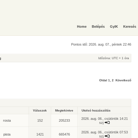
Home
Belépés
GyIK
Keresés
Pontos idő: 2026. aug. 07., péntek 22:46
g
Időzóna: UTC + 1 óra
Oldal
1
,
2
Következő
Válaszok
Megtekintve
Utolsó hozzászólás
2026. aug. 06., csütörtök 14:21
rosta
152
205233
szj
2026. aug. 06., csütörtök 07:53
pista
1421
665476
szj