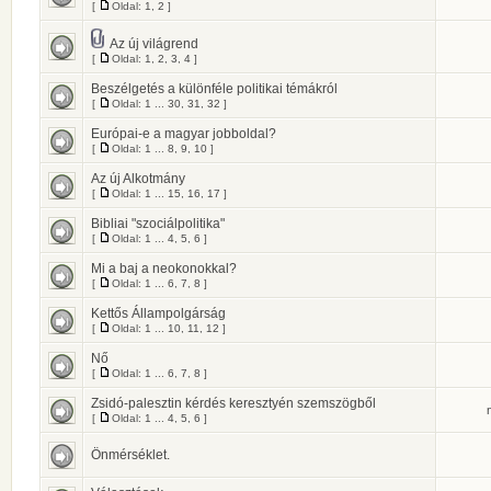
[
Oldal:
1
,
2
]
Az új világrend
[
Oldal:
1
,
2
,
3
,
4
]
Beszélgetés a különféle politikai témákról
[
Oldal:
1
...
30
,
31
,
32
]
Európai-e a magyar jobboldal?
[
Oldal:
1
...
8
,
9
,
10
]
Az új Alkotmány
[
Oldal:
1
...
15
,
16
,
17
]
Bibliai "szociálpolitika"
[
Oldal:
1
...
4
,
5
,
6
]
Mi a baj a neokonokkal?
[
Oldal:
1
...
6
,
7
,
8
]
Kettős Állampolgárság
[
Oldal:
1
...
10
,
11
,
12
]
Nő
[
Oldal:
1
...
6
,
7
,
8
]
Zsidó-palesztin kérdés keresztyén szemszögből
[
Oldal:
1
...
4
,
5
,
6
]
Önmérséklet.