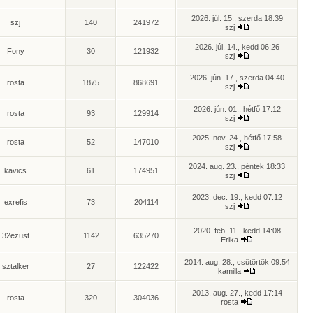
2026. júl. 15., szerda 18:39
szj
140
241972
szj
2026. júl. 14., kedd 06:26
Fony
30
121932
szj
2026. jún. 17., szerda 04:40
rosta
1875
868691
szj
2026. jún. 01., hétfő 17:12
rosta
93
129914
szj
2025. nov. 24., hétfő 17:58
rosta
52
147010
szj
2024. aug. 23., péntek 18:33
kavics
61
174951
szj
2023. dec. 19., kedd 07:12
exrefis
73
204114
szj
2020. feb. 11., kedd 14:08
32ezüst
1142
635270
Erika
2014. aug. 28., csütörtök 09:54
sztalker
27
122422
kamilla
2013. aug. 27., kedd 17:14
rosta
320
304036
rosta