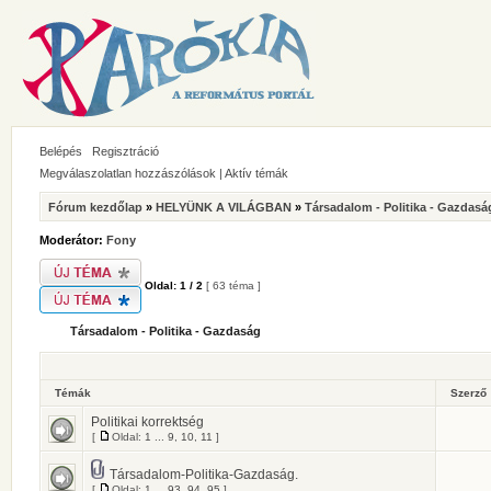
Belépés
Regisztráció
Megválaszolatlan hozzászólások
|
Aktív témák
Fórum kezdőlap
»
HELYÜNK A VILÁGBAN
»
Társadalom - Politika - Gazdasá
Moderátor:
Fony
Oldal:
1
/
2
[ 63 téma ]
Társadalom - Politika - Gazdaság
Témák
Szerző
Politikai korrektség
[
Oldal:
1
...
9
,
10
,
11
]
Társadalom-Politika-Gazdaság.
[
Oldal:
1
...
93
,
94
,
95
]