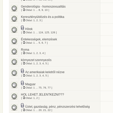
Genderológia - homoszexualitás
[
Oldal:
1
...
8
,
9
,
10
]
Keresztényüldözés és a politika
[
Oldal:
1
,
2
,
3
]
Hírek
[
Oldal:
1
...
124
,
125
,
126
]
Érdekességek, elemzések
[
Oldal:
1
...
5
,
6
,
7
]
Roma
[
Oldal:
1
,
2
,
3
,
4
]
környezet szennyezés
[
Oldal:
1
,
2
,
3
,
4
,
5
]
Az amerikaiak keletről nézve
[
Oldal:
1
,
2
,
3
,
4
,
5
]
Magyar
[
Oldal:
1
...
75
,
76
,
77
]
HOL LEHET JELENTKEZNI???
[
Oldal:
1
,
2
]
Üzlet, gazdaság, pénz, pénzszerzési lehetőség
[
Oldal:
1
...
20
,
21
,
22
]