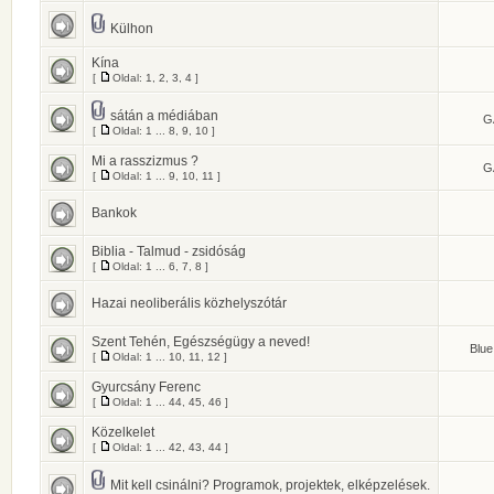
Külhon
Kína
[
Oldal:
1
,
2
,
3
,
4
]
sátán a médiában
G
[
Oldal:
1
...
8
,
9
,
10
]
Mi a rasszizmus ?
G
[
Oldal:
1
...
9
,
10
,
11
]
Bankok
Biblia - Talmud - zsidóság
[
Oldal:
1
...
6
,
7
,
8
]
Hazai neoliberális közhelyszótár
Szent Tehén, Egészségügy a neved!
Blue
[
Oldal:
1
...
10
,
11
,
12
]
Gyurcsány Ferenc
[
Oldal:
1
...
44
,
45
,
46
]
Közelkelet
[
Oldal:
1
...
42
,
43
,
44
]
Mit kell csinálni? Programok, projektek, elképzelések.