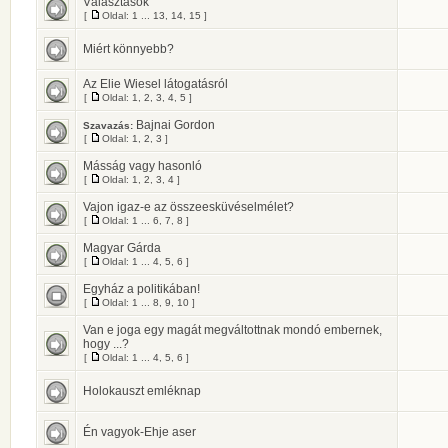
Választások
[
Oldal:
1
...
13
,
14
,
15
]
Miért könnyebb?
Az Elie Wiesel látogatásról
[
Oldal:
1
,
2
,
3
,
4
,
5
]
Bajnai Gordon
Szavazás:
[
Oldal:
1
,
2
,
3
]
Másság vagy hasonló
[
Oldal:
1
,
2
,
3
,
4
]
Vajon igaz-e az összeesküvéselmélet?
[
Oldal:
1
...
6
,
7
,
8
]
Magyar Gárda
[
Oldal:
1
...
4
,
5
,
6
]
Egyház a politikában!
[
Oldal:
1
...
8
,
9
,
10
]
Van e joga egy magát megváltottnak mondó embernek,
hogy ...?
[
Oldal:
1
...
4
,
5
,
6
]
Holokauszt emléknap
Én vagyok-Ehje aser