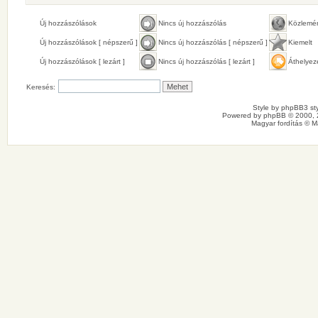
Új hozzászólások
Nincs új hozzászólás
Közlemé
Új hozzászólások [ népszerű ]
Nincs új hozzászólás [ népszerű ]
Kiemelt
Új hozzászólások [ lezárt ]
Nincs új hozzászólás [ lezárt ]
Áthelyez
Keresés:
Style by
phpBB3 sty
Powered by
phpBB
© 2000, 
Magyar fordítás ©
M