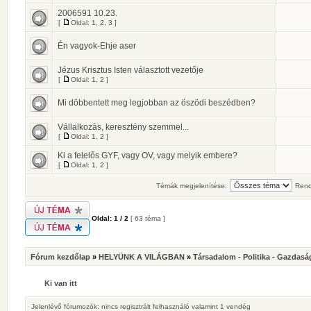
2006591 10.23.
[
Oldal:
1
,
2
,
3
]
Én vagyok-Ehje aser
Jézus Krisztus Isten választott vezetője
[
Oldal:
1
,
2
]
Mi döbbentett meg legjobban az öszödi beszédben?
Vállalkozás, keresztény szemmel...
[
Oldal:
1
,
2
]
Ki a felelős GYF, vagy OV, vagy melyik embere?
[
Oldal:
1
,
2
]
Témák megjelenítése:
Rend
Oldal:
1
/
2
[ 63 téma ]
Fórum kezdőlap
»
HELYÜNK A VILÁGBAN
»
Társadalom - Politika - Gazdasá
Ki van itt
Jelenlévő fórumozók: nincs regisztrált felhasználó valamint 1 vendég