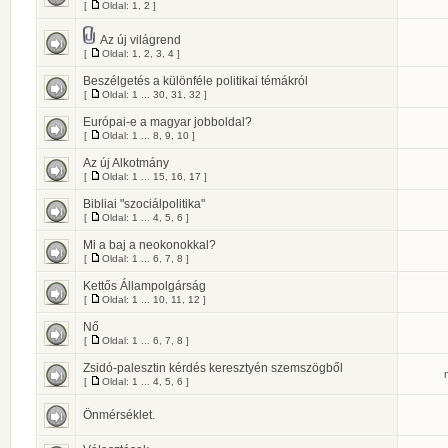
[
Oldal:
1
,
2
]
Az új világrend
[
Oldal:
1
,
2
,
3
,
4
]
Beszélgetés a különféle politikai témákról
[
Oldal:
1
...
30
,
31
,
32
]
Európai-e a magyar jobboldal?
[
Oldal:
1
...
8
,
9
,
10
]
Az új Alkotmány
[
Oldal:
1
...
15
,
16
,
17
]
Bibliai "szociálpolitika"
[
Oldal:
1
...
4
,
5
,
6
]
Mi a baj a neokonokkal?
[
Oldal:
1
...
6
,
7
,
8
]
Kettős Állampolgárság
[
Oldal:
1
...
10
,
11
,
12
]
Nő
[
Oldal:
1
...
6
,
7
,
8
]
Zsidó-palesztin kérdés keresztyén szemszögből
[
Oldal:
1
...
4
,
5
,
6
]
Önmérséklet.