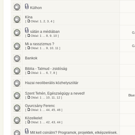
Külhon
Kína
[
Oldal:
1
,
2
,
3
,
4
]
sátán a médiában
G
[
Oldal:
1
...
8
,
9
,
10
]
Mi a rasszizmus ?
G
[
Oldal:
1
...
9
,
10
,
11
]
Bankok
Biblia - Talmud - zsidóság
[
Oldal:
1
...
6
,
7
,
8
]
Hazai neoliberális közhelyszótár
Szent Tehén, Egészségügy a neved!
Blue
[
Oldal:
1
...
10
,
11
,
12
]
Gyurcsány Ferenc
[
Oldal:
1
...
44
,
45
,
46
]
Közelkelet
[
Oldal:
1
...
42
,
43
,
44
]
Mit kell csinálni? Programok, projektek, elképzelések.