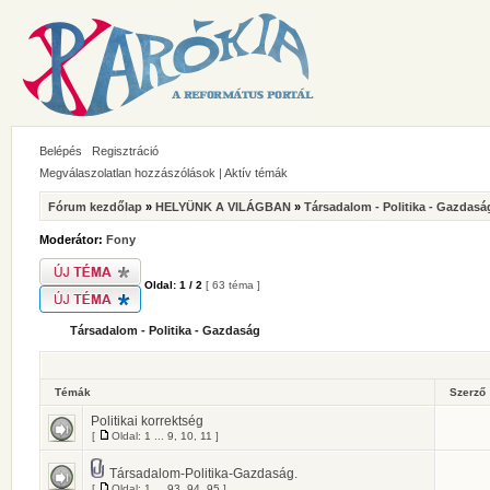
Belépés
Regisztráció
Megválaszolatlan hozzászólások
|
Aktív témák
Fórum kezdőlap
»
HELYÜNK A VILÁGBAN
»
Társadalom - Politika - Gazdasá
Moderátor:
Fony
Oldal:
1
/
2
[ 63 téma ]
Társadalom - Politika - Gazdaság
Témák
Szerző
Politikai korrektség
[
Oldal:
1
...
9
,
10
,
11
]
Társadalom-Politika-Gazdaság.
[
Oldal:
1
...
93
,
94
,
95
]