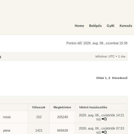
Home
Belépés
GyIK
Keresés
Pontos idő: 2026. aug. 08., szombat 15:38
g
Időzóna: UTC + 1 óra
Oldal
1
,
2
Következő
Válaszok
Megtekintve
Utolsó hozzászólás
2026. aug. 06., csütörtök 14:21
rosta
152
205240
szj
2026. aug. 06., csütörtök 07:53
pista
1421
665628
szj