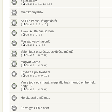
Választások
[
Oldal:
1
...
13
,
14
,
15
]
Miért könnyebb?
Az Elie Wiesel látogatásról
[
Oldal:
1
,
2
,
3
,
4
,
5
]
Bajnai Gordon
Szavazás:
[
Oldal:
1
,
2
,
3
]
Másság vagy hasonló
[
Oldal:
1
,
2
,
3
,
4
]
Vajon igaz-e az összeesküvéselmélet?
[
Oldal:
1
...
6
,
7
,
8
]
Magyar Gárda
[
Oldal:
1
...
4
,
5
,
6
]
Egyház a politikában!
[
Oldal:
1
...
8
,
9
,
10
]
Van e joga egy magát megváltottnak mondó embernek,
hogy ...?
[
Oldal:
1
...
4
,
5
,
6
]
Holokauszt emléknap
Én vagyok-Ehje aser