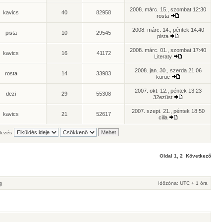
2008. márc. 15., szombat 12:30
kavics
40
82958
rosta
2008. márc. 14., péntek 14:40
pista
10
29545
pista
2008. márc. 01., szombat 17:40
kavics
16
41172
Literaty
2008. jan. 30., szerda 21:06
rosta
14
33983
kuruc
2007. okt. 12., péntek 13:23
dezi
29
55308
32ezüst
2007. szept. 21., péntek 18:50
kavics
21
52617
cilla
ezés
Oldal
1
,
2
Következő
g
Időzóna: UTC + 1 óra