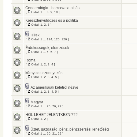
Genderológia - homoszexualitás
[
Oldal:
1
...
8
,
9
,
10
]
Keresztényüldözés és a politika
[
Oldal:
1
,
2
,
3
]
Hírek
[
Oldal:
1
...
124
,
125
,
126
]
Érdekességek, elemzések
[
Oldal:
1
...
5
,
6
,
7
]
Roma
[
Oldal:
1
,
2
,
3
,
4
]
környezet szennyezés
[
Oldal:
1
,
2
,
3
,
4
,
5
]
Az amerikaiak keletről nézve
[
Oldal:
1
,
2
,
3
,
4
,
5
]
Magyar
[
Oldal:
1
...
75
,
76
,
77
]
HOL LEHET JELENTKEZNI???
[
Oldal:
1
,
2
]
Üzlet, gazdaság, pénz, pénzszerzési lehetőség
[
Oldal:
1
...
20
,
21
,
22
]