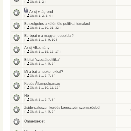
[
Oldal:
1
,
2
]
Az új világrend
[
Oldal:
1
,
2
,
3
,
4
]
Beszélgetés a különféle politikai témákról
[
Oldal:
1
...
30
,
31
,
32
]
Európai-e a magyar jobboldal?
[
Oldal:
1
...
8
,
9
,
10
]
Az új Alkotmány
[
Oldal:
1
...
15
,
16
,
17
]
Bibliai "szociálpolitika"
[
Oldal:
1
...
4
,
5
,
6
]
Mi a baj a neokonokkal?
[
Oldal:
1
...
6
,
7
,
8
]
Kettős Állampolgárság
[
Oldal:
1
...
10
,
11
,
12
]
Nő
[
Oldal:
1
...
6
,
7
,
8
]
Zsidó-palesztin kérdés keresztyén szemszögből
[
Oldal:
1
...
4
,
5
,
6
]
Önmérséklet.