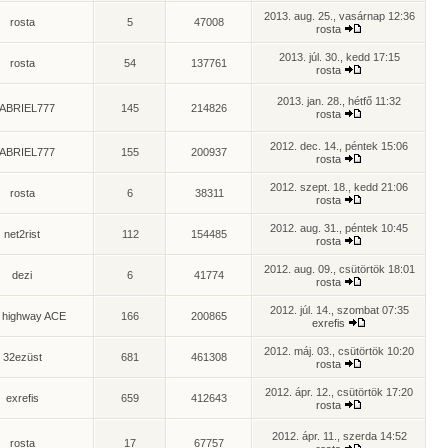
2013. aug. 25., vasárnap 12:36
rosta
5
47008
rosta
2013. júl. 30., kedd 17:15
rosta
54
137761
rosta
2013. jan. 28., hétfő 11:32
ABRIEL777
145
214826
rosta
2012. dec. 14., péntek 15:06
ABRIEL777
155
200937
rosta
2012. szept. 18., kedd 21:06
rosta
6
38311
rosta
2012. aug. 31., péntek 10:45
net2rist
112
154485
rosta
2012. aug. 09., csütörtök 18:01
dezi
6
41774
rosta
2012. júl. 14., szombat 07:35
 highway ACE
166
200865
exrefis
2012. máj. 03., csütörtök 10:20
32ezüst
681
461308
rosta
2012. ápr. 12., csütörtök 17:20
exrefis
659
412643
rosta
2012. ápr. 11., szerda 14:52
rosta
17
67757