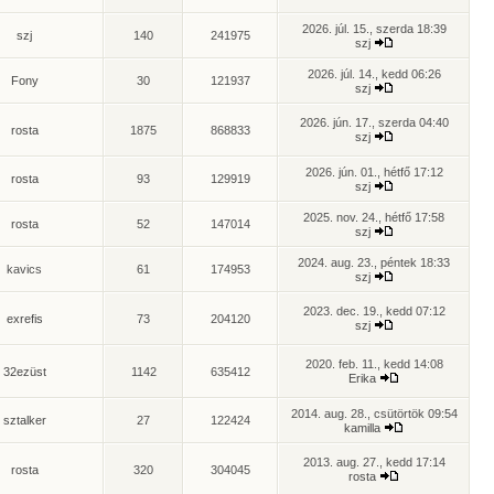
2026. júl. 15., szerda 18:39
szj
140
241975
szj
2026. júl. 14., kedd 06:26
Fony
30
121937
szj
2026. jún. 17., szerda 04:40
rosta
1875
868833
szj
2026. jún. 01., hétfő 17:12
rosta
93
129919
szj
2025. nov. 24., hétfő 17:58
rosta
52
147014
szj
2024. aug. 23., péntek 18:33
kavics
61
174953
szj
2023. dec. 19., kedd 07:12
exrefis
73
204120
szj
2020. feb. 11., kedd 14:08
32ezüst
1142
635412
Erika
2014. aug. 28., csütörtök 09:54
sztalker
27
122424
kamilla
2013. aug. 27., kedd 17:14
rosta
320
304045
rosta