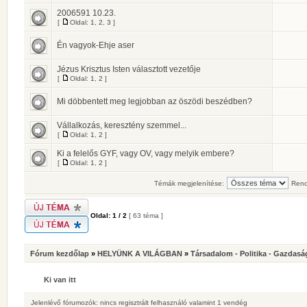
2006591 10.23.
[
Oldal:
1
,
2
,
3
]
Én vagyok-Ehje aser
Jézus Krisztus Isten választott vezetője
[
Oldal:
1
,
2
]
Mi döbbentett meg legjobban az öszödi beszédben?
Vállalkozás, keresztény szemmel...
[
Oldal:
1
,
2
]
Ki a felelős GYF, vagy OV, vagy melyik embere?
[
Oldal:
1
,
2
]
Témák megjelenítése:
Rend
Oldal:
1
/
2
[ 63 téma ]
Fórum kezdőlap
»
HELYÜNK A VILÁGBAN
»
Társadalom - Politika - Gazdasá
Ki van itt
Jelenlévő fórumozók: nincs regisztrált felhasználó valamint 1 vendég