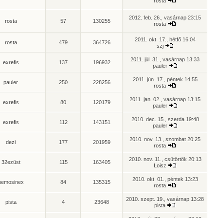
rosta
2012. feb. 26., vasárnap 23:15
rosta
57
130255
rosta
2011. okt. 17., hétfő 16:04
rosta
479
364726
szj
2011. júl. 31., vasárnap 13:33
exrefis
137
196932
pauler
2011. jún. 17., péntek 14:55
pauler
250
228256
rosta
2011. jan. 02., vasárnap 13:15
exrefis
80
120179
pauler
2010. dec. 15., szerda 19:48
exrefis
112
143151
pauler
2010. nov. 13., szombat 20:25
dezi
177
201959
rosta
2010. nov. 11., csütörtök 20:13
32ezüst
115
163405
Loisz
2010. okt. 01., péntek 13:23
nemosinex
84
135315
rosta
2010. szept. 19., vasárnap 13:28
pista
4
23648
pista