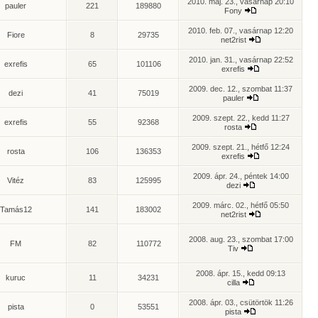
2010. máj. 23., vasárnap 20:10
pauler
221
189880
Fony
2010. feb. 07., vasárnap 12:20
Fiore
8
29735
net2rist
2010. jan. 31., vasárnap 22:52
exrefis
65
101106
exrefis
2009. dec. 12., szombat 11:37
dezi
41
75019
pauler
2009. szept. 22., kedd 11:27
exrefis
55
92368
rosta
2009. szept. 21., hétfő 12:24
rosta
106
136353
exrefis
2009. ápr. 24., péntek 14:00
Vitéz
83
125995
dezi
2009. márc. 02., hétfő 05:50
Tamás12
141
183002
net2rist
2008. aug. 23., szombat 17:00
FM
82
110772
Tiv
2008. ápr. 15., kedd 09:13
kuruc
11
34231
cilla
2008. ápr. 03., csütörtök 11:26
pista
0
53551
pista