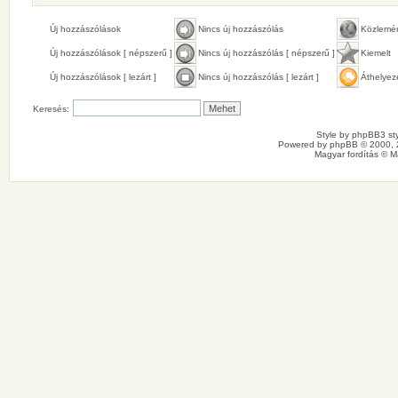
Új hozzászólások
Nincs új hozzászólás
Közlemé
Új hozzászólások [ népszerű ]
Nincs új hozzászólás [ népszerű ]
Kiemelt
Új hozzászólások [ lezárt ]
Nincs új hozzászólás [ lezárt ]
Áthelyez
Keresés:
Style by
phpBB3 sty
Powered by
phpBB
© 2000, 
Magyar fordítás ©
M