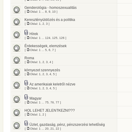
Genderológia - homoszexualitás
[
Oldal:
1
...
8
,
9
,
10
]
Keresztényüldözés és a politika
[
Oldal:
1
,
2
,
3
]
Hírek
[
Oldal:
1
...
124
,
125
,
126
]
Érdekességek, elemzések
[
Oldal:
1
...
5
,
6
,
7
]
Roma
[
Oldal:
1
,
2
,
3
,
4
]
környezet szennyezés
[
Oldal:
1
,
2
,
3
,
4
,
5
]
Az amerikaiak keletről nézve
[
Oldal:
1
,
2
,
3
,
4
,
5
]
Magyar
[
Oldal:
1
...
75
,
76
,
77
]
HOL LEHET JELENTKEZNI???
[
Oldal:
1
,
2
]
Üzlet, gazdaság, pénz, pénzszerzési lehetőség
[
Oldal:
1
...
20
,
21
,
22
]