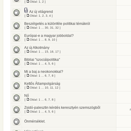
[
Oldal:
1
,
2
]
Az új világrend
[
Oldal:
1
,
2
,
3
,
4
]
Beszélgetés a különféle politikai témákról
[
Oldal:
1
...
30
,
31
,
32
]
Európai-e a magyar jobboldal?
[
Oldal:
1
...
8
,
9
,
10
]
Az új Alkotmány
[
Oldal:
1
...
15
,
16
,
17
]
Bibliai "szociálpolitika"
[
Oldal:
1
...
4
,
5
,
6
]
Mi a baj a neokonokkal?
[
Oldal:
1
...
6
,
7
,
8
]
Kettős Állampolgárság
[
Oldal:
1
...
10
,
11
,
12
]
Nő
[
Oldal:
1
...
6
,
7
,
8
]
Zsidó-palesztin kérdés keresztyén szemszögből
[
Oldal:
1
...
4
,
5
,
6
]
Önmérséklet.