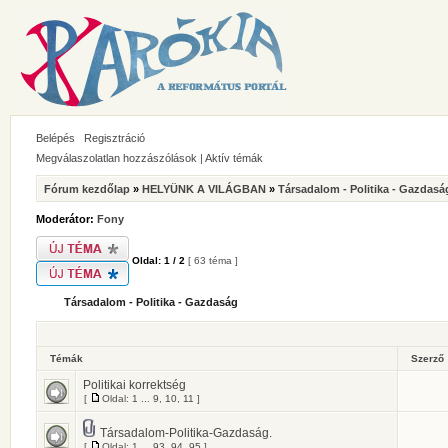
Belépés
Regisztráció
Megválaszolatlan hozzászólások
|
Aktív témák
Fórum kezdőlap
»
HELYÜNK A VILÁGBAN
»
Társadalom - Politika - Gazdasá
Moderátor:
Fony
Oldal:
1
/
2
[ 63 téma ]
Társadalom - Politika - Gazdaság
Témák
Szerző
Politikai korrektség
[
Oldal:
1
...
9
,
10
,
11
]
Társadalom-Politika-Gazdaság.
[
Oldal:
1
...
93
,
94
,
95
]