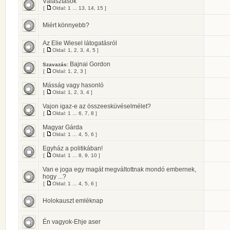
Választások
[
Oldal:
1
...
13
,
14
,
15
]
Miért könnyebb?
Az Elie Wiesel látogatásról
[
Oldal:
1
,
2
,
3
,
4
,
5
]
Bajnai Gordon
Szavazás:
[
Oldal:
1
,
2
,
3
]
Másság vagy hasonló
[
Oldal:
1
,
2
,
3
,
4
]
Vajon igaz-e az összeesküvéselmélet?
[
Oldal:
1
...
6
,
7
,
8
]
Magyar Gárda
[
Oldal:
1
...
4
,
5
,
6
]
Egyház a politikában!
[
Oldal:
1
...
8
,
9
,
10
]
Van e joga egy magát megváltottnak mondó embernek,
hogy ...?
[
Oldal:
1
...
4
,
5
,
6
]
Holokauszt emléknap
Én vagyok-Ehje aser