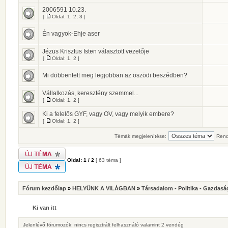
2006591 10.23.
[
Oldal:
1
,
2
,
3
]
Én vagyok-Ehje aser
Jézus Krisztus Isten választott vezetője
[
Oldal:
1
,
2
]
Mi döbbentett meg legjobban az öszödi beszédben?
Vállalkozás, keresztény szemmel...
[
Oldal:
1
,
2
]
Ki a felelős GYF, vagy OV, vagy melyik embere?
[
Oldal:
1
,
2
]
Témák megjelenítése:
Rend
Oldal:
1
/
2
[ 63 téma ]
Fórum kezdőlap
»
HELYÜNK A VILÁGBAN
»
Társadalom - Politika - Gazdasá
Ki van itt
Jelenlévő fórumozók: nincs regisztrált felhasználó valamint 2 vendég