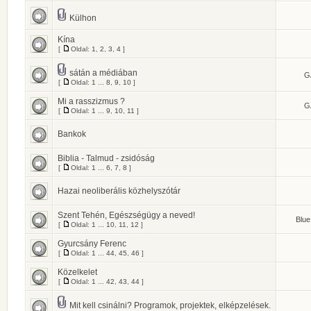
Külhon
Kína
[
Oldal:
1
,
2
,
3
,
4
]
sátán a médiában
G
[
Oldal:
1
...
8
,
9
,
10
]
Mi a rasszizmus ?
G
[
Oldal:
1
...
9
,
10
,
11
]
Bankok
Biblia - Talmud - zsidóság
[
Oldal:
1
...
6
,
7
,
8
]
Hazai neoliberális közhelyszótár
Szent Tehén, Egészségügy a neved!
Blue
[
Oldal:
1
...
10
,
11
,
12
]
Gyurcsány Ferenc
[
Oldal:
1
...
44
,
45
,
46
]
Közelkelet
[
Oldal:
1
...
42
,
43
,
44
]
Mit kell csinálni? Programok, projektek, elképzelések.