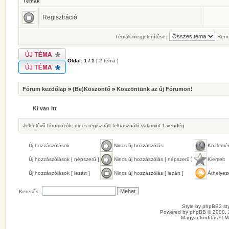
Témák
Regisztráció
Témák megjelenítése:
Rend
Oldal:
1
/
1
[ 2 téma ]
Fórum kezdőlap
»
(Be)Köszöntő
»
Köszöntünk az új Fórumon!
Ki van itt
Jelenlévő fórumozók: nincs regisztrált felhasználó valamint 1 vendég
Új hozzászólások
Nincs új hozzászólás
Közlemé
Új hozzászólások [ népszerű ]
Nincs új hozzászólás [ népszerű ]
Kiemelt
Új hozzászólások [ lezárt ]
Nincs új hozzászólás [ lezárt ]
Áthelyez
Keresés:
Style by
phpBB3 sty
Powered by
phpBB
© 2000, 
Magyar fordítás ©
M