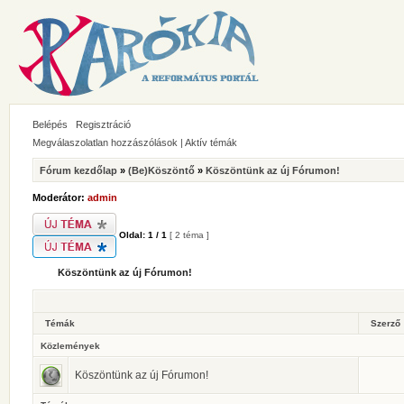
Belépés
Regisztráció
Megválaszolatlan hozzászólások
|
Aktív témák
Fórum kezdőlap
»
(Be)Köszöntő
»
Köszöntünk az új Fórumon!
Moderátor:
admin
Oldal:
1
/
1
[ 2 téma ]
Köszöntünk az új Fórumon!
Témák
Szerző
Közlemények
Köszöntünk az új Fórumon!