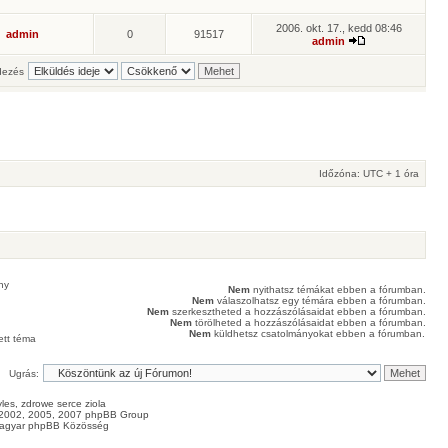
2006. okt. 17., kedd 08:46
admin
0
91517
admin
ezés
Időzóna: UTC + 1 óra
ny
Nem
nyithatsz témákat ebben a fórumban.
Nem
válaszolhatsz egy témára ebben a fórumban.
Nem
szerkesztheted a hozzászólásaidat ebben a fórumban.
Nem
törölheted a hozzászólásaidat ebben a fórumban.
Nem
küldhetsz csatolmányokat ebben a fórumban.
ett téma
Ugrás:
les
, zdrowe
serce
ziola
2002, 2005, 2007 phpBB Group
agyar phpBB Közösség