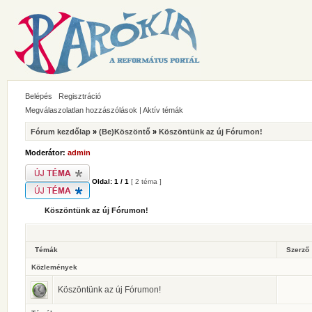
Belépés
Regisztráció
Megválaszolatlan hozzászólások
|
Aktív témák
Fórum kezdőlap
»
(Be)Köszöntő
»
Köszöntünk az új Fórumon!
Moderátor:
admin
Oldal:
1
/
1
[ 2 téma ]
Köszöntünk az új Fórumon!
Témák
Szerző
Közlemények
Köszöntünk az új Fórumon!