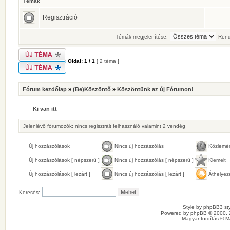
Témák
Regisztráció
Témák megjelenítése:
Rend
Oldal:
1
/
1
[ 2 téma ]
Fórum kezdőlap
»
(Be)Köszöntő
»
Köszöntünk az új Fórumon!
Ki van itt
Jelenlévő fórumozók: nincs regisztrált felhasználó valamint 2 vendég
Új hozzászólások
Nincs új hozzászólás
Közlemé
Új hozzászólások [ népszerű ]
Nincs új hozzászólás [ népszerű ]
Kiemelt
Új hozzászólások [ lezárt ]
Nincs új hozzászólás [ lezárt ]
Áthelyez
Keresés:
Style by
phpBB3 sty
Powered by
phpBB
© 2000, 
Magyar fordítás ©
M