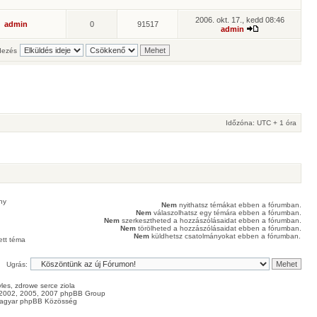
2006. okt. 17., kedd 08:46
admin
0
91517
admin
ezés
Időzóna: UTC + 1 óra
ny
Nem
nyithatsz témákat ebben a fórumban.
Nem
válaszolhatsz egy témára ebben a fórumban.
Nem
szerkesztheted a hozzászólásaidat ebben a fórumban.
Nem
törölheted a hozzászólásaidat ebben a fórumban.
Nem
küldhetsz csatolmányokat ebben a fórumban.
ett téma
Ugrás:
les
, zdrowe
serce
ziola
2002, 2005, 2007 phpBB Group
agyar phpBB Közösség