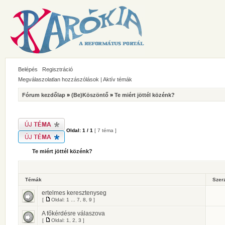
Belépés
Regisztráció
Megválaszolatlan hozzászólások
|
Aktív témák
Fórum kezdőlap
»
(Be)Köszöntő
»
Te miért jöttél közénk?
Oldal:
1
/
1
[ 7 téma ]
Te miért jöttél közénk?
Témák
Szer
ertelmes keresztenyseg
[
Oldal:
1
...
7
,
8
,
9
]
A főkérdésre válaszova
[
Oldal:
1
,
2
,
3
]