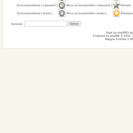
Új hozzászólások [ népszerű ]
Nincs új hozzászólás [ népszerű ]
Kiemelt
Új hozzászólások [ lezárt ]
Nincs új hozzászólás [ lezárt ]
Áthelyez
Keresés:
Style by
phpBB3 sty
Powered by
phpBB
© 2000, 
Magyar fordítás ©
M