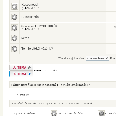
Köszönettel
[
Oldal:
1
,
2
]
Beiskolázás
Helyzetjelentés
Szavazás:
M
[
Oldal:
1
,
2
]
kérés
Te miért jöttél közénk?
Témák megjelenítése:
Rend
Oldal:
1
/
1
[ 7 téma ]
Fórum kezdőlap
»
(Be)Köszöntő
»
Te miért jöttél közénk?
Ki van itt
Jelenlévő fórumozók: nincs regisztrált felhasználó valamint 1 vendég
Új hozzászólások
Nincs új hozzászólás
Közlemé