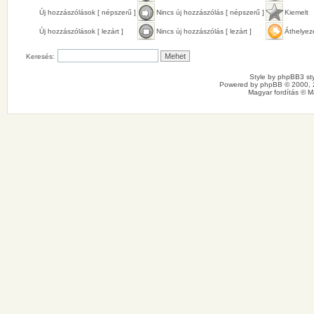
Új hozzászólások [ népszerű ]
Nincs új hozzászólás [ népszerű ]
Kiemelt
Új hozzászólások [ lezárt ]
Nincs új hozzászólás [ lezárt ]
Áthelyez
Keresés:
Style by
phpBB3 sty
Powered by
phpBB
© 2000, 
Magyar fordítás ©
M