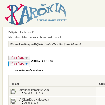
Belépés
Regisztráció
Megválaszolatlan hozzászólások
|
Aktív témák
Fórum kezdőlap
»
(Be)Köszöntő
»
Te miért jöttél közénk?
Oldal:
1
/
1
[ 7 téma ]
Te miért jöttél közénk?
Témák
Szer
ertelmes keresztenyseg
[
Oldal:
1
...
7
,
8
,
9
]
A főkérdésre válaszova
[
Oldal:
1
,
2
,
3
]