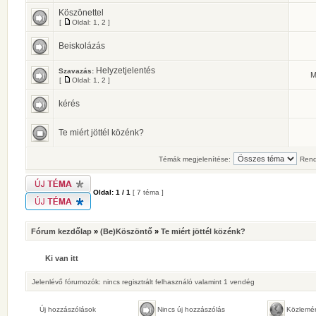
Köszönettel
[
Oldal:
1
,
2
]
Beiskolázás
Helyzetjelentés
Szavazás:
M
[
Oldal:
1
,
2
]
kérés
Te miért jöttél közénk?
Témák megjelenítése:
Rend
Oldal:
1
/
1
[ 7 téma ]
Fórum kezdőlap
»
(Be)Köszöntő
»
Te miért jöttél közénk?
Ki van itt
Jelenlévő fórumozók: nincs regisztrált felhasználó valamint 1 vendég
Új hozzászólások
Nincs új hozzászólás
Közlemé