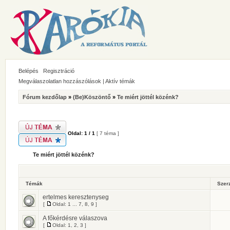
Belépés
Regisztráció
Megválaszolatlan hozzászólások
|
Aktív témák
Fórum kezdőlap
»
(Be)Köszöntő
»
Te miért jöttél közénk?
Oldal:
1
/
1
[ 7 téma ]
Te miért jöttél közénk?
Témák
Szer
ertelmes keresztenyseg
[
Oldal:
1
...
7
,
8
,
9
]
A főkérdésre válaszova
[
Oldal:
1
,
2
,
3
]