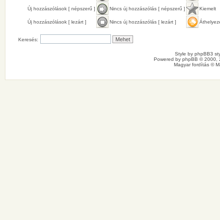
Új hozzászólások [ népszerű ]
Nincs új hozzászólás [ népszerű ]
Kiemelt
Új hozzászólások [ lezárt ]
Nincs új hozzászólás [ lezárt ]
Áthelyez
Keresés:
Style by
phpBB3 sty
Powered by
phpBB
© 2000, 
Magyar fordítás ©
M