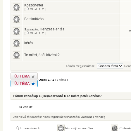
Köszönettel
[
Oldal:
1
,
2
]
Beiskolázás
Helyzetjelentés
Szavazás:
M
[
Oldal:
1
,
2
]
kérés
Te miért jöttél közénk?
Témák megjelenítése:
Rend
Oldal:
1
/
1
[ 7 téma ]
Fórum kezdőlap
»
(Be)Köszöntő
»
Te miért jöttél közénk?
Ki van itt
Jelenlévő fórumozók: nincs regisztrált felhasználó valamint 1 vendég
Új hozzászólások
Nincs új hozzászólás
Közlemé