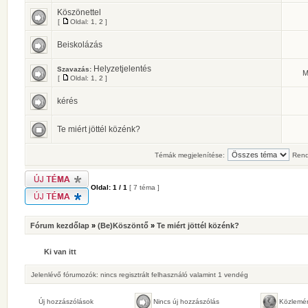
Köszönettel
[
Oldal:
1
,
2
]
Beiskolázás
Helyzetjelentés
Szavazás:
M
[
Oldal:
1
,
2
]
kérés
Te miért jöttél közénk?
Témák megjelenítése:
Rend
Oldal:
1
/
1
[ 7 téma ]
Fórum kezdőlap
»
(Be)Köszöntő
»
Te miért jöttél közénk?
Ki van itt
Jelenlévő fórumozók: nincs regisztrált felhasználó valamint 1 vendég
Új hozzászólások
Nincs új hozzászólás
Közlemé