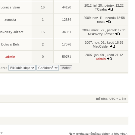
2012. júl. 20., péntek 12:22
Lorincz Szan
16
44120
TCsaba
2009. nov. 11., szerda 18:58
zenobia
1
12634
rosta
2009. márc. 27., péntek 17:21
iskolczy József
15
34931
Miskolczy József
2007. nov. 06., kedd 18:55
Dolovai Béla
2
17576
MacCsider
2007. jan. 09., kedd 21:12
admin
0
59751
admin
ezés
Időzóna: UTC + 1 óra
ny
Nem
nyithatsz témákat ebben a fórumban.