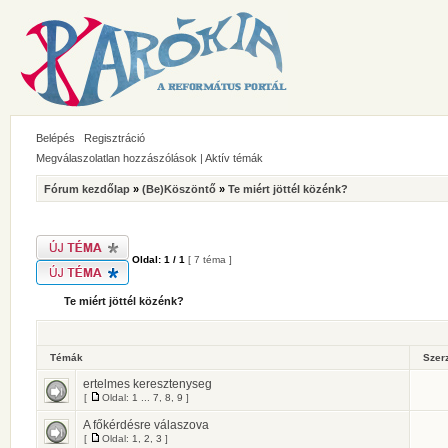
Belépés
Regisztráció
Megválaszolatlan hozzászólások
|
Aktív témák
Fórum kezdőlap
»
(Be)Köszöntő
»
Te miért jöttél közénk?
Oldal:
1
/
1
[ 7 téma ]
Te miért jöttél közénk?
Témák
Szer
ertelmes keresztenyseg
[
Oldal:
1
...
7
,
8
,
9
]
A főkérdésre válaszova
[
Oldal:
1
,
2
,
3
]