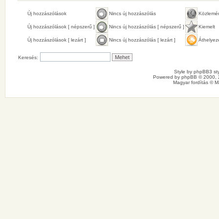
Új hozzászólások
Nincs új hozzászólás
Közlemé
Új hozzászólások [ népszerű ]
Nincs új hozzászólás [ népszerű ]
Kiemelt
Új hozzászólások [ lezárt ]
Nincs új hozzászólás [ lezárt ]
Áthelyez
Keresés:
Style by
phpBB3 sty
Powered by
phpBB
© 2000, 
Magyar fordítás ©
M