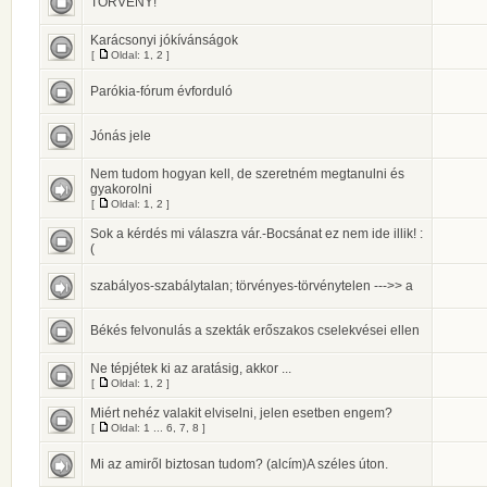
TÖRVÉNY!
Karácsonyi jókívánságok
[
Oldal:
1
,
2
]
Parókia-fórum évforduló
Jónás jele
Nem tudom hogyan kell, de szeretném megtanulni és
gyakorolni
[
Oldal:
1
,
2
]
Sok a kérdés mi válaszra vár.-Bocsánat ez nem ide illik! :
(
szabályos-szabálytalan; törvényes-törvénytelen --->> a
Békés felvonulás a szekták erőszakos cselekvései ellen
Ne tépjétek ki az aratásig, akkor ...
[
Oldal:
1
,
2
]
Miért nehéz valakit elviselni, jelen esetben engem?
[
Oldal:
1
...
6
,
7
,
8
]
Mi az amiről biztosan tudom? (alcím)A széles úton.