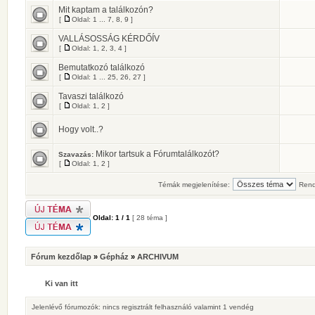
Mit kaptam a találkozón?
[
Oldal:
1
...
7
,
8
,
9
]
VALLÁSOSSÁG KÉRDŐÍV
[
Oldal:
1
,
2
,
3
,
4
]
Bemutatkozó találkozó
[
Oldal:
1
...
25
,
26
,
27
]
Tavaszi találkozó
[
Oldal:
1
,
2
]
Hogy volt..?
Mikor tartsuk a Fórumtalálkozót?
Szavazás:
[
Oldal:
1
,
2
]
Témák megjelenítése:
Rend
Oldal:
1
/
1
[ 28 téma ]
Fórum kezdőlap
»
Gépház
»
ARCHIVUM
Ki van itt
Jelenlévő fórumozók: nincs regisztrált felhasználó valamint 1 vendég