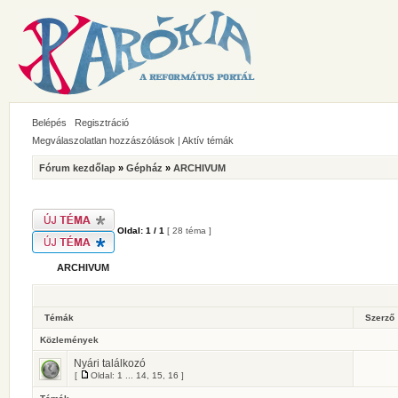
Belépés
Regisztráció
Megválaszolatlan hozzászólások
|
Aktív témák
Fórum kezdőlap
»
Gépház
»
ARCHIVUM
Oldal:
1
/
1
[ 28 téma ]
ARCHIVUM
Témák
Szerző
Közlemények
Nyári találkozó
[
Oldal:
1
...
14
,
15
,
16
]