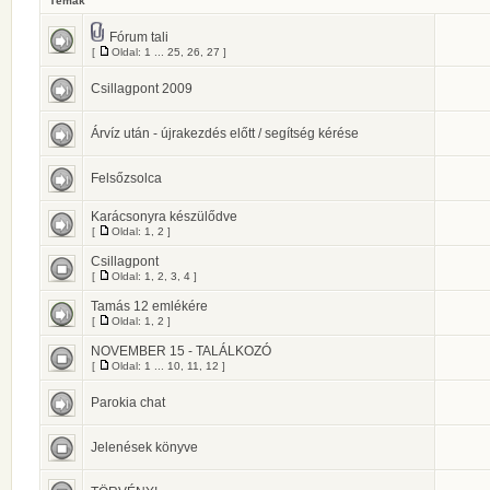
Témák
Fórum tali
[
Oldal:
1
...
25
,
26
,
27
]
Csillagpont 2009
Árvíz után - újrakezdés előtt / segítség kérése
Felsőzsolca
Karácsonyra készülődve
[
Oldal:
1
,
2
]
Csillagpont
[
Oldal:
1
,
2
,
3
,
4
]
Tamás 12 emlékére
[
Oldal:
1
,
2
]
NOVEMBER 15 - TALÁLKOZÓ
[
Oldal:
1
...
10
,
11
,
12
]
Parokia chat
Jelenések könyve