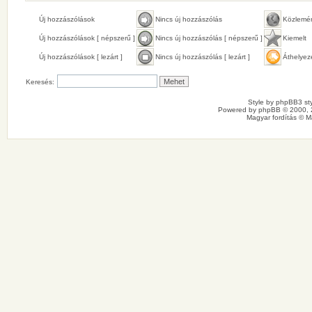
Új hozzászólások
Nincs új hozzászólás
Közlemé
Új hozzászólások [ népszerű ]
Nincs új hozzászólás [ népszerű ]
Kiemelt
Új hozzászólások [ lezárt ]
Nincs új hozzászólás [ lezárt ]
Áthelyez
Keresés:
Style by
phpBB3 sty
Powered by
phpBB
© 2000, 
Magyar fordítás ©
M