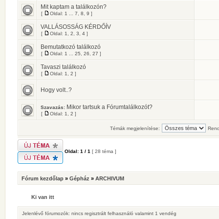
Mit kaptam a találkozón?
[
Oldal:
1
...
7
,
8
,
9
]
VALLÁSOSSÁG KÉRDŐÍV
[
Oldal:
1
,
2
,
3
,
4
]
Bemutatkozó találkozó
[
Oldal:
1
...
25
,
26
,
27
]
Tavaszi találkozó
[
Oldal:
1
,
2
]
Hogy volt..?
Mikor tartsuk a Fórumtalálkozót?
Szavazás:
[
Oldal:
1
,
2
]
Témák megjelenítése:
Rend
Oldal:
1
/
1
[ 28 téma ]
Fórum kezdőlap
»
Gépház
»
ARCHIVUM
Ki van itt
Jelenlévő fórumozók: nincs regisztrált felhasználó valamint 1 vendég