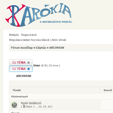
Belépés
Regisztráció
Megválaszolatlan hozzászólások
|
Aktív témák
Fórum kezdőlap
»
Gépház
»
ARCHIVUM
Oldal:
1
/
1
[ 28 téma ]
ARCHIVUM
Témák
Szerző
Közlemények
Nyári találkozó
[
Oldal:
1
...
14
,
15
,
16
]