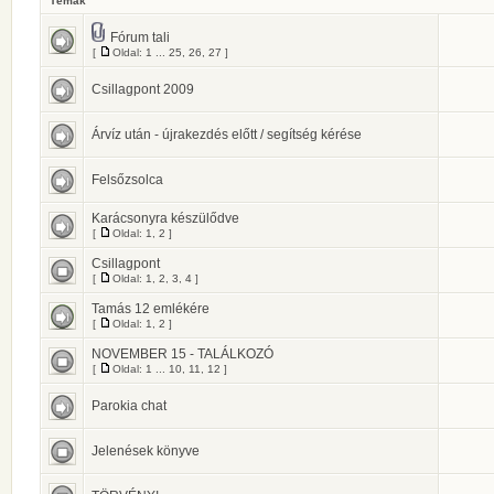
Témák
Fórum tali
[
Oldal:
1
...
25
,
26
,
27
]
Csillagpont 2009
Árvíz után - újrakezdés előtt / segítség kérése
Felsőzsolca
Karácsonyra készülődve
[
Oldal:
1
,
2
]
Csillagpont
[
Oldal:
1
,
2
,
3
,
4
]
Tamás 12 emlékére
[
Oldal:
1
,
2
]
NOVEMBER 15 - TALÁLKOZÓ
[
Oldal:
1
...
10
,
11
,
12
]
Parokia chat
Jelenések könyve