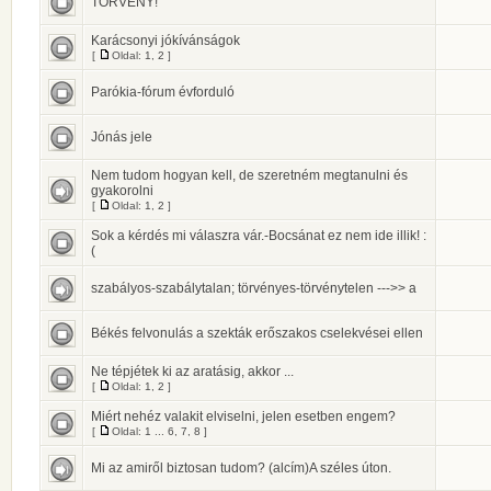
TÖRVÉNY!
Karácsonyi jókívánságok
[
Oldal:
1
,
2
]
Parókia-fórum évforduló
Jónás jele
Nem tudom hogyan kell, de szeretném megtanulni és
gyakorolni
[
Oldal:
1
,
2
]
Sok a kérdés mi válaszra vár.-Bocsánat ez nem ide illik! :
(
szabályos-szabálytalan; törvényes-törvénytelen --->> a
Békés felvonulás a szekták erőszakos cselekvései ellen
Ne tépjétek ki az aratásig, akkor ...
[
Oldal:
1
,
2
]
Miért nehéz valakit elviselni, jelen esetben engem?
[
Oldal:
1
...
6
,
7
,
8
]
Mi az amiről biztosan tudom? (alcím)A széles úton.