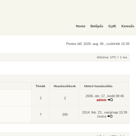
Home
Belépés
GyIK
Keresés
Pontos idő: 2026. aug. 06., csütörtök 15:39
Időzóna: UTC + 1 óra
Témák
Hozzászólások
Utolsó hozzászólás
2006. okt. 17., kedd 08:46
2
2
admin
2014. feb. 23., vasárnap 15:39
7
200
zsoca