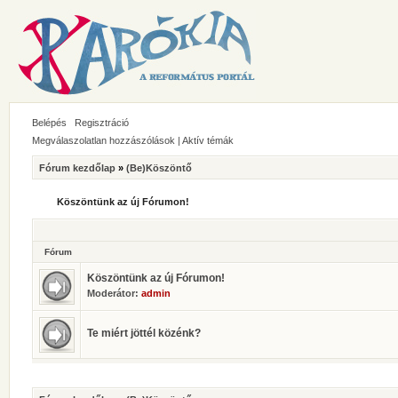
Belépés
Regisztráció
Megválaszolatlan hozzászólások
|
Aktív témák
Fórum kezdőlap
»
(Be)Köszöntő
Köszöntünk az új Fórumon!
Fórum
Köszöntünk az új Fórumon!
Moderátor:
admin
Te miért jöttél közénk?