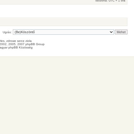
Időzóna: UTC + 1 óra
Ugrás:
les
, zdrowe
serce
ziola
2002, 2005, 2007 phpBB Group
agyar phpBB Közösség