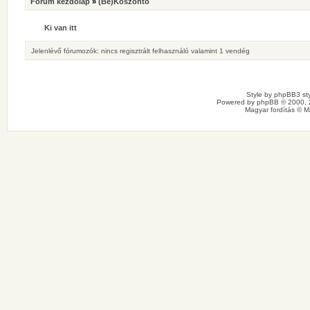
Fórum kezdőlap
»
(Be)Köszöntő
Ki van itt
Jelenlévő fórumozók: nincs regisztrált felhasználó valamint 1 vendég
Style by
phpBB3 sty
Powered by
phpBB
© 2000, 
Magyar fordítás ©
M