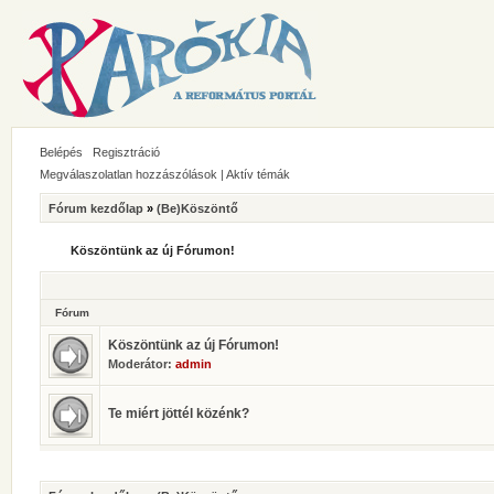
Belépés
Regisztráció
Megválaszolatlan hozzászólások
|
Aktív témák
Fórum kezdőlap
»
(Be)Köszöntő
Köszöntünk az új Fórumon!
Fórum
Köszöntünk az új Fórumon!
Moderátor:
admin
Te miért jöttél közénk?