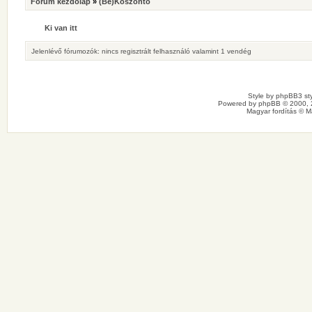
Fórum kezdőlap
»
(Be)Köszöntő
Ki van itt
Jelenlévő fórumozók: nincs regisztrált felhasználó valamint 1 vendég
Style by
phpBB3 sty
Powered by
phpBB
© 2000, 
Magyar fordítás ©
M