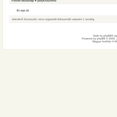
Fórum kezdőlap
»
(Be)Köszöntő
Ki van itt
Jelenlévő fórumozók: nincs regisztrált felhasználó valamint 1 vendég
Style by
phpBB3 sty
Powered by
phpBB
© 2000, 
Magyar fordítás ©
M