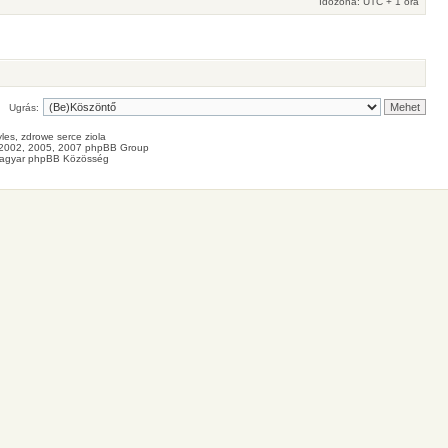
Időzóna: UTC + 1 óra
Ugrás:
les
, zdrowe
serce
ziola
2002, 2005, 2007 phpBB Group
agyar phpBB Közösség