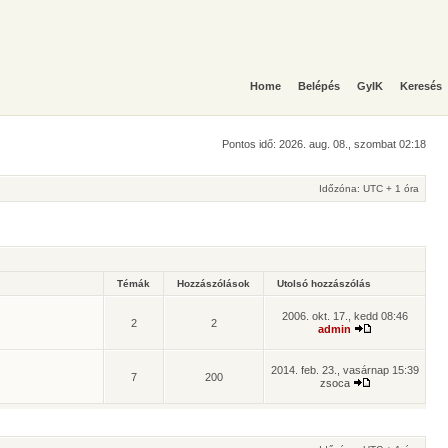
Home
Belépés
GyIK
Keresés
Pontos idő: 2026. aug. 08., szombat 02:18
Időzóna: UTC + 1 óra
Témák
Hozzászólások
Utolsó hozzászólás
2006. okt. 17., kedd 08:46
2
2
admin
2014. feb. 23., vasárnap 15:39
7
200
zsoca