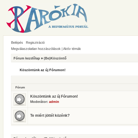
Belépés
Regisztráció
Megválaszolatlan hozzászólások
|
Aktív témák
Fórum kezdőlap
»
(Be)Köszöntő
Köszöntünk az új Fórumon!
Fórum
Köszöntünk az új Fórumon!
Moderátor:
admin
Te miért jöttél közénk?