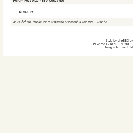
Fórum kezdőlap
»
(Be)Köszöntő
Ki van itt
Jelenlévő fórumozók: nincs regisztrált felhasználó valamint 1 vendég
Style by
phpBB3 sty
Powered by
phpBB
© 2000, 
Magyar fordítás ©
M