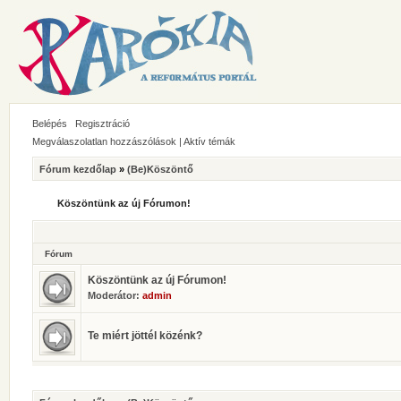
Belépés
Regisztráció
Megválaszolatlan hozzászólások
|
Aktív témák
Fórum kezdőlap
»
(Be)Köszöntő
Köszöntünk az új Fórumon!
Fórum
Köszöntünk az új Fórumon!
Moderátor:
admin
Te miért jöttél közénk?