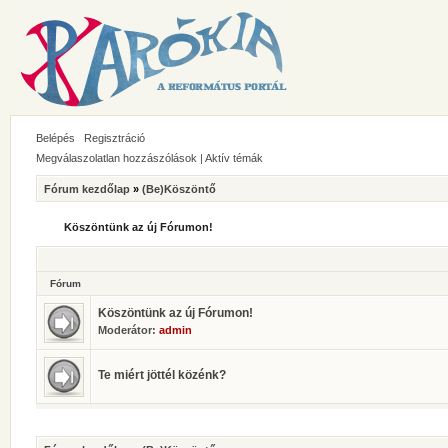
Belépés
Regisztráció
Megválaszolatlan hozzászólások
|
Aktív témák
Fórum kezdőlap
»
(Be)Köszöntő
Köszöntünk az új Fórumon!
Fórum
Köszöntünk az új Fórumon!
Moderátor:
admin
Te miért jöttél közénk?