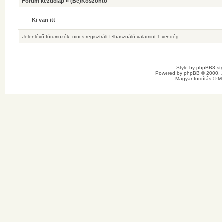
Fórum kezdőlap
»
(Be)Köszöntő
Ki van itt
Jelenlévő fórumozók: nincs regisztrált felhasználó valamint 1 vendég
Style by
phpBB3 sty
Powered by
phpBB
© 2000, 
Magyar fordítás ©
M