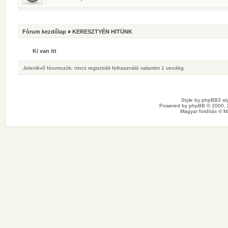
Fórum kezdőlap
»
KERESZTYÉN HITÜNK
Ki van itt
Jelenlévő fórumozók: nincs regisztrált felhasználó valamint 1 vendég
Style by
phpBB3 sty
Powered by
phpBB
© 2000, 
Magyar fordítás ©
M