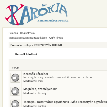
Belépés
Regisztráció
Megválaszolatlan hozzászólások
|
Aktív témák
Fórum kezdőlap
»
KERESZTYÉN HITÜNK
Keresők kérdései
Fórum
Keresők kérdései
Nem baj, ha még nem tudsz mindent, itt bátran kérdezhetsz.
Moderátor:
Indu
Megtérés, személyes hit
Moderátor:
Literaty
Teológia - Református Egyházunk - Más keresztyén egyházak
Moderátor:
puritan