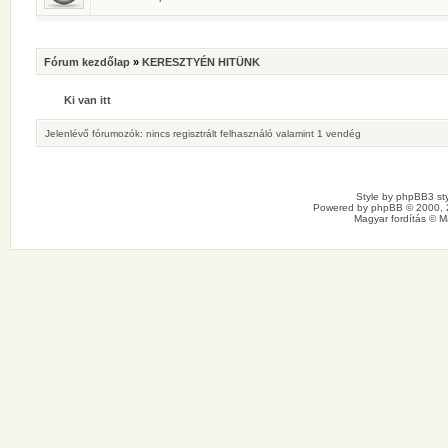
Fórum kezdőlap
»
KERESZTYÉN HITÜNK
Ki van itt
Jelenlévő fórumozók: nincs regisztrált felhasználó valamint 1 vendég
Style by
phpBB3 sty
Powered by
phpBB
© 2000, 
Magyar fordítás ©
M