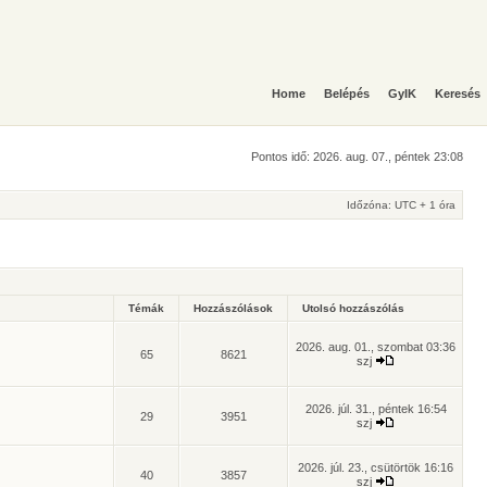
Home
Belépés
GyIK
Keresés
Pontos idő: 2026. aug. 07., péntek 23:08
Időzóna: UTC + 1 óra
Témák
Hozzászólások
Utolsó hozzászólás
2026. aug. 01., szombat 03:36
65
8621
szj
2026. júl. 31., péntek 16:54
29
3951
szj
2026. júl. 23., csütörtök 16:16
40
3857
szj