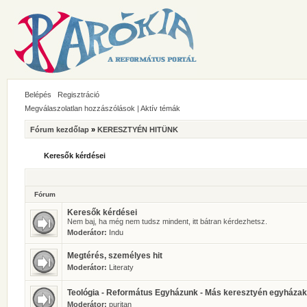
Belépés
Regisztráció
Megválaszolatlan hozzászólások
|
Aktív témák
Fórum kezdőlap
»
KERESZTYÉN HITÜNK
Keresők kérdései
Fórum
Keresők kérdései
Nem baj, ha még nem tudsz mindent, itt bátran kérdezhetsz.
Moderátor:
Indu
Megtérés, személyes hit
Moderátor:
Literaty
Teológia - Református Egyházunk - Más keresztyén egyházak
Moderátor:
puritan