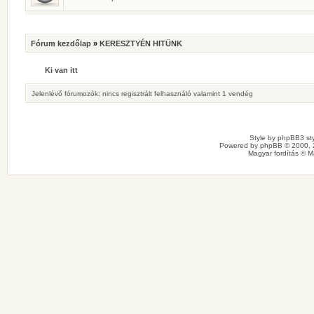
Fórum kezdőlap
»
KERESZTYÉN HITÜNK
Ki van itt
Jelenlévő fórumozók: nincs regisztrált felhasználó valamint 1 vendég
Style by
phpBB3 sty
Powered by
phpBB
© 2000, 
Magyar fordítás ©
M