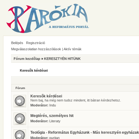
Belépés
Regisztráció
Megválaszolatlan hozzászólások
|
Aktív témák
Fórum kezdőlap
»
KERESZTYÉN HITÜNK
Keresők kérdései
Fórum
Keresők kérdései
Nem baj, ha még nem tudsz mindent, itt bátran kérdezhetsz.
Moderátor:
Indu
Megtérés, személyes hit
Moderátor:
Literaty
Teológia - Református Egyházunk - Más keresztyén egyházak
Moderátor:
puritan