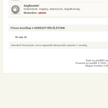
Segítsetek!
Imakérések, magány, depresszió, öngyilkosság...
Moderátor:
admin
Fórum kezdőlap
»
KERESZTYÉN ÉLETÜNK
Ki van itt
Jelenlévő fórumozók: nincs regisztrált felhasználó valamint 1 vendég
Style by
phpBB3 sty
Powered by
phpBB
© 2000, 
Magyar fordítás ©
M