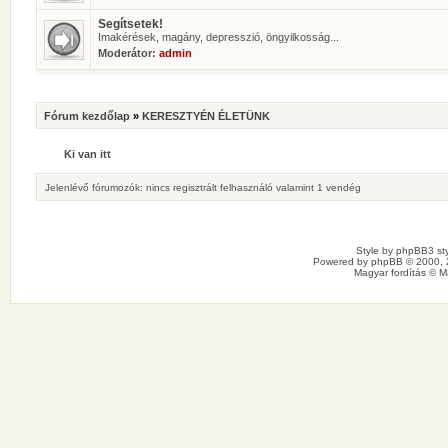
Segítsetek!
Imakérések, magány, depresszió, öngyilkosság...
Moderátor:
admin
Fórum kezdőlap
»
KERESZTYÉN ÉLETÜNK
Ki van itt
Jelenlévő fórumozók: nincs regisztrált felhasználó valamint 1 vendég
Style by
phpBB3 sty
Powered by
phpBB
© 2000, 
Magyar fordítás ©
M