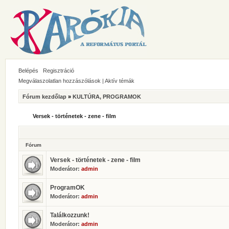
Belépés
Regisztráció
Megválaszolatlan hozzászólások
|
Aktív témák
Fórum kezdőlap
»
KULTÚRA, PROGRAMOK
Versek - történetek - zene - film
Fórum
Versek - történetek - zene - film
Moderátor:
admin
ProgramOK
Moderátor:
admin
Találkozzunk!
Moderátor:
admin