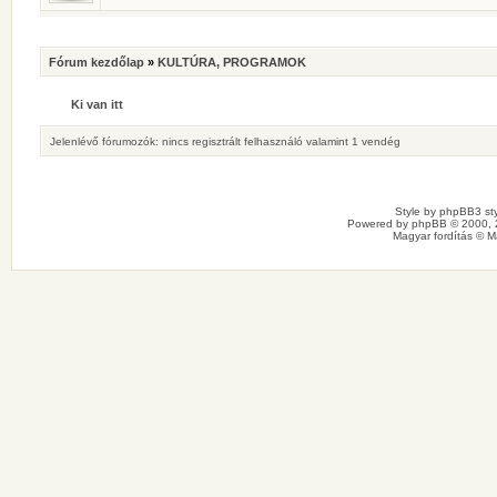
Fórum kezdőlap
»
KULTÚRA, PROGRAMOK
Ki van itt
Jelenlévő fórumozók: nincs regisztrált felhasználó valamint 1 vendég
Style by
phpBB3 sty
Powered by
phpBB
© 2000, 
Magyar fordítás ©
M