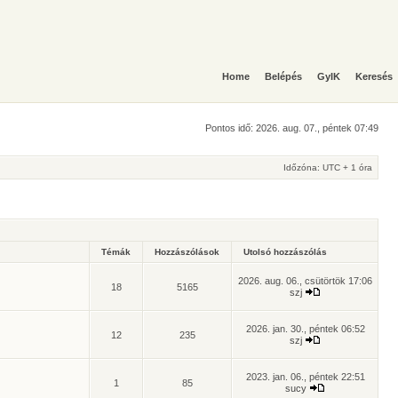
Home
Belépés
GyIK
Keresés
Pontos idő: 2026. aug. 07., péntek 07:49
Időzóna: UTC + 1 óra
Témák
Hozzászólások
Utolsó hozzászólás
2026. aug. 06., csütörtök 17:06
18
5165
szj
2026. jan. 30., péntek 06:52
12
235
szj
2023. jan. 06., péntek 22:51
1
85
sucy