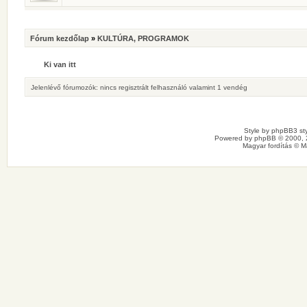
Fórum kezdőlap
»
KULTÚRA, PROGRAMOK
Ki van itt
Jelenlévő fórumozók: nincs regisztrált felhasználó valamint 1 vendég
Style by
phpBB3 sty
Powered by
phpBB
© 2000, 
Magyar fordítás ©
M