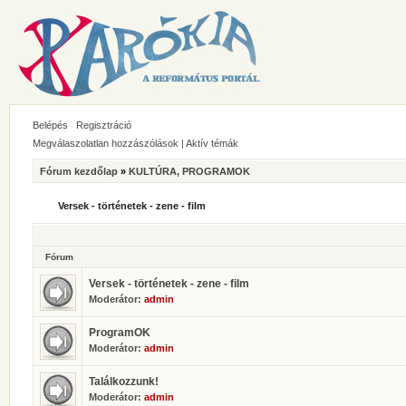
Belépés
Regisztráció
Megválaszolatlan hozzászólások
|
Aktív témák
Fórum kezdőlap
»
KULTÚRA, PROGRAMOK
Versek - történetek - zene - film
Fórum
Versek - történetek - zene - film
Moderátor:
admin
ProgramOK
Moderátor:
admin
Találkozzunk!
Moderátor:
admin