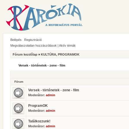
Belépés
Regisztráció
Megválaszolatlan hozzászólások
|
Aktív témák
Fórum kezdőlap
»
KULTÚRA, PROGRAMOK
Versek - történetek - zene - film
Fórum
Versek - történetek - zene - film
Moderátor:
admin
ProgramOK
Moderátor:
admin
Találkozzunk!
Moderátor:
admin