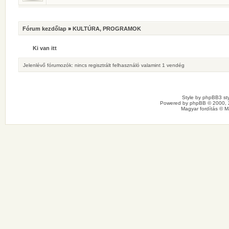
Fórum kezdőlap
»
KULTÚRA, PROGRAMOK
Ki van itt
Jelenlévő fórumozók: nincs regisztrált felhasználó valamint 1 vendég
Style by
phpBB3 sty
Powered by
phpBB
© 2000, 
Magyar fordítás ©
M