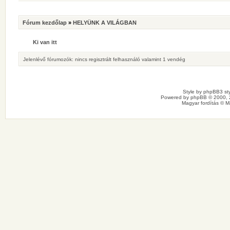
Fórum kezdőlap
»
HELYÜNK A VILÁGBAN
Ki van itt
Jelenlévő fórumozók: nincs regisztrált felhasználó valamint 1 vendég
Style by
phpBB3 sty
Powered by
phpBB
© 2000, 
Magyar fordítás ©
M