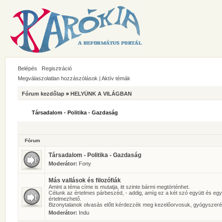
Belépés
Regisztráció
Megválaszolatlan hozzászólások
|
Aktív témák
Fórum kezdőlap
»
HELYÜNK A VILÁGBAN
Társadalom - Politika - Gazdaság
Fórum
Társadalom - Politika - Gazdaság
Moderátor:
Fony
Más vallások és filozófiák
Amint a téma címe is mutatja, itt szinte bármi megtörténhet.
Célunk az értelmes párbeszéd, - addig, amíg ez a két szó együtt és eg
értelmezhető.
Bizonytalanok olvasás előtt kérdezzék meg kezelőorvosuk, gyógyszeré
Moderátor:
Indu