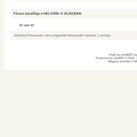
Fórum kezdőlap
»
HELYÜNK A VILÁGBAN
Ki van itt
Jelenlévő fórumozók: nincs regisztrált felhasználó valamint 1 vendég
Style by
phpBB3 sty
Powered by
phpBB
© 2000, 
Magyar fordítás ©
M