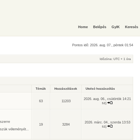
Home
Belépés
GyIK
Keresés
Pontos idő: 2026. aug. 07., péntek 01:54
Időzóna: UTC + 1 óra
Témák
Hozzászólások
Utolsó hozzászólás
2026. aug. 06., csütörtök 14:21
63
11203
szj
yszerre
2026. márc. 04., szerda 13:53
19
3284
szj
szük véleményét...