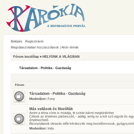
Belépés
Regisztráció
Megválaszolatlan hozzászólások
|
Aktív témák
Fórum kezdőlap
»
HELYÜNK A VILÁGBAN
Társadalom - Politika - Gazdaság
Fórum
Társadalom - Politika - Gazdaság
Moderátor:
Fony
Más vallások és filozófiák
Amint a téma címe is mutatja, itt szinte bármi megtörténhet.
Célunk az értelmes párbeszéd, - addig, amíg ez a két szó együtt és eg
értelmezhető.
Bizonytalanok olvasás előtt kérdezzék meg kezelőorvosuk, gyógyszeré
Moderátor:
Indu