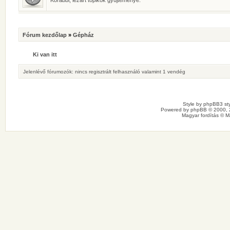
Korábbi, lezárt topikok gyűjteménye.
Fórum kezdőlap
»
Gépház
Ki van itt
Jelenlévő fórumozók: nincs regisztrált felhasználó valamint 1 vendég
Style by
phpBB3 sty
Powered by
phpBB
© 2000, 
Magyar fordítás ©
M