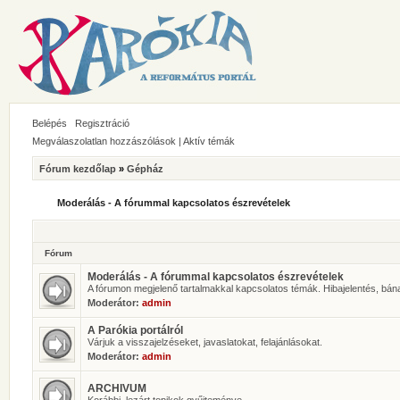
Belépés
Regisztráció
Megválaszolatlan hozzászólások
|
Aktív témák
Fórum kezdőlap
»
Gépház
Moderálás - A fórummal kapcsolatos észrevételek
Fórum
Moderálás - A fórummal kapcsolatos észrevételek
A fórumon megjelenő tartalmakkal kapcsolatos témák. Hibajelentés, bán
Moderátor:
admin
A Parókia portálról
Várjuk a visszajelzéseket, javaslatokat, felajánlásokat.
Moderátor:
admin
ARCHIVUM