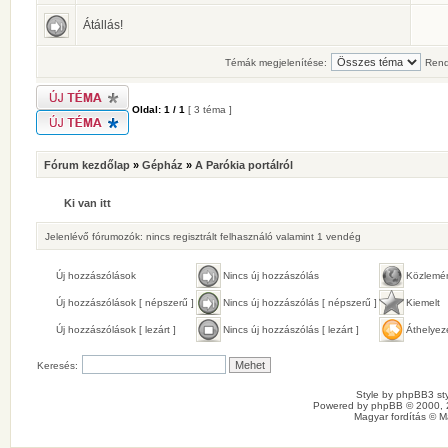
Átállás!
Témák megjelenítése:
Rend
Oldal:
1
/
1
[ 3 téma ]
Fórum kezdőlap
»
Gépház
»
A Parókia portálról
Ki van itt
Jelenlévő fórumozók: nincs regisztrált felhasználó valamint 1 vendég
Új hozzászólások
Nincs új hozzászólás
Közlemé
Új hozzászólások [ népszerű ]
Nincs új hozzászólás [ népszerű ]
Kiemelt
Új hozzászólások [ lezárt ]
Nincs új hozzászólás [ lezárt ]
Áthelyez
Keresés:
Style by
phpBB3 sty
Powered by
phpBB
© 2000, 
Magyar fordítás ©
M