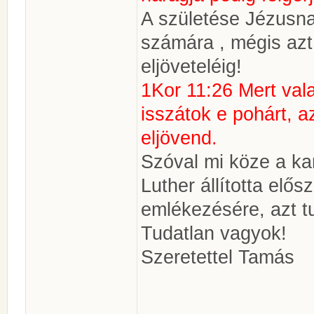
A születése Jézusna
számára , mégis azt 
eljöveteléig!
1Kor 11:26 Mert val
isszátok e pohárt, a
eljövend.
Szóval mi köze a k
Luther állította elő
emlékezésére, azt t
Tudatlan vagyok!
Szeretettel Tamás
________________