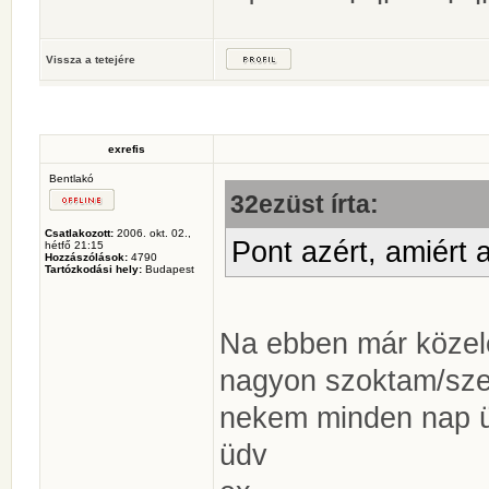
Vissza a tetejére
exrefis
Bentlakó
32ezüst írta:
Csatlakozott:
2006. okt. 02.,
Pont azért, amiért 
hétfő 21:15
Hozzászólások:
4790
Tartózkodási hely:
Budapest
Na ebben már közel
nagyon szoktam/szer
nekem minden nap 
üdv