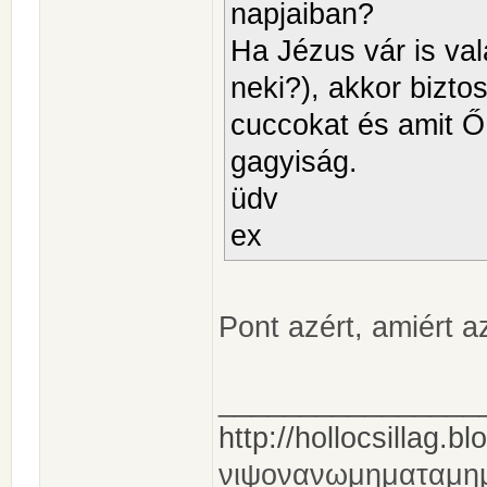
napjaiban?
Ha Jézus vár is va
neki?), akkor bizto
cuccokat és amit Ő
gagyiság.
üdv
ex
Pont azért, amiért a
________________
http://hollocsillag.bl
νιψονανωμηματαμη