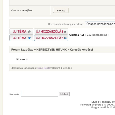
Vissza a tetejére
Hozzászólások megjelenítése:
Oldal:
1
/
15
[ 222 hozzászólás ]
Fórum kezdőlap
»
KERESZTYÉN HITÜNK
»
Keresők kérdései
Ki van itt
Jelenlévő fórumozók:
Bing [Bot]
valamint 1 vendég
Keresés:
Style by
phpBB3 sty
Powered by
phpBB
© 2000, 
Magyar fordítás ©
M