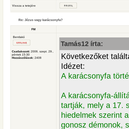
Vissza a tetejére
Re: Jézus vagy karácsonyfa?
FM
Bentlakó
Tamás12 írta:
Csatlakozott:
2006. szept. 29.,
Következőket talált
péntek 15:30
Hozzászólások:
2408
Idézet:
A karácsonyfa tört
A karácsonyfa-állí
tartják, mely a 17. 
hiedelmek szerint a
gonosz démonok, s