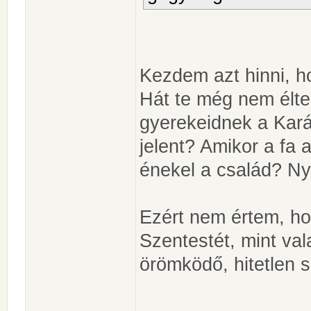
Kezdem azt hinni, h
Hát te még nem élte
gyerekeidnek a Kará
jelent? Amikor a fa a
énekel a család? Nyi
Ezért nem értem, hog
Szentestét, mint va
örömködő, hitetlen 