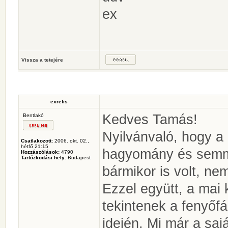
ex
Vissza a tetejére
exrefis
Kedves Tamás!
Bentlakó
Nyilvánvaló, hogy a
Csatlakozott:
2006. okt. 02.,
hétfő 21:15
hagyomány és semmi
Hozzászólások:
4790
Tartózkodási hely:
Budapest
bármikor is volt, nem
Ezzel együtt, a ma
tekintenek a fenyőf
idején. Mi már a saj