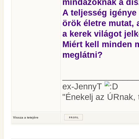
mindazoknak a dísz
A teljesség igénye
örök életre mutat,
a kerek világot jelk
Miért kell minden 
meglátni?
________________
ex-JennyT
"Énekelj az ÚRnak, t
Vissza a tetejére