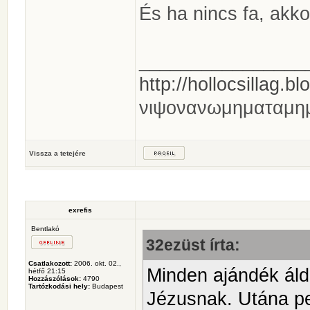
És ha nincs fa, akk
________________
http://hollocsillag.bl
νιψονανωμηματαμη
Vissza a tetejére
exrefis
Bentlakó
32ezüst írta:
Csatlakozott:
2006. okt. 02.,
Minden ajándék áld
hétfő 21:15
Hozzászólások:
4790
Tartózkodási hely:
Budapest
Jézusnak. Utána pe