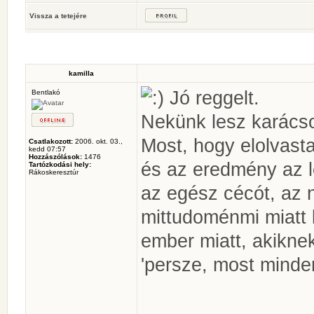
Vissza a tetejére
kamilla
Jó reggelt.
Bentlakó
Nekünk lesz karács
Most, hogy elolvast
Csatlakozott:
2006. okt. 03.,
kedd 07:57
Hozzászólások:
1476
és az eredmény az l
Tartózkodási hely:
Rákoskeresztúr
az egész cécót, az
mittudoménmi miatt
ember miatt, akiknek
'persze, most minde