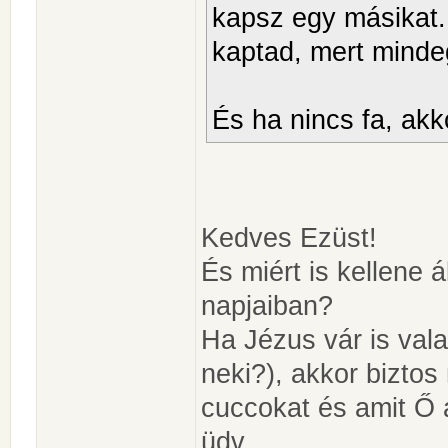
kapsz egy másikat.
kaptad, mert minde
És ha nincs fa, ak
Kedves Ezüst!
És miért is kellene á
napjaiban?
Ha Jézus vár is val
neki?), akkor biztos
cuccokat és amit Ő 
üdv