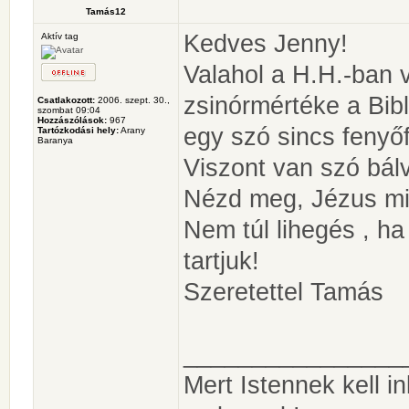
Tamás12
Kedves Jenny!
Aktív tag
Valahol a H.H.-ban 
zsinórmértéke a Bibli
Csatlakozott:
2006. szept. 30.,
szombat 09:04
Hozzászólások:
967
egy szó sincs fenyőf
Tartózkodási hely:
Arany
Baranya
Viszont van szó bál
Nézd meg, Jézus mit
Nem túl lihegés , h
tartjuk!
Szeretettel Tamás
________________
Mert Istennek kell 