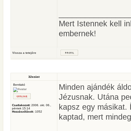
________________
Mert Istennek kell 
embernek!
Vissza a tetejére
32ezüst
Minden ajándék áldo
Bentlakó
Jézusnak. Utána ped
kapsz egy másikat. 
Csatlakozott:
2006. okt. 06.,
péntek 15:14
Hozzászólások:
1052
kaptad, mert mindeg