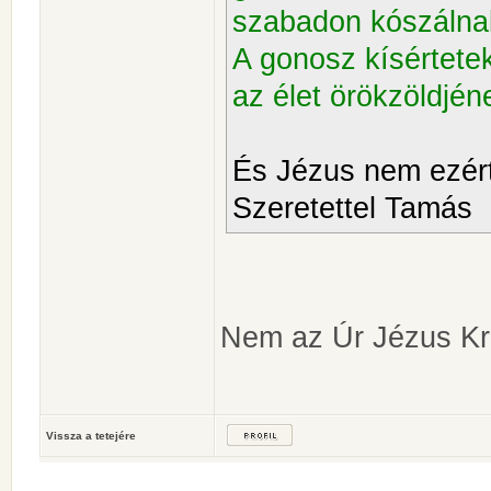
szabadon kószálnak
A gonosz kísértete
az élet örökzöldjé
És Jézus nem ezért
Szeretettel Tamás
Nem az Úr Jézus Kri
Vissza a tetejére