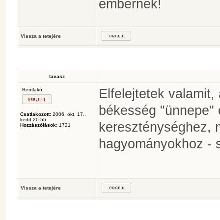
embernek!
Vissza a tetejére
tavasz
Elfelejtetek valamit
Bentlakó
békesség "ünnepe" é
Csatlakozott:
2006. okt. 17.,
kedd 20:55
kereszténységhez, m
Hozzászólások:
1721
hagyományokhoz - 
Vissza a tetejére