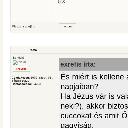
ex
Vissza a tetejére
rosta
Bentlakó
exrefis írta:
És miért is kellene 
Csatlakozott:
2006. szept. 01.,
péntek 19:22
napjaiban?
Hozzászólások:
4328
Ha Jézus vár is va
neki?), akkor bizto
cuccokat és amit Ő
gagyiság.