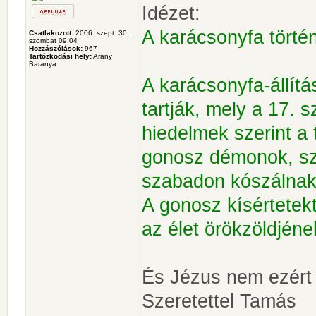
Idézet:
A karácsonyfa törté
Csatlakozott:
2006. szept. 30.,
szombat 09:04
Hozzászólások:
967
Tartózkodási hely:
Arany
Baranya
A karácsonyfa-állít
tartják, mely a 17. s
hiedelmek szerint a 
gonosz démonok, sz
szabadon kószálnak 
A gonosz kísértetek
az élet örökzöldjén
És Jézus nem ezért 
Szeretettel Tamás