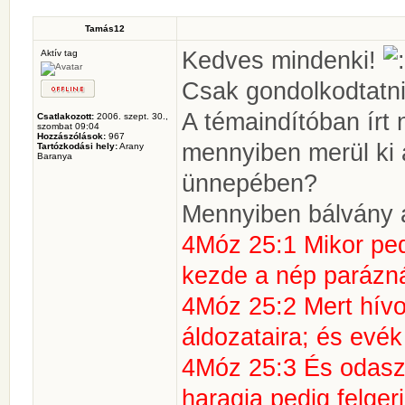
Tamás12
Kedves mindenki!
Aktív tag
Csak gondolkodtatni
A témaindítóban írt
Csatlakozott:
2006. szept. 30.,
szombat 09:04
Hozzászólások:
967
mennyiben merül ki 
Tartózkodási hely:
Arany
Baranya
ünnepében?
Mennyiben bálvány 
4Móz 25:1 Mikor pedi
kezde a nép parázná
4Móz 25:2 Mert hívo
áldozataira; és evék
4Móz 25:3 És odasz
haragja pedig felgerj