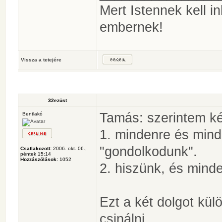
Mert Istennek kell 
embernek!
Vissza a tetejére
32ezüst
Tamás: szerintem ké
Bentlakó
1. mindenre és mind
"gondolkodunk".
Csatlakozott:
2006. okt. 06.,
péntek 15:14
Hozzászólások:
1052
2. hiszünk, és mind
Ezt a két dolgot kül
csinálni...