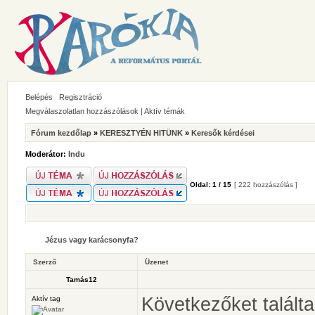
Belépés
Regisztráció
Megválaszolatlan hozzászólások
|
Aktív témák
Fórum kezdőlap
»
KERESZTYÉN HITÜNK
»
Keresők kérdései
Moderátor:
Indu
Oldal:
1
/
15
[ 222 hozzászólás ]
Jézus vagy karácsonyfa?
Szerző
Üzenet
Tamás12
Következőket találta
Aktív tag