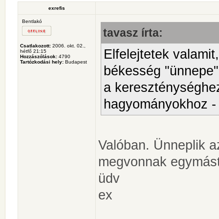
exrefis
Bentlakó
tavasz írta:
Csatlakozott:
2006. okt. 02.,
Elfelejtetek valami
hétfő 21:15
Hozzászólások:
4790
Tartózkodási hely:
Budapest
békesség "ünnepe" 
a kereszténységhez
hagyományokhoz - 
Valóban. Ünneplik a
megvonnak egymást
üdv
ex