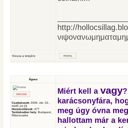
________________
http://hollocsillag.bl
νιψονανωμηματαμη
Vissza a tetejére
Ágnes
vagy
Miért kell a
?
karácsonyfára, hog
Csatlakozott:
2006. okt. 02.,
hétfő 14:19
meg úgy óvna meg.
Hozzászólások:
477
Tartózkodási hely:
Budapest,
Rákoscsaba
hallottam már a ke