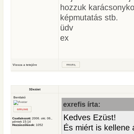
hozzuk karácsonyko
képmutatás stb.
üdv
ex
Vissza a tetejére
32ezüst
Bentlakó
exrefis írta:
Kedves Ezüst!
Csatlakozott:
2006. okt. 06.,
péntek 15:14
És miért is kellene 
Hozzászólások:
1052