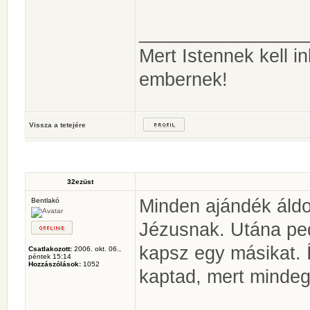
________________
Mert Istennek kell 
embernek!
Vissza a tetejére
32ezüst
Minden ajándék áldo
Bentlakó
Jézusnak. Utána ped
kapsz egy másikat. 
Csatlakozott:
2006. okt. 06.,
péntek 15:14
Hozzászólások:
1052
kaptad, mert mindeg