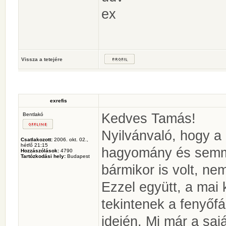
ex
Vissza a tetejére
exrefis
Kedves Tamás!
Bentlakó
Nyilvánvaló, hogy a
Csatlakozott:
2006. okt. 02.,
hétfő 21:15
hagyomány és semmi
Hozzászólások:
4790
Tartózkodási hely:
Budapest
bármikor is volt, nem
Ezzel együtt, a ma
tekintenek a fenyőf
idején. Mi már a saj