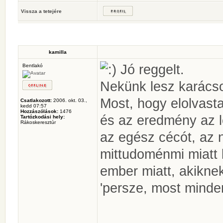
Vissza a tetejére
kamilla
Jó reggelt.
Bentlakó
Nekünk lesz karács
Most, hogy elolvast
Csatlakozott:
2006. okt. 03.,
kedd 07:57
Hozzászólások:
1476
és az eredmény az l
Tartózkodási hely:
Rákoskeresztúr
az egész cécót, az
mittudoménmi miatt
ember miatt, akiknek
'persze, most minde