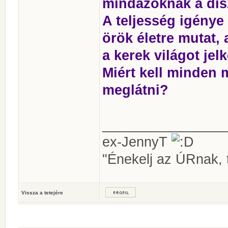
mindazoknak a dísz
A teljesség igénye
örök életre mutat,
a kerek világot jelk
Miért kell minden 
meglátni?
________________
ex-JennyT
"Énekelj az ÚRnak, t
Vissza a tetejére