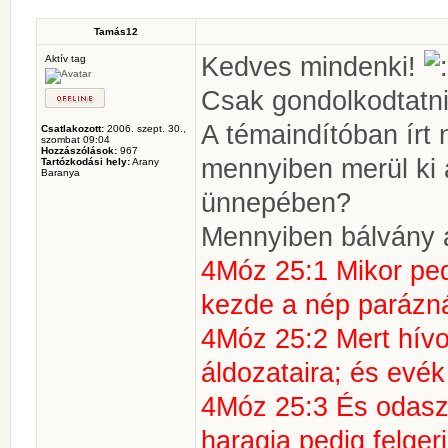
Tamás12
Kedves mindenki!
Aktív tag
Csak gondolkodtatni
A témaindítóban írt
Csatlakozott:
2006. szept. 30.,
szombat 09:04
Hozzászólások:
967
mennyiben merül ki 
Tartózkodási hely:
Arany
Baranya
ünnepében?
Mennyiben bálvány 
4Móz 25:1 Mikor pedi
kezde a nép parázná
4Móz 25:2 Mert hívo
áldozataira; és evék
4Móz 25:3 És odasz
haragja pedig felgerj