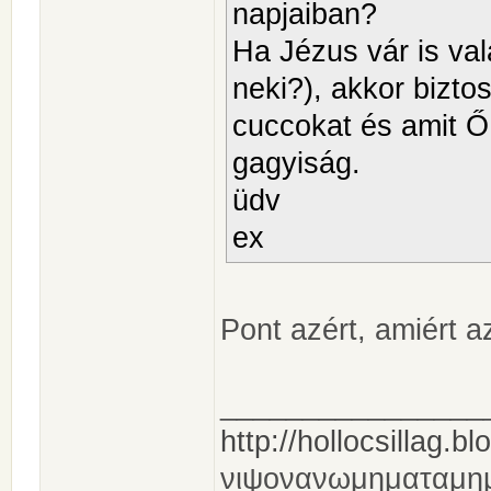
napjaiban?
Ha Jézus vár is va
neki?), akkor bizto
cuccokat és amit Ő
gagyiság.
üdv
ex
Pont azért, amiért a
________________
http://hollocsillag.bl
νιψονανωμηματαμη