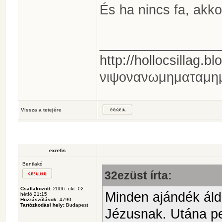
És ha nincs fa, akk
________________
http://hollocsillag.bl
νιψονανωμηματαμη
Vissza a tetejére
exrefis
Bentlakó
32ezüst írta:
Csatlakozott:
2006. okt. 02.,
Minden ajándék áld
hétfő 21:15
Hozzászólások:
4790
Tartózkodási hely:
Budapest
Jézusnak. Utána pe