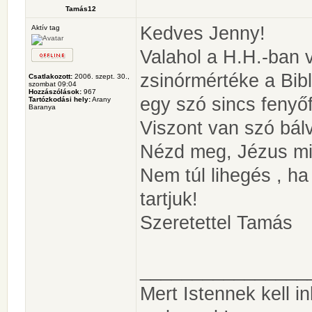
Tamás12
Kedves Jenny!
Aktív tag
Valahol a H.H.-ban 
zsinórmértéke a Bibli
Csatlakozott:
2006. szept. 30.,
szombat 09:04
Hozzászólások:
967
egy szó sincs fenyőf
Tartózkodási hely:
Arany
Baranya
Viszont van szó bál
Nézd meg, Jézus mit
Nem túl lihegés , h
tartjuk!
Szeretettel Tamás
________________
Mert Istennek kell 