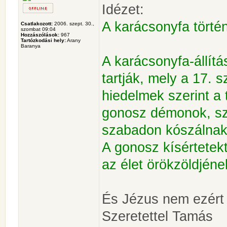
Idézet:
A karácsonyfa törté
Csatlakozott:
2006. szept. 30.,
szombat 09:04
Hozzászólások:
967
Tartózkodási hely:
Arany
Baranya
A karácsonyfa-állít
tartják, mely a 17. s
hiedelmek szerint a 
gonosz démonok, sz
szabadon kószálnak 
A gonosz kísértetek
az élet örökzöldjén
És Jézus nem ezért 
Szeretettel Tamás