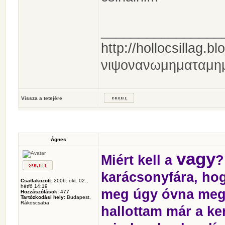
________________
http://hollocsillag.bl
νιψονανωμηματαμη
Vissza a tetejére
Ágnes
vagy
Miért kell a
?
karácsonyfára, hog
Csatlakozott:
2006. okt. 02.,
hétfő 14:19
meg úgy óvna meg.
Hozzászólások:
477
Tartózkodási hely:
Budapest,
Rákoscsaba
hallottam már a ke