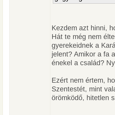
Kezdem azt hinni, h
Hát te még nem élte
gyerekeidnek a Kará
jelent? Amikor a fa a
énekel a család? Nyi
Ezért nem értem, hog
Szentestét, mint va
örömködő, hitetlen 