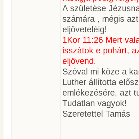
A születése Jézusna
számára , mégis azt 
eljöveteléig!
1Kor 11:26 Mert val
isszátok e pohárt, a
eljövend.
Szóval mi köze a k
Luther állította elő
emlékezésére, azt t
Tudatlan vagyok!
Szeretettel Tamás
________________