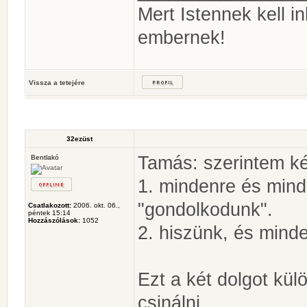
Mert Istennek kell 
embernek!
Vissza a tetejére
32ezüst
Tamás: szerintem ké
Bentlakó
1. mindenre és mind
"gondolkodunk".
Csatlakozott:
2006. okt. 06.,
péntek 15:14
Hozzászólások:
1052
2. hiszünk, és mind
Ezt a két dolgot kül
csinálni...