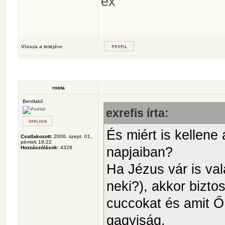
ex
Vissza a tetejére
rosta
Bentlakó
exrefis írta:
És miért is kellene 
Csatlakozott:
2006. szept. 01.,
péntek 19:22
napjaiban?
Hozzászólások:
4328
Ha Jézus vár is va
neki?), akkor bizto
cuccokat és amit Ő
gagyiság.