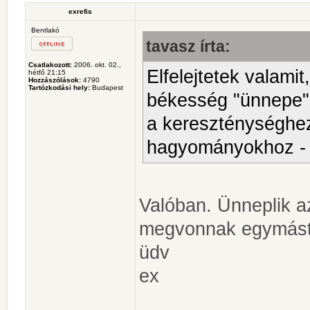
exrefis
Bentlakó
tavasz írta:
Csatlakozott:
2006. okt. 02.,
Elfelejtetek valami
hétfő 21:15
Hozzászólások:
4790
Tartózkodási hely:
Budapest
békesség "ünnepe" 
a kereszténységhez
hagyományokhoz - 
Valóban. Ünneplik a
megvonnak egymást
üdv
ex