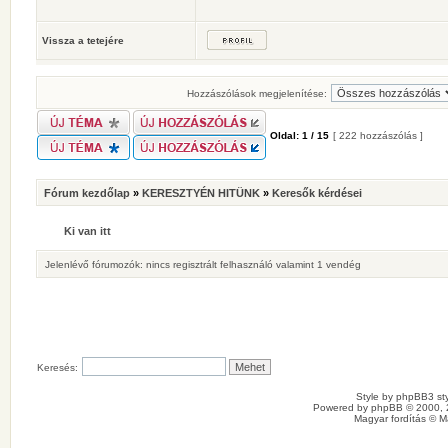
Vissza a tetejére
Hozzászólások megjelenítése:
Oldal:
1
/
15
[ 222 hozzászólás ]
Fórum kezdőlap
»
KERESZTYÉN HITÜNK
»
Keresők kérdései
Ki van itt
Jelenlévő fórumozók: nincs regisztrált felhasználó valamint 1 vendég
Keresés:
Style by
phpBB3 sty
Powered by
phpBB
© 2000, 
Magyar fordítás ©
M