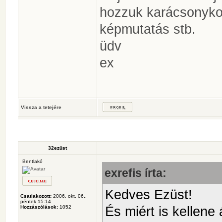
hozzuk karácsonyko
képmutatás stb.
üdv
ex
Vissza a tetejére
32ezüst
Bentlakó
exrefis írta:
Kedves Ezüst!
Csatlakozott:
2006. okt. 06.,
péntek 15:14
És miért is kellene 
Hozzászólások:
1052