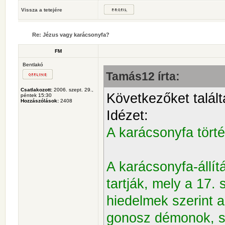
Vissza a tetejére
Re: Jézus vagy karácsonyfa?
FM
Bentlakó
Tamás12 írta:
Csatlakozott:
2006. szept. 29.,
Következőket talált
péntek 15:30
Hozzászólások:
2408
Idézet:
A karácsonyfa tört
A karácsonyfa-állí
tartják, mely a 17. 
hiedelmek szerint a
gonosz démonok, s