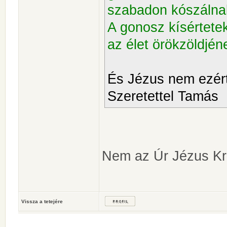
szabadon kószálnak
A gonosz kísértete
az élet örökzöldjé
És Jézus nem ezért
Szeretettel Tamás
Nem az Úr Jézus Kri
Vissza a tetejére