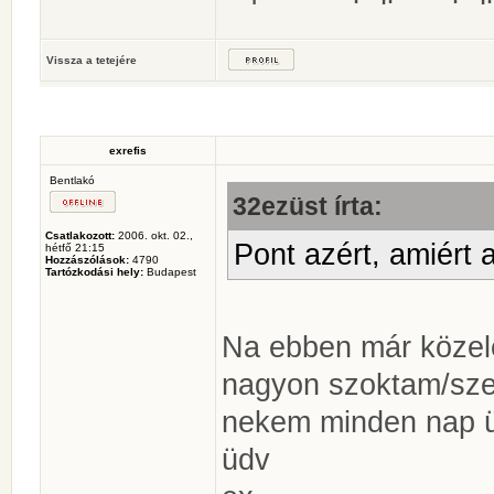
Vissza a tetejére
exrefis
Bentlakó
32ezüst írta:
Csatlakozott:
2006. okt. 02.,
Pont azért, amiért 
hétfő 21:15
Hozzászólások:
4790
Tartózkodási hely:
Budapest
Na ebben már közel
nagyon szoktam/szer
nekem minden nap 
üdv