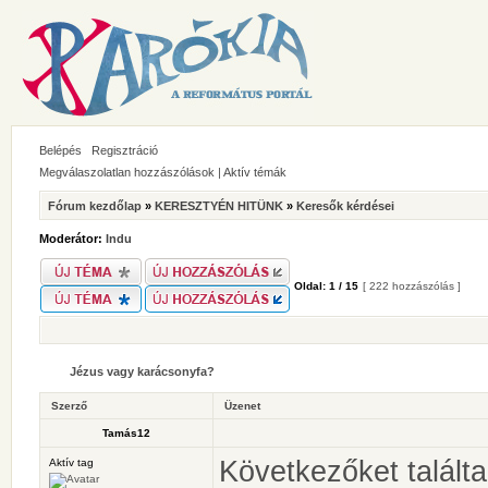
Belépés
Regisztráció
Megválaszolatlan hozzászólások
|
Aktív témák
Fórum kezdőlap
»
KERESZTYÉN HITÜNK
»
Keresők kérdései
Moderátor:
Indu
Oldal:
1
/
15
[ 222 hozzászólás ]
Jézus vagy karácsonyfa?
Szerző
Üzenet
Tamás12
Következőket találta
Aktív tag