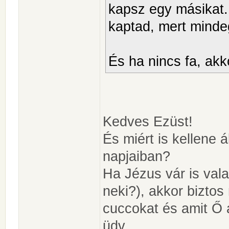
kapsz egy másikat.
kaptad, mert minde
És ha nincs fa, ak
Kedves Ezüst!
És miért is kellene á
napjaiban?
Ha Jézus vár is val
neki?), akkor biztos
cuccokat és amit Ő 
üdv