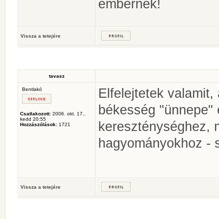
embernek!
Vissza a tetejére
tavasz
Elfelejtetek valamit
Bentlakó
békesség "ünnepe" é
Csatlakozott:
2006. okt. 17.,
kedd 20:55
kereszténységhez, m
Hozzászólások:
1721
hagyományokhoz - 
Vissza a tetejére