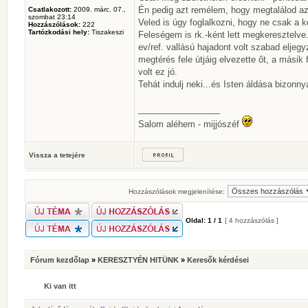
Én pedig azt remélem, hogy megtalálod azt 
Csatlakozott:
2009. márc. 07.,
szombat 23:14
Veled is úgy foglalkozni, hogy ne csak a k
Hozzászólások:
222
Tartózkodási hely:
Tiszakeszi
Feleségem is rk.-ként lett megkeresztelve.
ev/ref. vallású hajadont volt szabad eljegy
megtérés fele útjáig elvezette őt, a másik
volt ez jó.
Tehát indulj neki...és Isten áldása bizonny
_________________
Salom aléhem - mijjószéf
Vissza a tetejére
Hozzászólások megjelenítése:
Oldal:
1
/
1
[ 4 hozzászólás ]
Fórum kezdőlap
»
KERESZTYÉN HITÜNK
»
Keresők kérdései
Ki van itt