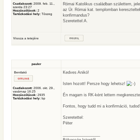
Római Katolikus családban születtem, jele
Csatlakozott:
2009. feb. 11.,
szerda 23:27
az Úr. Római kat. templomban keresztelte
Hozzászólások:
2
Tartózkodási hely:
Tószeg
konfirmandus?
Szeretettel:A.
Vissza a tetejére
pauler
Kedves Anikó!
Bentlakó
Isten hozott! Persze hogy lehetsz!
Csatlakozott:
2006. okt. 29.,
vasárnap 16:25
Én magam is RK-ként lettem megkeresztelve
Hozzászólások:
2935
Tartózkodási hely:
bp
Fontos, hogy tudd mi a konfirmáció, tudod
Szeretettel:
Péter
_________________
Békesség Istentől