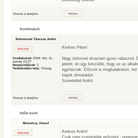
Vissza a tetejére
Konfirmáció
Kelemenné Tánczos Anikó
Kedves Péter!
Nagy örömmel olvastam gyors válaszod. Ez 
Csatlakozott:
2009. feb. 11.,
szerda 23:27
jelenti, én úgy készülök, hogy ez az alk
Hozzászólások:
2
Tartózkodási hely:
Tószeg
egyháznak. Először is megtudakolom, hol é
kapok útmutatást.
Szeretettel:Anikó
Vissza a tetejére
felőtt konfi
Miskolczy József
Kedves Anikó!
Csak meg szeretnélek erősíteni - pontosan