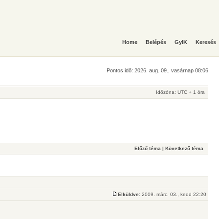
Home
Belépés
GyIK
Keresés
Pontos idő: 2026. aug. 09., vasárnap 08:06
Időzóna: UTC + 1 óra
Előző téma
|
Következő téma
Elküldve:
2009. márc. 03., kedd 22:20