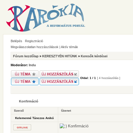
Belépés
Regisztráció
Megválaszolatlan hozzászólások
|
Aktív témák
Fórum kezdőlap
»
KERESZTYÉN HITÜNK
»
Keresők kérdései
Moderátor:
Indu
Oldal:
1
/
1
[ 4 hozzászólás ]
Konfirmáció
Szerző
Üzenet
Kelemenné Tánczos Anikó
Konfirmáció