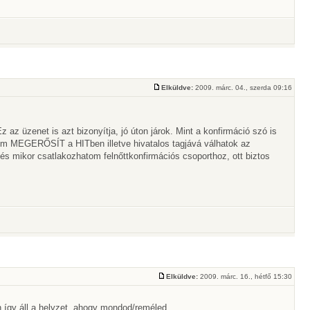
Elküldve:
2009. márc. 04., szerda 09:16
az üzenet is azt bizonyítja, jó úton járok. Mint a konfirmáció szó is
alom MEGERŐSÍT a HITben illetve hivatalos tagjává válhatok az
s mikor csatlakozhatom felnőttkonfirmációs csoporthoz, ott biztos
Elküldve:
2009. márc. 16., hétfő 15:30
 így áll a helyzet, ahogy mondod/reméled.