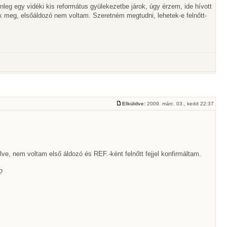
nleg egy vidéki kis református gyülekezetbe járok, úgy érzem, ide hívott
k meg, elsőáldozó nem voltam. Szeretném megtudni, lehetek-e felnőtt-
Elküldve:
2009. márc. 03., kedd 22:37
, nem voltam első áldozó és REF.-ként felnőtt fejjel konfirmáltam.
?