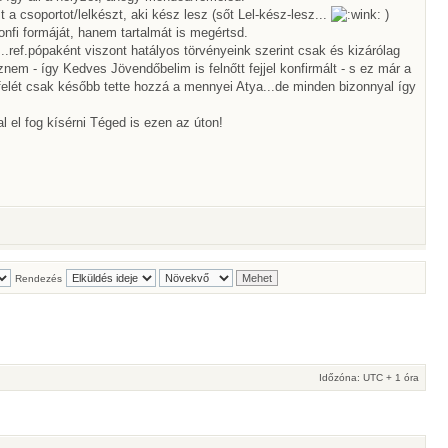
a csoportot/lelkészt, aki kész lesz (sőt Lel-kész-lesz...
)
onfi formáját, hanem tartalmát is megértsd.
..ref.pópaként viszont hatályos törvényeink szerint csak és kizárólag
znem - így Kedves Jövendőbelim is felnőtt fejjel konfirmált - s ez már a
 felét csak később tette hozzá a mennyei Atya...de minden bizonnyal így
al el fog kísérni Téged is ezen az úton!
Rendezés
Időzóna: UTC + 1 óra