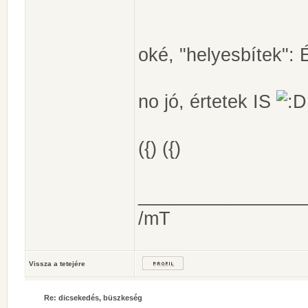
oké, "helyesbítek
no jó, értetek IS
({) ({)
________________
/mT
Vissza a tetejére
Re: dicsekedés, büszkeség