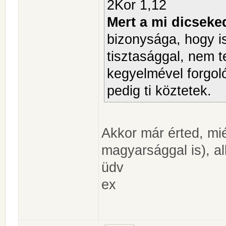
2Kor 1,12
Mert a mi dicsek
bizonysága, hogy i
tisztasággal, nem t
kegyelmével forgoló
pedig ti köztetek.
Akkor már érted, mié
magyarsággal is), a
üdv
ex