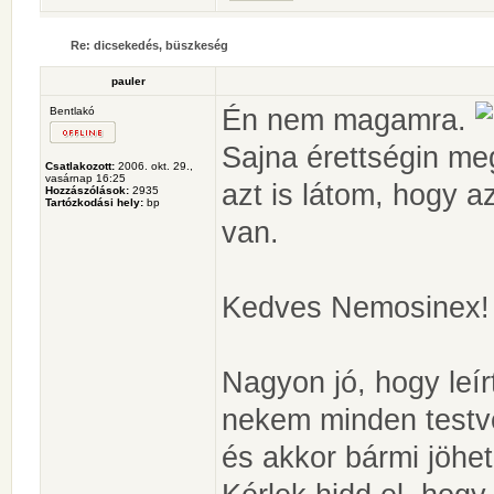
Re: dicsekedés, büszkeség
pauler
Én nem magamra.
Bentlakó
Sajna érettségin m
Csatlakozott:
2006. okt. 29.,
vasárnap 16:25
azt is látom, hogy 
Hozzászólások:
2935
Tartózkodási hely:
bp
van.
Kedves Nemosinex!
Nagyon jó, hogy leí
nekem minden testvé
és akkor bármi jöhet