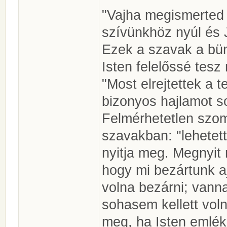
"Vajha megismerted v
szívünkhöz nyúl és
Ezek a szavak a bünt
Isten felelőssé tesz
"Most elrejtettek a t
bizonyos hajlamot s
Felmérhetetlen szo
szavakban: "lehetett
nyitja meg. Megnyit 
hogy mi bezártunk a
volna bezárni; vann
sohasem kellett vol
meg, ha Isten emléke