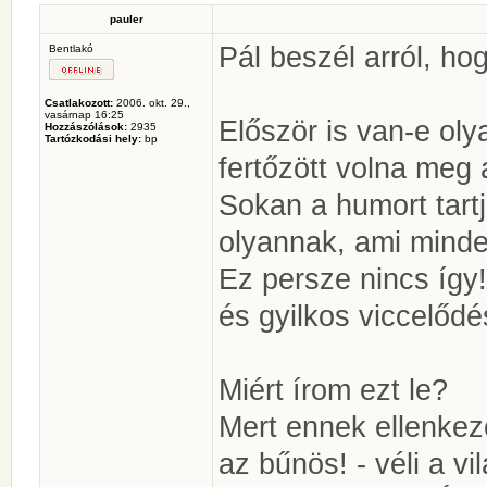
pauler
Pál beszél arról, hog
Bentlakó
Csatlakozott:
2006. okt. 29.,
vasárnap 16:25
Először is van-e oly
Hozzászólások:
2935
Tartózkodási hely:
bp
fertőzött volna meg
Sokan a humort tart
olyannak, ami minde
Ez persze nincs így
és gyilkos viccelődé
Miért írom ezt le?
Mert ennek ellenkez
az bűnös! - véli a vil