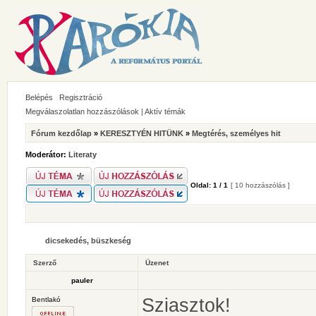
Belépés
Regisztráció
Megválaszolatlan hozzászólások
|
Aktív témák
Fórum kezdőlap
»
KERESZTYÉN HITÜNK
»
Megtérés, személyes hit
Moderátor:
Literaty
Oldal:
1
/
1
[ 10 hozzászólás ]
dicsekedés, büszkeség
Szerző
Üzenet
pauler
Sziasztok!
Bentlakó