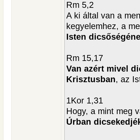
Rm 5,2
A ki által van a me
kegyelemhez, a me
Isten dicsőségén
Rm 15,17
Van azért mivel d
Krisztusban
, az I
1Kor 1,31
Hogy, a mint meg v
Úrban dicsekedjé