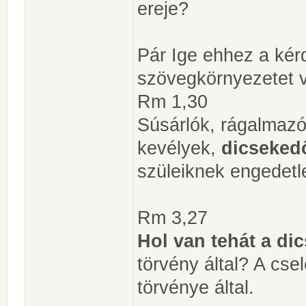
ereje?
Pár Ige ehhez a kér
szövegkörnyezetet v
Rm 1,30
Súsárlók, rágalmazók
kevélyek,
dicseked
szüleiknek engedetl
Rm 3,27
Hol van tehát a di
törvény által? A cse
törvénye által.