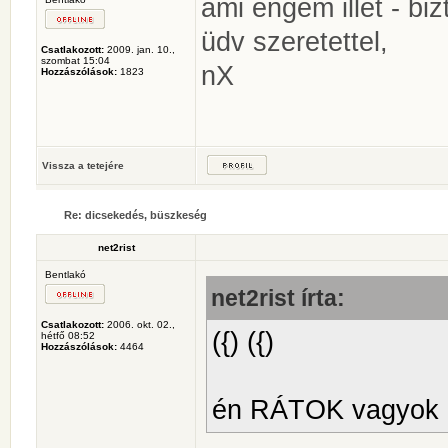
ami engem illet - bi
üdv szeretettel,
Csatlakozott:
2009. jan. 10.,
szombat 15:04
nX
Hozzászólások:
1823
Vissza a tetejére
Re: dicsekedés, büszkeség
net2rist
Bentlakó
net2rist írta:
Csatlakozott:
2006. okt. 02.,
({) ({)
hétfő 08:52
Hozzászólások:
4464
én RÁTOK vagyok