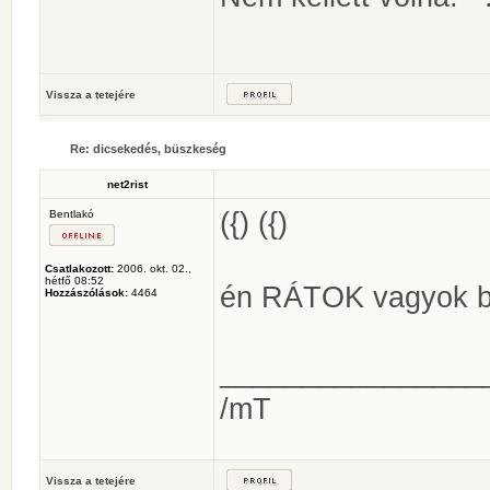
Vissza a tetejére
Re: dicsekedés, büszkeség
net2rist
({) ({)
Bentlakó
Csatlakozott:
2006. okt. 02.,
hétfő 08:52
én RÁTOK vagyok 
Hozzászólások:
4464
________________
/mT
Vissza a tetejére