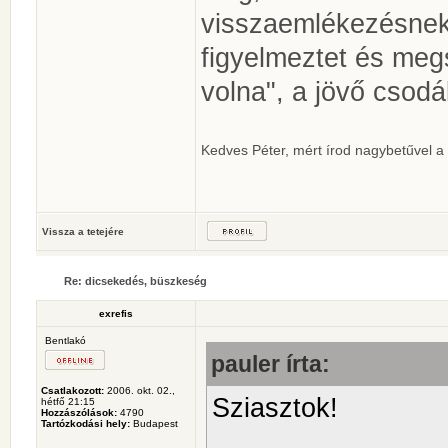
visszaemlékezésnek:
figyelmeztet és megs
volna", a jövő csodá
Kedves Péter, mért írod nagybetűvel a
Vissza a tetejére
Re: dicsekedés, büszkeség
exrefis
Bentlakó
pauler írta:
Csatlakozott:
2006. okt. 02.,
Sziasztok!
hétfő 21:15
Hozzászólások:
4790
Tartózkodási hely:
Budapest