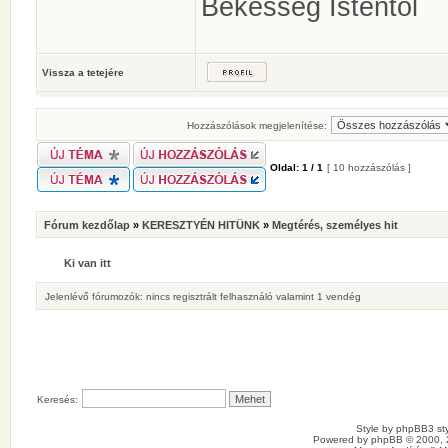
Békesség Istentől
Vissza a tetejére
Hozzászólások megjelenítése:
Oldal:
1
/
1
[ 10 hozzászólás ]
Fórum kezdőlap
»
KERESZTYÉN HITÜNK
»
Megtérés, személyes hit
Ki van itt
Jelenlévő fórumozók: nincs regisztrált felhasználó valamint 1 vendég
Keresés:
Style by
phpBB3 sty
Powered by
phpBB
© 2000, 