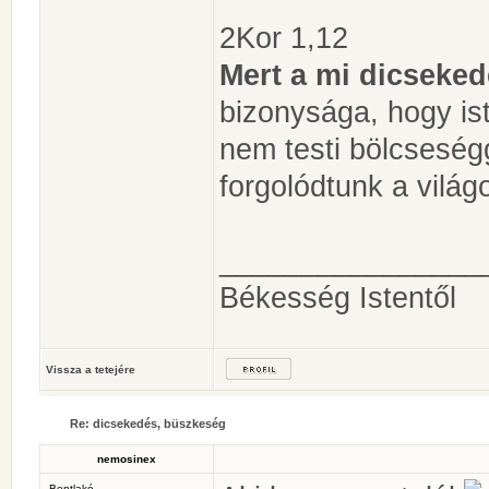
2Kor 1,12
Mert a mi dicseke
bizonysága, hogy ist
nem testi bölcseség
forgolódtunk a világo
________________
Békesség Istentől
Vissza a tetejére
Re: dicsekedés, büszkeség
nemosinex
Bentlakó