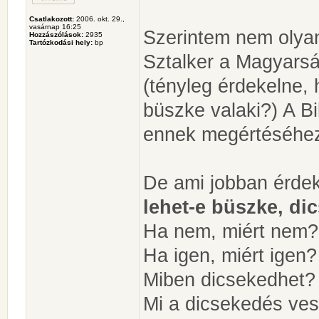
Csatlakozott:
2006. okt. 29.,
vasárnap 16:25
Szerintem nem olyan
Hozzászólások:
2935
Tartózkodási hely:
bp
Sztalker a Magyars
(tényleg érdekelne,
büszke valaki?) A Bib
ennek megértéséhez l
De ami jobban érde
lehet-e büszke, di
Ha nem, miért nem?
Ha igen, miért igen?
Miben dicsekedhet?
Mi a dicsekedés ves