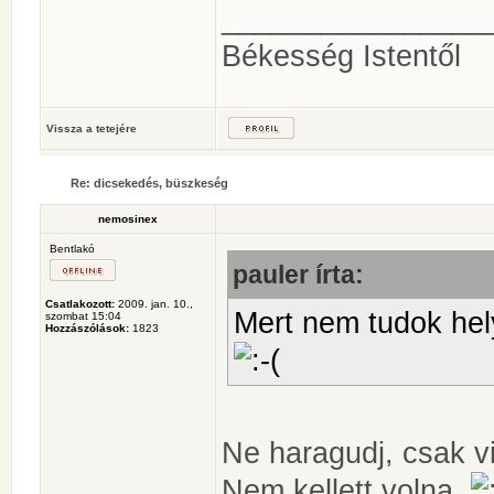
________________
Békesség Istentől
Vissza a tetejére
Re: dicsekedés, büszkeség
nemosinex
Bentlakó
pauler írta:
Csatlakozott:
2009. jan. 10.,
Mert nem tudok hely
szombat 15:04
Hozzászólások:
1823
Ne haragudj, csak v
Nem kellett volna.