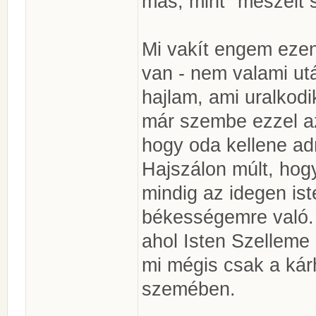
más, mint "meszelt s
Mi vakít engem eze
van - nem valami utá
hajlam, ami uralkodi
már szembe ezzel az
hogy oda kellene a
Hajszálon múlt, hog
mindig az idegen is
békességemre való.
ahol Isten Szelleme
mi mégis csak a kár
szemében.