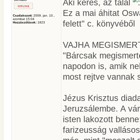
Aki keres, az talál
Ez a mai áhitat Os
Csatlakozott:
2009. jan. 10.,
szombat 15:04
felett" c. könyvéből
Hozzászólások:
1823
VAJHA MEGISMERT
"Bárcsak megismerte
napodon is, amik ne
most rejtve vannak s
Jézus Krisztus diad
Jeruzsálembe. A vár
isten lakozott benne
farizeusság valláso