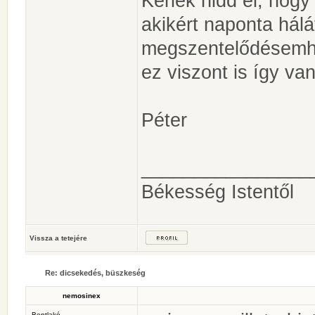
Kérlek hidd el, hog
akikért naponta hál
megszentelődésemhe
ez viszont is így van
Péter
________________
Békesség Istentől
Vissza a tetejére
Re: dicsekedés, büszkeség
nemosinex
Bentlakó