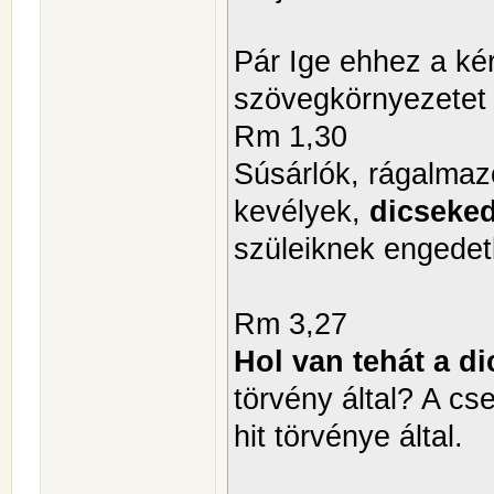
Pár Ige ehhez a ké
szövegkörnyezetet v
Rm 1,30
Súsárlók, rágalmazó
kevélyek,
dicseke
szüleiknek engedet
Rm 3,27
Hol van tehát a di
törvény által? A c
hit törvénye által.