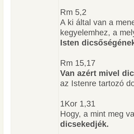
Rm 5,2
A ki által van a men
kegyelemhez, a mel
Isten dicsőségéne
Rm 15,17
Van azért mivel di
az Istenre tartozó d
1Kor 1,31
Hogy, a mint meg va
dicsekedjék.