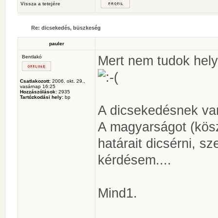
Vissza a tetejére
Re: dicsekedés, büszkeség
pauler
Mert nem tudok hely
Bentlakó
Csatlakozott:
2006. okt. 29.,
vasárnap 16:25
Hozzászólások:
2935
Tartózkodási hely:
bp
A dicsekedésnek va
A magyarságot (kösz
határait dicsérni, sz
kérdésem....
Mind1.