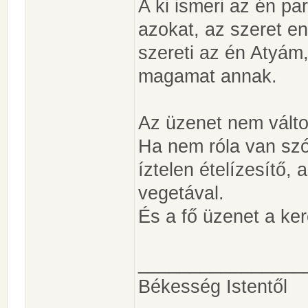
A ki ismeri az én pa
azokat, az szeret e
szereti az én Atyám,
magamat annak.
Az üzenet nem válto
Ha nem róla van sz
íztelen ételízesítő, 
vegetával.
És a fő üzenet a ker
________________
Békesség Istentől