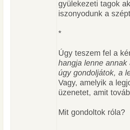
gyülekezeti tagok a
iszonyodunk a széptő
*
Úgy teszem fel a ké
hangja lenne annak a
úgy gondoljátok, a 
Vagy, amelyik a legj
üzenetet, amit tová
Mit gondoltok róla?