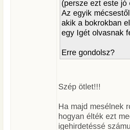
(persze ezt este jó 
Az egyik mécsestől
akik a bokrokban e
egy Igét olvasnak f
Erre gondolsz?
Szép ötlet!!!
Ha majd mesélnek ró
hogyan élték ezt me
igehirdetéssé számu