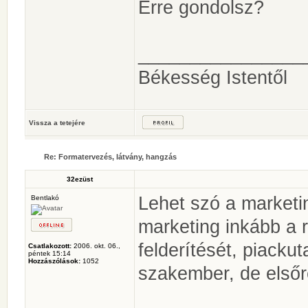
Erre gondolsz?
________________
Békesség Istentől
Vissza a tetejére
Re: Formatervezés, látvány, hangzás
32ezüst
Lehet szó a marketi
Bentlakó
marketing inkább a 
felderítését, piacku
Csatlakozott:
2006. okt. 06.,
péntek 15:14
Hozzászólások:
1052
szakember, de elsőre