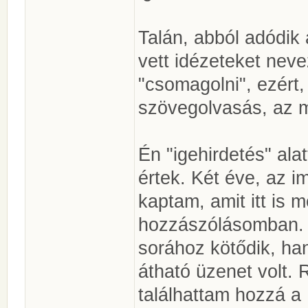
Talán, abból adódik 
vett idézeteket neve
"csomagolni", ezért
szövegolvasás, az 
Én "igehirdetés" ala
értek. Két éve, az i
kaptam, amit itt is 
hozzászólásomban. E
sorához kötődik, ha
átható üzenet volt. 
találhattam hozzá a 