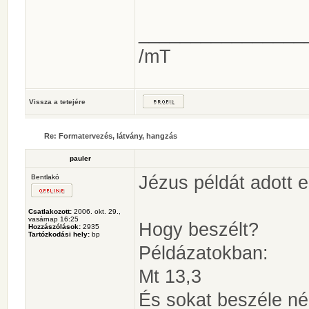
________________
/mT
Vissza a tetejére
Re: Formatervezés, látvány, hangzás
pauler
Jézus példát adott e
Bentlakó
Csatlakozott:
2006. okt. 29.,
vasárnap 16:25
Hogy beszélt?
Hozzászólások:
2935
Tartózkodási hely:
bp
Példázatokban:
Mt 13,3
És sokat beszéle n