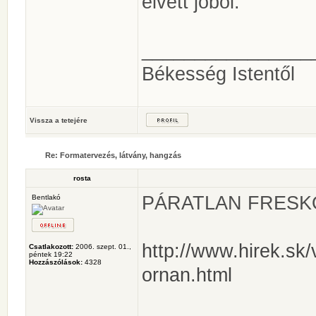
elvett jóból.
________________
Békesség Istentől
Vissza a tetejére
Re: Formatervezés, látvány, hangzás
rosta
PÁRATLAN FRES
Bentlakó
http://www.hirek.sk
Csatlakozott:
2006. szept. 01.,
péntek 19:22
Hozzászólások:
4328
ornan.html