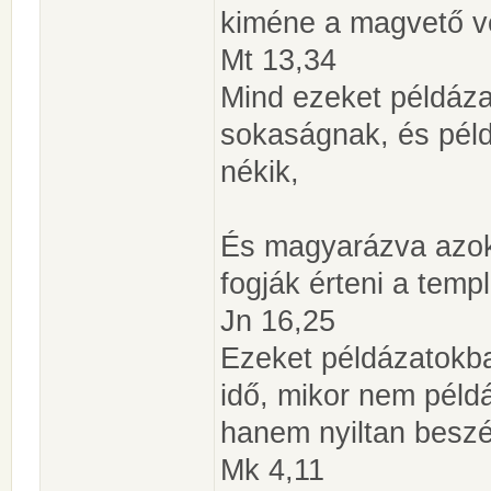
kiméne a magvető ve
Mt 13,34
Mind ezeket példáz
sokaságnak, és péld
nékik,
És magyarázva azoka
fogják érteni a tem
Jn 16,25
Ezeket példázatokba
idő, mikor nem péld
hanem nyiltan beszé
Mk 4,11