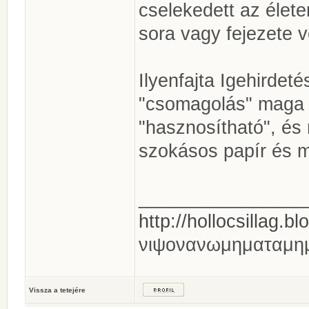
cselekedett az élet
sora vagy fejezete vo
Ilyenfajta Igehirdet
"csomagolás" maga i
"hasznosítható", és
szokásos papír és 
________________
http://hollocsillag.bl
νιψονανωμηματαμη
Vissza a tetejére