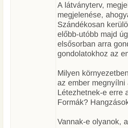
A látványterv, megje
megjelenése, ahogya
Szándékosan kerülö
előbb-utóbb majd úg
elsősorban arra gon
gondolatokhoz az em
Milyen környezetben
az ember megnyílni
Létezhetnek-e erre 
Formák? Hangzáso
Vannak-e olyanok, a