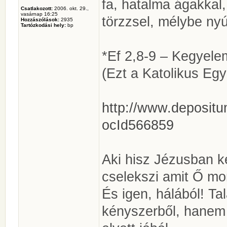
fa, hatalma ágakkal,
Csatlakozott:
2006. okt. 29.,
vasárnap 16:25
törzzsel, mélybe nyúl
Hozzászólások:
2935
Tartózkodási hely:
bp
*Ef 2,8-9 – Kegyelem
(Ezt a Katolikus Egy
http://www.depositu
ocId566859
Aki hisz Jézusban k
cselekszi amit Ő mo
És igen, hálából! T
kényszerből, hanem 