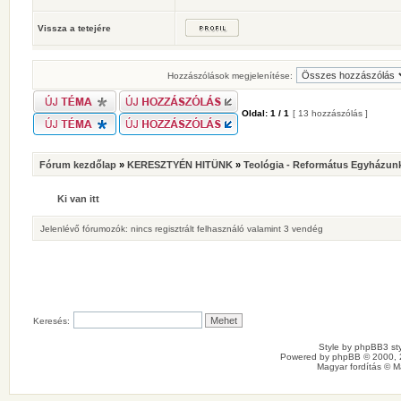
Vissza a tetejére
Hozzászólások megjelenítése:
Oldal:
1
/
1
[ 13 hozzászólás ]
Fórum kezdőlap
»
KERESZTYÉN HITÜNK
»
Teológia - Református Egyházunk
Ki van itt
Jelenlévő fórumozók: nincs regisztrált felhasználó valamint 3 vendég
Keresés:
Style by
phpBB3 sty
Powered by
phpBB
© 2000, 
Magyar fordítás ©
M