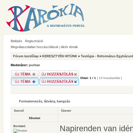
Belépés
Regisztráció
Megválaszolatlan hozzászólások
|
Aktív témák
Fórum kezdőlap
»
KERESZTYÉN HITÜNK
»
Teológia - Református Egyházunk
Moderátor:
puritan
Oldal:
1
/
1
[ 13 hozzászólás ]
Formatervezés, látvány, hangzás
Szerző
Üzenet
32ezüst
Napirenden van idén 
Bentlakó