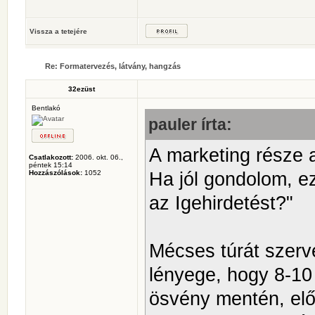
Vissza a tetejére
Re: Formatervezés, látvány, hangzás
32ezüst
Bentlakó
pauler írta:
A marketing része 
Csatlakozott:
2006. okt. 06.,
péntek 15:14
Ha jól gondolom, e
Hozzászólások:
1052
az Igehirdetést?"
Mécses túrát szer
lényege, hogy 8-10
ösvény mentén, el