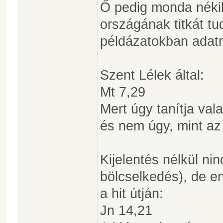
Ő pedig monda nékik
országának titkát tu
példázatokban adat
Szent Lélek által:
Mt 7,29
Mert úgy tanítja val
és nem úgy, mint az
Kijelentés nélkül ni
bölcselkedés), de e
a hit útján:
Jn 14,21