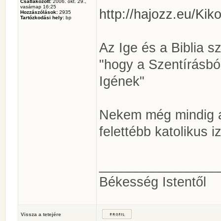
Csatlakozott:
2006. okt. 29.,
vasárnap 16:25
http://hajozz.eu/Kik
Hozzászólások:
2935
Tartózkodási hely:
bp
Az Ige és a Biblia s
"hogy a Szentírásból
Igének"
Nekem még mindig a
felettébb katolikus iz
________________
Békesség Istentől
Vissza a tetejére