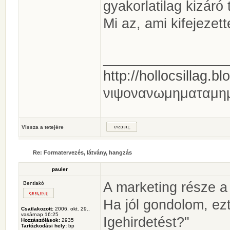
gyakorlatilag kizáró
Mi az, ami kifejezet
________________
http://hollocsillag.bl
νιψονανωμηματαμη
Vissza a tetejére
Re: Formatervezés, látvány, hangzás
pauler
A marketing része a
Bentlakó
Ha jól gondolom, ez
Csatlakozott:
2006. okt. 29.,
vasárnap 16:25
Igehirdetést?"
Hozzászólások:
2935
Tartózkodási hely:
bp