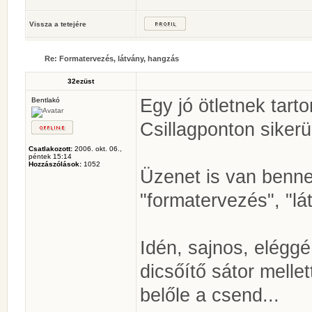
Vissza a tetejére
Re: Formatervezés, látvány, hangzás
32ezüst
Egy jó ötletnek tart
Bentlakó
Csillagponton sikerült
Csatlakozott:
2006. okt. 06.,
péntek 15:14
Hozzászólások:
1052
Üzenet is van benne
"formatervezés", "lá
Idén, sajnos, eléggé
dicsőítő sátor mellet
belőle a csend...