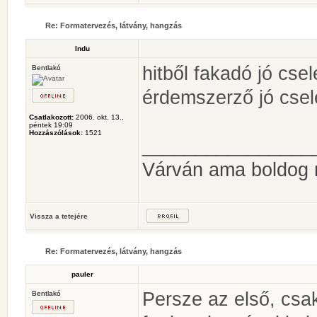
Re: Formatervezés, látvány, hangzás
Indu
hitből fakadó jó csel
Bentlakó
érdemszerző jó csel
Csatlakozott:
2006. okt. 13.,
péntek 19:09
Hozzászólások:
1521
________________
Várván ama boldog
Vissza a tetejére
Re: Formatervezés, látvány, hangzás
pauler
Persze az első, csa
Bentlakó