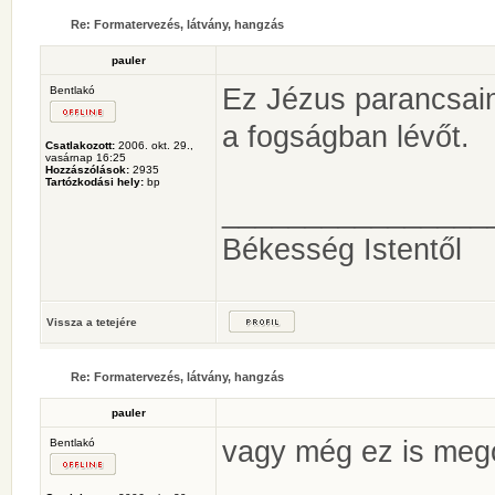
Re: Formatervezés, látvány, hangzás
pauler
Ez Jézus parancsain
Bentlakó
a fogságban lévőt.
Csatlakozott:
2006. okt. 29.,
vasárnap 16:25
Hozzászólások:
2935
Tartózkodási hely:
bp
________________
Békesség Istentől
Vissza a tetejére
Re: Formatervezés, látvány, hangzás
pauler
vagy még ez is meg
Bentlakó