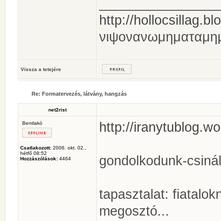
________________
http://hollocsillag.bl
νιψονανωμηματαμη
Vissza a tetejére
Re: Formatervezés, látvány, hangzás
net2rist
http://iranytublog.w
Bentlakó
Csatlakozott:
2006. okt. 02.,
hétfő 08:52
gondolkodunk-csinálj
Hozzászólások:
4464
tapasztalat: fiatal
megosztó...