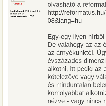
olvasható a reformat
http://reformatus.hu
Csatlakozott:
2006. okt. 06.,
péntek 15:14
Hozzászólások:
1052
08&lang=hu
Egy-egy ilyen hírből
De valahogy az az 
az árnyékunktól. Úg
évszázados dimenzió
alkotni, itt pedig az
kötelezővé vagy válas
és minduntalan bele
komolyabbat alkotni:
nézve - vagy nincs 