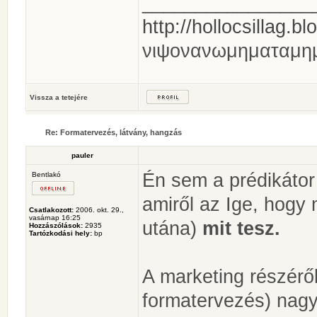
________________
http://hollocsillag.bl
νιψονανωμηματαμη
Vissza a tetejére
Re: Formatervezés, látvány, hangzás
pauler
Én sem a prédikátor 
Bentlakó
amiről az Ige, hogy 
Csatlakozott:
2006. okt. 29.,
vasárnap 16:25
utána)
mit tesz.
Hozzászólások:
2935
Tartózkodási hely:
bp
A marketing részéről
formatervezés) nagy