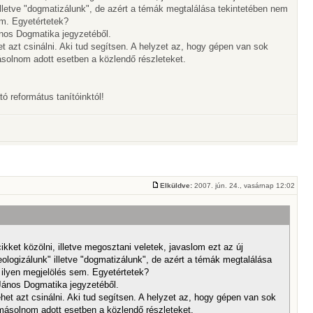
illetve "dogmatizálunk", de azért a témák megtalálása tekintetében nem
em. Egyetértetek?
ános Dogmatika jegyzetéből.
 azt csinálni. Aki tud segítsen. A helyzet az, hogy gépen van sok
másolnom adott esetben a közlendő részleteket.
ó református tanítóinktól!
Elküldve:
2007. jún. 24., vasárnap 12:02
ikket közölni, illetve megosztani veletek, javaslom ezt az új
ologizálunk" illetve "dogmatizálunk", de azért a témák megtalálása
 ilyen megjelölés sem. Egyetértetek?
 János Dogmatika jegyzetéből.
et azt csinálni. Aki tud segítsen. A helyzet az, hogy gépen van sok
 másolnom adott esetben a közlendő részleteket.