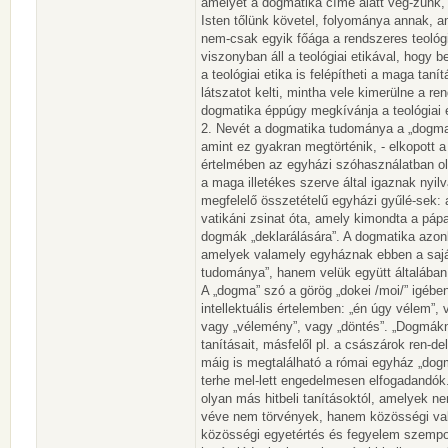
amelyet a dogmatika címe alatt vég-zünk, m
Isten tőlünk követel, folyománya annak, a
nem-csak egyik főága a rendszeres teológi
viszonyban áll a teológiai etikával, hogy
a teológiai etika is felépítheti a maga ta
látszatot kelti, mintha vele kimerülne a re
dogmatika éppúgy megkívánja a teológiai e
2. Nevét a dogmatika tudománya a „dogma” 
amint ez gyakran megtörténik, - elkopott a j
értelmében az egyházi szóhasználatban ol
a maga illetékes szerve által igaznak nyil
megfelelő összetételű egyházi gyűlé-sek: 
vatikáni zsinat óta, amely kimondta a pápa
dogmák „deklarálására”. A dogmatika azon
amelyek valamely egyháznak ebben a sajá
tudománya”, hanem velük együtt általában
A „dogma” szó a görög „dokei /moi/” igébe
intellektuális értelemben: „én úgy vélem”,
vagy „vélemény”, vagy „döntés”. „Dogmákna
tanításait, másfelől pl. a császárok ren-del
máig is megtalálható a római egyház „dog
terhe mel-lett engedelmesen elfogadandók.
olyan más hitbeli tanításoktól, amelyek n
véve nem törvények, hanem közösségi val
közösségi egyetértés és fegyelem szempont