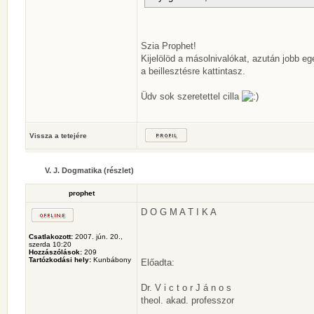
Szia Prophet!
Kijelölöd a másolnivalókat, azután jobb eg
a beillesztésre kattintasz.
Üdv sok szeretettel cilla
Vissza a tetejére
V. J. Dogmatika (részlet)
prophet
D O G M A T I K A
Csatlakozott:
2007. jún. 20.,
szerda 10:20
Hozzászólások:
209
Tartózkodási hely:
Kunbábony
Előadta:
Dr. V i c t o r J á n o s
theol. akad. professzor