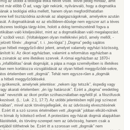
íg az utóbbi a teológiai etika nevét viseli. Mivel pedig mindaz, amit
mit már előbb Ő ad, vagy ígér nekünk, nyilvánvaló, hogy a dogmatika
ának a teológiai etika mellett, hanem olyan megfordíthatatlan
 benne kell tisztázódnia azoknak az alapigazságoknak, amelyekre azután
nítását. A dogmatikának ez az elsőbbren-dűsége nem egyszer azt a téves
ndszeres teológia tárgy-köre, holott a dolog természeténél fogva a
tikában való kiteljesülést, mint az a dogmatikában való megalapozást.
szóból veszi. (Voltaképpen olyan melléknévi jelző, amely mellől, -
elzett főnév: „dogmai”, t. i. „teo-lógia”.) „Dogma” pedig sajátos
yan hitbeli meggyőző-dést jelent, amelyet valamely egyházi közösség,
vánított ki. Az ókori egyházban, valamint a református egyházban a
a zsinatok az erre illetékes szervek. A római egyházban az 1870-i
 „infallibilitas”-ának dogmáját, a pápa a maga személyében is illetékes
ban nem korlátozza vizsgálódását az olyan hitbeli meggyőződé-sekre,
tos értelemben vett „dogmái”. Tehát nem egysze-rűen a „dogmák
 a hitbeli meggyőződéseké.
n gyökerezik, amelynek jelentése: „nekem úgy tetszik”, éspedig vagy
 vagy akarati értelemben: „én így határozok”. Ezért a „dogma” eredetileg
k” nevezték az ókori profán szóhasználatban egyfelől pl. a filozófusok
kezéseit. (L.: Luk. 2:1, 17:7). Az utóbbi jelentésben rejlő jogi színezet
máiban”, mivel azok törvényjellegűek, és az üdvösség elvesztésének
 Ezért itt a szó szoros értelmében vett „dogmák” jobban elkülö-nülnek
em bírnak ily kötelező erővel. A protestáns egy-házak dogmái alapjukban
lástételek, és törvény-szerepet nem az üdvösség, hanem csak a
jából tölthetnek be. Ezért itt a szorosan vett „dogmák” nem