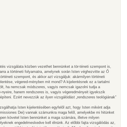
ntés vizsgálata közben vezethet bennünket a tör-téneti szempont is,
arra a történeti folyamatra, amelynek során Isten véghezvitte az Ő
 történeti szempont, és akkor azt vizsgáljuk: akármilyen történeti
elentése, végered-ményben mit mond? A kijelentésnek ez a tartalmi
ölt, ha nemcsak módszeres, vagyis nemcsak igazolni tudja a
é-nyeire, hanem rendszeres is, vagyis végeredményeit igyekszik
íteni. Ezért nevezzük az ilyen vizsgálódást „rendszeres teológiának”
zsgálhatja Isten kijelentésében egyfelől azt, hogy Isten miként adja
promissiones Dei) vannak számunkra maga felől, amelyekbe mi hitünket
éppen követel Isten bennünket a maga számára, illetve milyen
lyeknek engedelmeskedve kell élnünk. Az előbbi fajta vizsgálódás az,