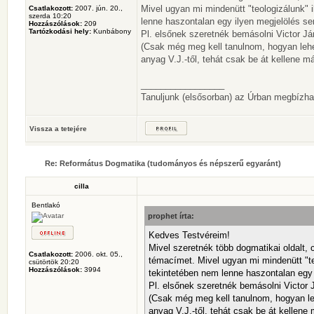
Mivel ugyan mi mindenütt "teologizálunk" 
Csatlakozott:
2007. jún. 20.,
szerda 10:20
lenne haszontalan egy ilyen megjelölés s
Hozzászólások:
209
Tartózkodási hely:
Kunbábony
Pl. elsőnek szeretnék bemásolni Victor J
(Csak még meg kell tanulnom, hogyan lehet
anyag V.J.-től, tehát csak be át kellene 
_________________
Tanuljunk (elsősorban) az Úrban megbízhat
Vissza a tetejére
Re: Református Dogmatika (tudományos és népszerű egyaránt)
cilla
Bentlakó
prophet írta:
Kedves Testvéreim!
Mivel szeretnék több dogmatikai oldalt, c
Csatlakozott:
2006. okt. 05.,
témacímet. Mivel ugyan mi mindenütt "te
csütörtök 20:20
Hozzászólások:
3994
tekintetében nem lenne haszontalan egy
Pl. elsőnek szeretnék bemásolni Victor
(Csak még meg kell tanulnom, hogyan leh
anyag V.J.-től, tehát csak be át kellene