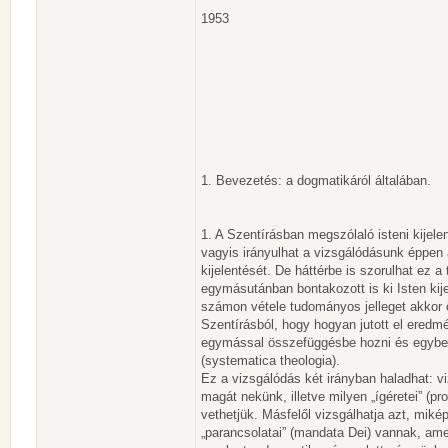
1953
1. Bevezetés: a dogmatikáról általában.
1. A Szentírásban megszólaló isteni kijele
vagyis irányulhat a vizsgálódásunk éppen 
kijelentését. De háttérbe is szorulhat ez a
egymásutánban bontakozott is ki Isten kij
számon vétele tudományos jelleget akkor 
Szentírásból, hogy hogyan jutott el eredm
egymással összefüggésbe hozni és egybeép
(systematica theologia).
Ez a vizsgálódás két irányban haladhat: vi
magát nekünk, illetve milyen „ígéretei” (
vethetjük. Másfelől vizsgálhatja azt, mik
„parancsolatai” (mandata Dei) vannak, ame