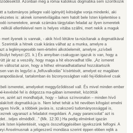
yőződésektől. Azonban még a római katolikus dogmatika sem szorítkozik
tt a tudományos jellegre való igényét) kétségbe vonja mindenki, aki
mészetes is: akinek ismeretvilágába nem hatolt bele Isten kijelentése s
gosodó ismeretekre, annak számára tárgytalan feladat az ilyen ismeretek
 nélküli ellenfeleivel nem is helyes vitába szállni, mert nekik a maguk
 mert ilyenek is vannak, - akik hívő létükre ta-núsítanak a dogmatikával
. Szerintük a hitnek csak kárára válhat az a munka, amelyre a
k azt a leglényegesebb nem-értelmi alkotóelemét, amelyre „szívbeli
fősúlyt helyezi (21. k.) És annyiban csakugyan igazuk is van, hogy a
ütt jár az a veszély, hogy maga a hit elsorvadhat tőle. „Az ismeret
nem változtat azon, hogy a hithez elmaradhatatlanul hozzátartozik
 résen van és legyőzi a „felfuvalkodás” kísértését, amelyet ez magában
yarapodásával, tartalomban és bizonyosságban való fej-lődésével csak
itbeli ismeretei, amelyeket meggyőződéssel vall. És mivel minden ember
bbé-kevésbé fel is dolgozza ma-gában ismereteit, közöttük
ve, azért azt mondhatjuk, hogy – laikus színvonalon – minden hívő
akított dogmatiká-ja is. Nem lehet tehát a hit nevében kifogást emelni
ó egyes hívők, a többiek javára is, szakszerű tudományossággal is,
eznek ugyanazt a feladatot megoldani. A „nagy parancsolat” azt is
det...teljes elmédből...” (Mk. 12:30.) Ha pedig elménket igazán
ünk Isten kijelentését, vagyis összefüggésében igyekszünk felfogni. A
ryi Anselmusnak a jeligeszerű mondása szerint éppen ebben rejlik a