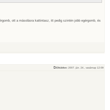
érgomb, ott a másolásra kattintasz, itt pedig szintén jobb egérgomb, és
Elküldve:
2007. jún. 24., vasárnap 12:09