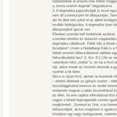
határolódnak el annyira más hitbeli megg
a „forma szerinti dogmák” tárgyalásá-ra.
3. A dogmatika jogosultságát (s ezzel együ
nem áll a keresztyén hit álláspontján. Ter
aki hit által nem jutott el az abból kivilá
további feldolgozása. A dogmatika ilyen hit
álláspontjáról igazuk van.
Ellenben szembe kell fordulnunk azokkal, -
szemben értetlen és elutasító magatartást
dogmatika vállalkozik. Féltik tőle a hitne
bizodalom” címén a Heidelbergi Káté is a 
hitbeli ismeret túlbecsülésével valóban egy
felfuvalkodottá tesz” (I. Kor. 8:1.) De ez 
valamilyen fokú „notitia” is, és ha a hívő
rejt, akkor ennek az ismereti elemnek a g
nyerhet a hit élete.
Nincs is olyan hívő, akinek ne lennének h
– értelmi életének az igényei szerint – tö
összefüggéseket keresve és rendet teremt
embernek megvan a talán észrevétlenül kial
az ellen, ha erre sajátos elhivatással bír
vagyis a lehető legmagasabb szinten igyek
megköveteli: „Szeresd az Urat, a te Istene
felhasználjuk, ak-kor megérteni is igyeksz
középkor egy nagy teológusának, canterbu