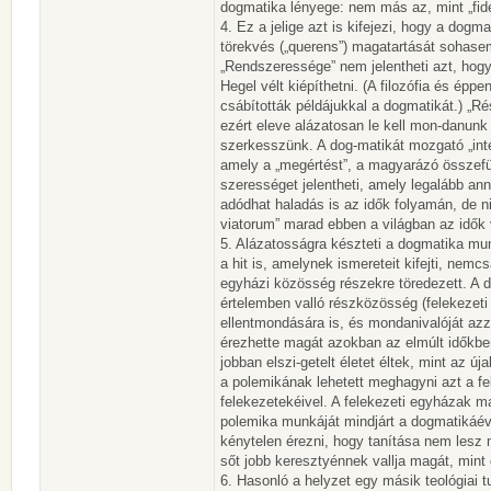
dogmatika lényege: nem más az, mint „fide
4. Ez a jelige azt is kifejezi, hogy a dogm
törekvés („querens”) magatartását sohasem
„Rendszeressége” nem jelentheti azt, hogy o
Hegel vélt kiépíthetni. (A filozófia és épp
csábították példájukkal a dogmatikát.) „Ré
ezért eleve alázatosan le kell mon-danunk
szerkesszünk. A dog-matikát mozgató „intel
amely a „megértést”, a magyarázó összefüg
szerességet jelentheti, amely legalább ann
adódhat haladás is az idők folyamán, de n
viatorum” marad ebben a világban az idők 
5. Alázatosságra készteti a dogmatika m
a hit is, amelynek ismereteit kifejti, ne
egyházi közösség részekre töredezett. A 
értelemben valló részközösség (felekezet
ellentmondására is, és mondanivalóját azza
érezhette magát azokban az elmúlt időkbe
jobban elszi-getelt életet éltek, mint az 
a polemikának lehetett meghagyni azt a fe
felekezetekéivel. A felekezeti egyházak m
polemika munkáját mindjárt a dogmatikáév
kénytelen érezni, hogy tanítása nem les
sőt jobb keresztyénnek vallja magát, mint 
6. Hasonló a helyzet egy másik teológiai 