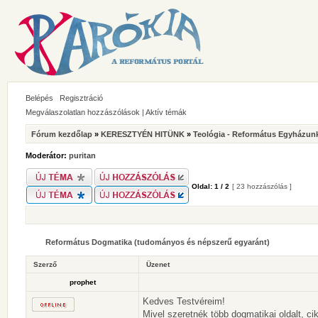
Belépés
Regisztráció
Megválaszolatlan hozzászólások
|
Aktív témák
Fórum kezdőlap
»
KERESZTYÉN HITÜNK
»
Teológia - Református Egyházunk
Moderátor:
puritan
Oldal:
1
/
2
[ 23 hozzászólás ]
Református Dogmatika (tudományos és népszerű egyaránt)
Szerző
Üzenet
prophet
Kedves Testvéreim!
Mivel szeretnék több dogmatikai oldalt, ci