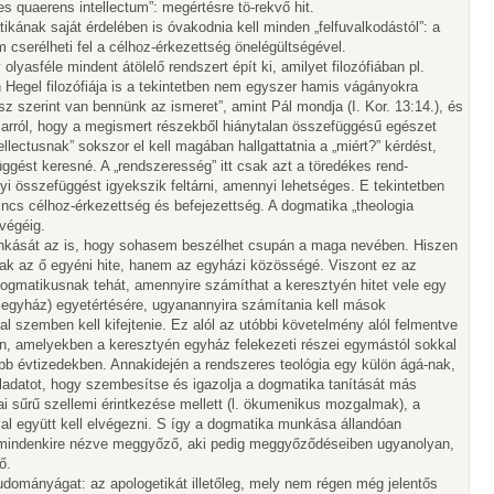
s quaerens intellectum”: megértésre tö-rekvő hit.
atikának saját érdelében is óvakodnia kell minden „felfuvalkodástól”: a
 cserélheti fel a célhoz-érkezettség önelégültségével.
lyasféle mindent átölelő rendszert épít ki, amilyet filozófiában pl.
en Hegel filozófiája is a tekintetben nem egyszer hamis vágányokra
sz szerint van bennünk az ismeret”, amint Pál mondja (I. Kor. 13:14.), és
 arról, hogy a megismert részekből hiánytalan összefüggésű egészet
lectusnak” sokszor el kell magában hallgattatnia a „miért?” kérdést,
gést keresné. A „rendszeresség” itt csak azt a töredékes rend-
yi összefüggést igyekszik feltárni, amennyi lehetséges. E tekintetben
incs célhoz-érkezettség és befejezettség. A dogmatika „theologia
végéig.
unkását az is, hogy sohasem beszélhet csupán a maga nevében. Hiszen
mcsak az ő egyéni hite, hanem az egyházi közösségé. Viszont ez az
dogmatikusnak tehát, amennyire számíthat a keresztyén hitet vele egy
i egyház) egyetértésére, ugyanannyira számítania kell mások
l szemben kell kifejtenie. Ez alól az utóbbi követelmény alól felmentve
n, amelyekben a keresztyén egyház felekezeti részei egymástól sokkal
újabb évtizedekben. Annakidején a rendszeres teológia egy külön ágá-nak,
ladatot, hogy szembesítse és igazolja a dogmatika tanítását más
ai sűrű szellemi érintkezése mellett (l. ökumenikus mozgalmak), a
al együtt kell elvégezni. S így a dogmatika munkása állandóan
z mindenkire nézve meggyőző, aki pedig meggyőződéseiben ugyanolyan,
ő.
tudományágat: az apologetikát illetőleg, mely nem régen még jelentős