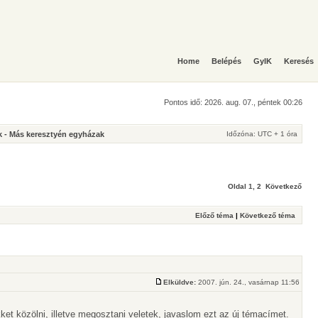
Home
Belépés
GyIK
Keresés
Pontos idő: 2026. aug. 07., péntek 00:26
 - Más keresztyén egyházak
Időzóna: UTC + 1 óra
Oldal
1
,
2
Következő
Előző téma
|
Következő téma
Elküldve:
2007. jún. 24., vasárnap 11:56
kket közölni, illetve megosztani veletek, javaslom ezt az új témacímet.