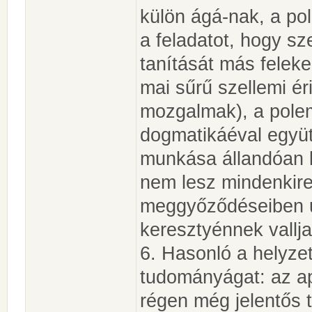
külön ágá-nak, a po
a feladatot, hogy s
tanítását más feleke
mai sűrű szellemi ér
mozgalmak), a polem
dogmatikáéval együtt
munkása állandóan k
nem lesz mindenkir
meggyőződéseiben u
keresztyénnek vallja
6. Hasonló a helyzet
tudományágat: az apo
régen még jelentős t