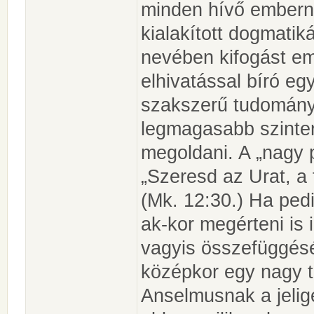
minden hívő embern
kialakított dogmatiká
nevében kifogást eme
elhivatással bíró egy
szakszerű tudományo
legmagasabb szinten
megoldani. A „nagy p
„Szeresd az Urat, a t
(Mk. 12:30.) Ha ped
ak-kor megérteni is 
vagyis összefüggésé
középkor egy nagy t
Anselmusnak a jeli