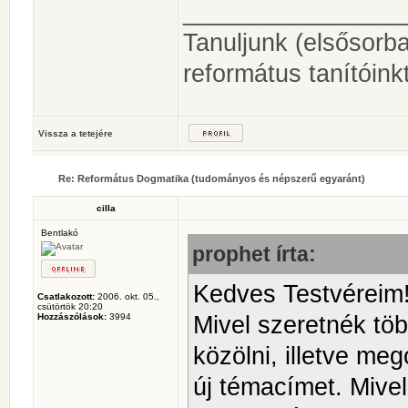
________________
Tanuljunk (elsősorb
református tanítóinkt
Vissza a tetejére
Re: Református Dogmatika (tudományos és népszerű egyaránt)
cilla
Bentlakó
prophet írta:
Kedves Testvéreim
Csatlakozott:
2006. okt. 05.,
csütörtök 20:20
Mivel szeretnék töb
Hozzászólások:
3994
közölni, illetve me
új témacímet. Mive