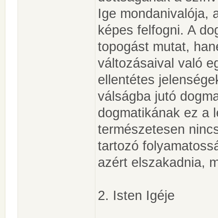
Ige mondanivalója,
képes felfogni. A d
topogást mutat, ha
változásaival való e
ellentétes jelenség
válságba jutó dogma
dogmatikának ez a 
természetesen nincs
tartozó folyamatossá
azért elszakadnia, me
2. Isten Igéje