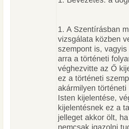
1. A Szentírásban me
vizsgálata közben ve
szempont is, vagyis
arra a történeti fol
véghezvitte az Ő kij
ez a történeti szemp
akármilyen történet
Isten kijelentése, 
kijelentésnek ez a 
jelleget akkor ölt,
nemcsak igazolni tu