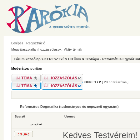
Belépés
Regisztráció
Megválaszolatlan hozzászólások
|
Aktív témák
Fórum kezdőlap
»
KERESZTYÉN HITÜNK
»
Teológia - Református Egyházunk
Moderátor:
puritan
Oldal:
1
/
2
[ 23 hozzászólás ]
Református Dogmatika (tudományos és népszerű egyaránt)
Szerző
Üzenet
prophet
Kedves Testvéreim!