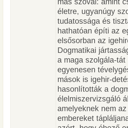
más szóval: amint c
életre, ugyanúgy szo
tudatossága és tiszt
hathatóan építi az e
elsősorban az igehi
Dogmatikai jártassá
a maga szolgála-tát
egyenesen tévelygés
mások is igehir-deté
hasonlították a dog
élelmiszervizsgáló 
amelyeknek nem az 
embereket tápláljan
azért, hogy éhező 