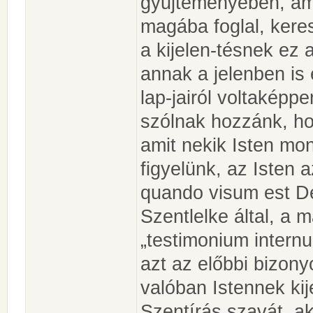
gyűjteményében, am
magába foglal, kere
a kijelen-tésnek ez a
annak a jelenben is 
lap-jairól voltaképp
szólnak hozzánk, ho
amit nekik Isten mo
figyelünk, az Isten a
quando visum est D
Szentlelke által, a 
„testimonium internu
azt az előbbi bizony
valóban Istennek kij
Szentírás szavát, a