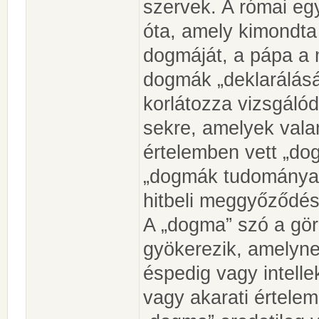
szervek. A római eg
óta, amely kimondta a
dogmáját, a pápa a 
dogmák „deklarálás
korlátozza vizsgáló
sekre, amelyek val
értelemben vett „do
„dogmák tudománya”,
hitbeli meggyőződé
A „dogma” szó a gör
gyökerezik, amelynek
éspedig vagy intelle
vagy akarati értelem