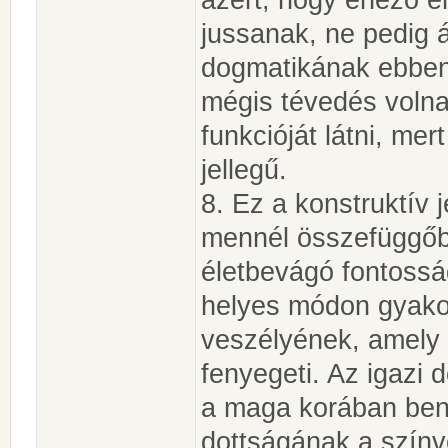
jussanak, ne pedig 
dogmatikának ebben 
mégis tévedés volna
funkcióját látni, mer
jellegű.
8. Ez a konstruktív 
mennél összefüggőbb
életbevágó fontoss
helyes módon gyako
veszélyének, amely 
fenyegeti. Az igazi 
a maga korában benn
dottságának a színvo