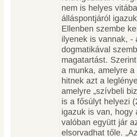
nem is helyes vitába
álláspontjáról igazu
Ellenben szembe kell
ilyenek is vannak, - 
dogmatikával szembe
magatartást. Szerint
a munka, amelyre a d
hitnek azt a leglén
amelyre „szívbeli b
is a fősúlyt helyezi
igazuk is van, hogy 
valóban együtt jár a
elsorvadhat tőle. „Az