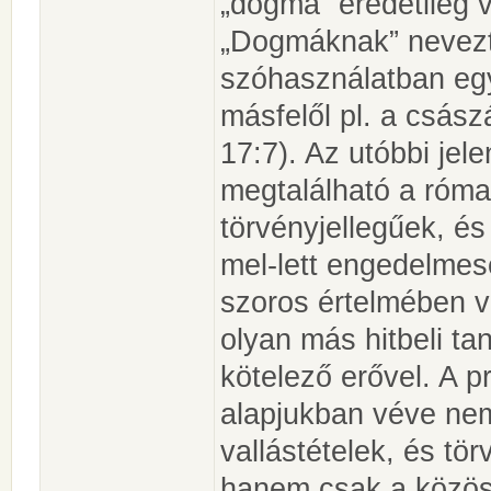
„dogma” eredetileg 
„Dogmáknak” nevezt
szóhasználatban egyfe
másfelől pl. a császá
17:7). Az utóbbi jele
megtalálható a róma
törvényjellegűek, é
mel-lett engedelmese
szoros értelmében v
olyan más hitbeli ta
kötelező erővel. A 
alapjukban véve ne
vallástételek, és t
hanem csak a közös