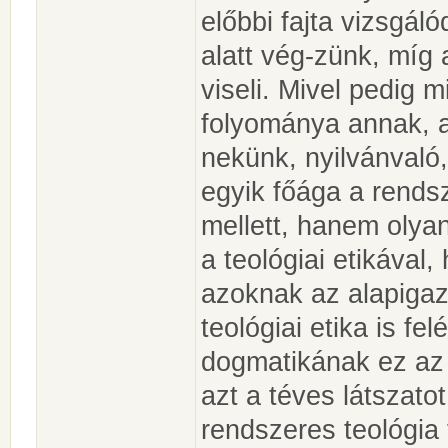
előbbi fajta vizsgál
alatt vég-zünk, míg 
viseli. Mivel pedig m
folyománya annak, a
nekünk, nyilvánvaló
egyik főága a rendsz
mellett, hanem olyan
a teológiai etikával,
azoknak az alapiga
teológiai etika is fe
dogmatikának ez az
azt a téves látszatot
rendszeres teológia 