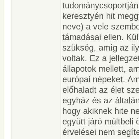
tudománycsoportjána
keresztyén hit megg
neve) a vele szembe
támadásai ellen. Kü
szükség, amíg az i
voltak. Ez a jellegz
állapotok mellett, a
európai népeket. Am
előhaladt az élet sz
egyház és az általán
hogy akiknek hite 
együtt járó múltbeli
érvelései nem segíte