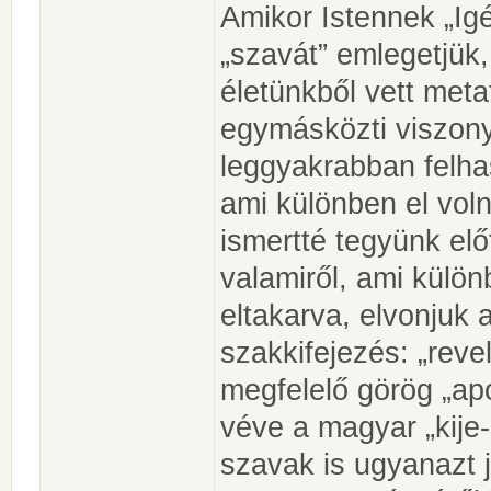
Amikor Istennek „Igé
„szavát” emlegetjük
életünkből vett meta
egymásközti viszony
leggyakrabban felha
ami különben el voln
ismertté tegyünk előt
valamiről, ami külön
eltakarva, elvonjuk a
szakkifejezés: „reve
megfelelő görög „ap
véve a magyar „kije-
szavak is ugyanazt j