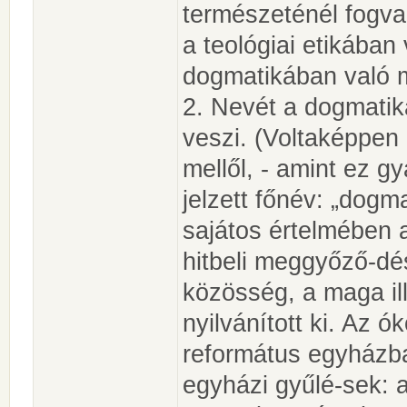
természeténél fogv
a teológiai etikában 
dogmatikában való 
2. Nevét a dogmati
veszi. (Voltaképpen 
mellől, - amint ez g
jelzett főnév: „dogma
sajátos értelmében 
hitbeli meggyőző-dés
közösség, a maga ill
nyilvánított ki. Az 
református egyházba
egyházi gyűlé-sek: a