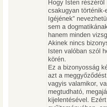
Hogy Isten részéről
csakugyan történik-e
Igéjének” nevezhetü
sem a dogmatikának,
hanem minden vizsgál
Akinek nincs bizony
Isten valóban szól h
körén.
Ez a bizonyosság két
azt a meggyőződést,
vagyis valamikor, va
megtudható, megajá
kijelentésével. Ezért