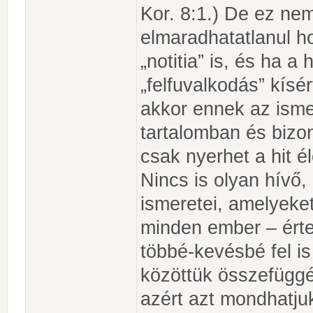
Kor. 8:1.) De ez nem
elmaradhatatlanul h
„notitia” is, és ha a
„felfuvalkodás” kísé
akkor ennek az isme
tartalomban és bizo
csak nyerhet a hit él
Nincs is olyan hívő,
ismeretei, amelyeke
minden ember – értel
többé-kevésbé fel i
közöttük összefüggé
azért azt mondhatju