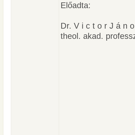
Előadta:
Dr. V i c t o r J á n o
theol. akad. profess