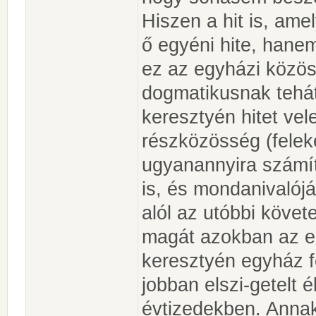
Hiszen a hit is, ame
ő egyéni hite, hane
ez az egyházi közös
dogmatikusnak tehát
keresztyén hitet vel
részközösség (felek
ugyanannyira számít
is, és mondanivalójá
alól az utóbbi követ
magát azokban az e
keresztyén egyház f
jobban elszi-getelt é
évtizedekben. Annak