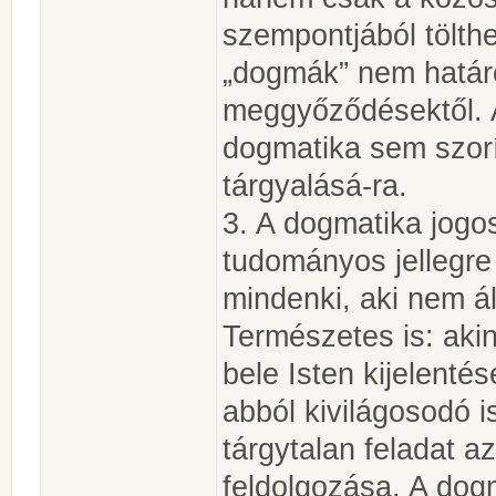
szempontjából tölthe
„dogmák” nem határo
meggyőződésektől. 
dogmatika sem szorí
tárgyalásá-ra.
3. A dogmatika jogos
tudományos jellegre
mindenki, aki nem ál
Természetes is: aki
bele Isten kijelentése
abból kivilágosodó 
tárgytalan feladat a
feldolgozása. A dogma