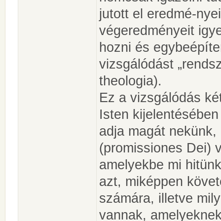
jutott el eredmé-nye
végeredményeit igy
hozni és egybeépíte
vizsgálódást „rends
theologia).
Ez a vizsgálódás két
Isten kijelentésében
adja magát nekünk, i
(promissiones Dei) 
amelyekbe mi hitünke
azt, miképpen követ
számára, illetve mil
vannak, amelyeknek