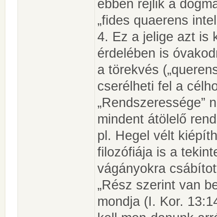
ebben rejlik a dogm
„fides quaerens inte
4. Ez a jelige azt is
érdelében is óvakodn
a törekvés („queren
cserélheti fel a cél
„Rendszeressége” ne
mindent átölelő rends
pl. Hegel vélt kiépít
filozófiája is a tek
vágányokra csábítot
„Rész szerint van b
mondja (I. Kor. 13:1