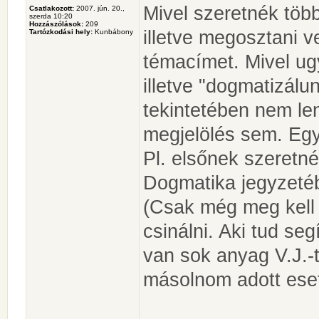
Mivel szeretnék több
Csatlakozott:
2007. jún. 20.,
szerda 10:20
Hozzászólások:
209
illetve megosztani v
Tartózkodási hely:
Kunbábony
témacímet. Mivel ug
illetve "dogmatizálu
tekintetében nem le
megjelölés sem. Egy
Pl. elsőnek szeretn
Dogmatika jegyzetéb
(Csak még meg kell 
csinálni. Aki tud se
van sok anyag V.J.-t
másolnom adott eset