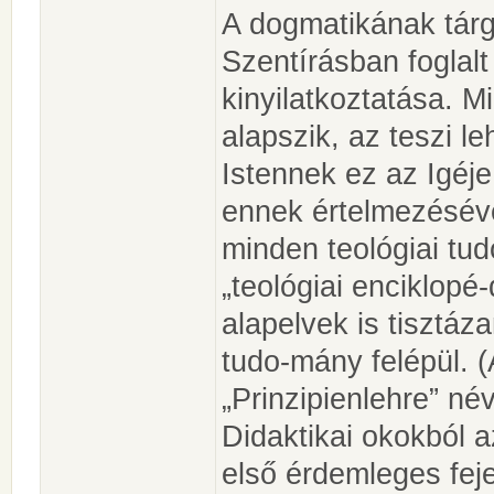
A dogmatikának tárg
Szentírásban foglalt 
kinyilatkoztatása. 
alapszik, az teszi 
Istennek ez az Igéje
ennek értelmezéséve
minden teológiai tu
„teológiai enciklopé
alapelvek is tisztá
tudo-mány felépül. (
„Prinzipienlehre” név
Didaktikai okokból 
első érdemleges feje