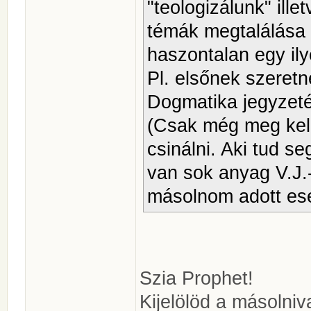
"teologizálunk" ille
témák megtalálása 
haszontalan egy il
Pl. elsőnek szeret
Dogmatika jegyzeté
(Csak még meg kell
csinálni. Aki tud s
van sok anyag V.J.-
másolnom adott ese
Szia Prophet!
Kijelölöd a másolniv