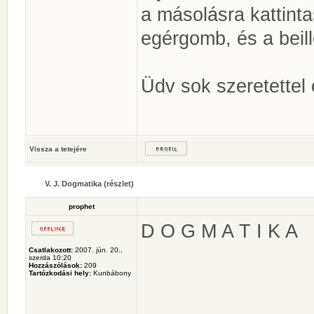
a másolásra kattintas
egérgomb, és a beill
Üdv sok szeretettel 
Vissza a tetejére
V. J. Dogmatika (részlet)
prophet
D O G M A T I K A
Csatlakozott:
2007. jún. 20.,
szerda 10:20
Hozzászólások:
209
Tartózkodási hely:
Kunbábony