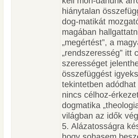
kell mon-danunk arr
hiánytalan összefü
dog-matikát mozgató 
magában hallgattatni
„megértést”, a magy
„rendszeresség” itt 
szerességet jelenthe
összefüggést igyeksz
tekintetben adódhat
nincs célhoz-érkezet
dogmatika „theologi
világban az idők vég
5. Alázatosságra ké
hogy sohasem beszé