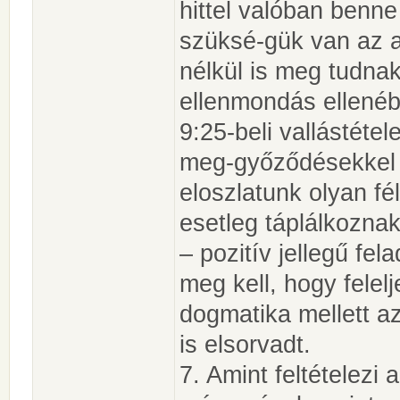
hittel valóban benn
szüksé-gük van az a
nélkül is meg tudnak
ellenmondás ellenéb
9:25-beli vallástéte
meg-győződésekkel v
eloszlatunk olyan fé
esetleg táplálkozna
– pozitív jellegű fe
meg kell, hogy felelj
dogmatika mellett a
is elsorvadt.
7. Amint feltételezi 