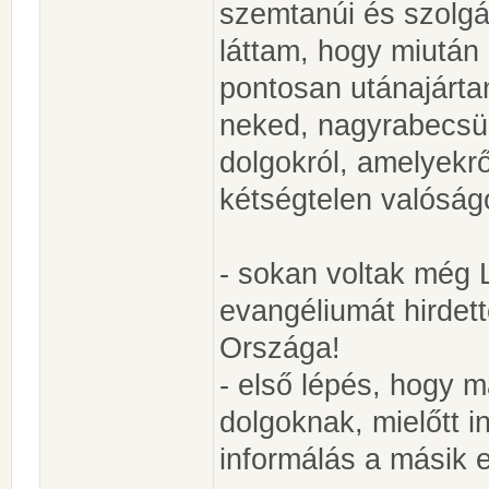
szemtanúi és szolgá
láttam, hogy miután
pontosan utánajárta
neked, nagyrabecsült
dolgokról, amelyekrő
kétségtelen valóság
- sokan voltak még L
evangéliumát hirdet
Országa!
- első lépés, hogy 
dolgoknak, mielőtt i
informálás a másik 