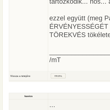
tartózkodik... nos..
ezzel együtt (meg Pál
ÉRVÉNYESSÉGÉT fent
TÖREKVÉS tökélete
________________
/mT
Vissza a tetejére
kavics
...