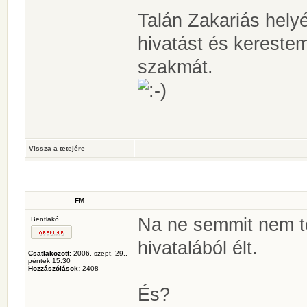
Talán Zakariás hely
hivatást és kerest
szakmát.
Vissza a tetejére
FM
Na ne semmit nem te
Bentlakó
hivatalából élt.
Csatlakozott:
2006. szept. 29.,
péntek 15:30
Hozzászólások:
2408
És?