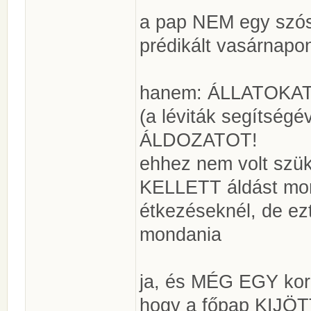
a pap NEM egy szós
prédikált vasárnapon
hanem: ÁLLATOKAT 
(a léviták segítsé
ÁLDOZATOT!
ehhez nem volt szük
KELLETT áldást mon
étkezéseknél, de ezt
mondania
ja, és MÉG EGY kor
hogy a főpap KIJÖT