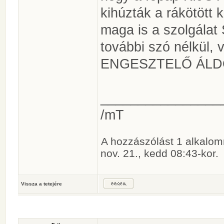
kihúzták a rákötött k
maga is a szolgála
további szó nélkül,
ENGESZTELŐ ÁL
________________
/mT
A hozzászólást 1 alkalom
nov. 21., kedd 08:43-kor.
Vissza a tetejére