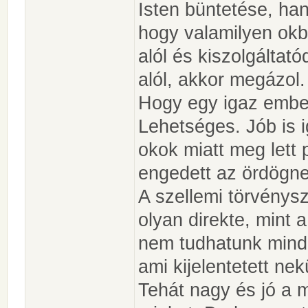
Isten büntetése, ha
hogy valamilyen okb
alól és kiszolgáltat
alól, akkor megázol.
Hogy egy igaz ember
Lehetséges. Jób is ig
okok miatt meg lett 
engedett az ördögne
A szellemi törvény
olyan direkte, mint 
nem tudhatunk minde
ami kijelentetett nek
Tehát nagy és jó a 