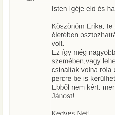
Isten Igéje élő és ha
Köszönöm Erika, te a
életében osztozhattá
volt.
Ez így még nagyobb
szemében,vagy lehet
csináltak volna ról
percre be is kerülhe
Ebből nem kért, mer
Jánost!
Kedves Net!