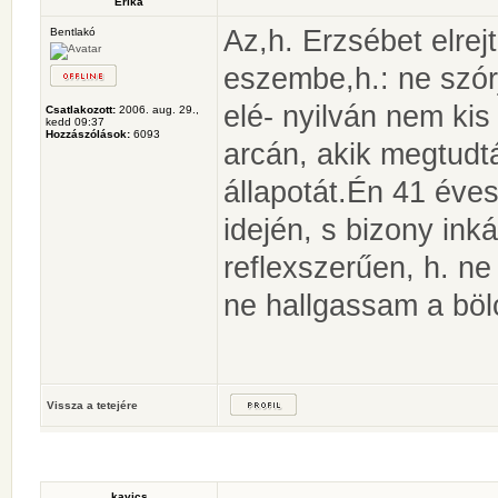
Erika
Az,h. Erzsébet elrejt
Bentlakó
eszembe,h.: ne szór
elé- nyilván nem ki
Csatlakozott:
2006. aug. 29.,
kedd 09:37
Hozzászólások:
6093
arcán, akik megtudt
állapotát.Én 41 éve
idején, s bizony in
reflexszerűen, h. n
ne hallgassam a bölc
Vissza a tetejére
kavics