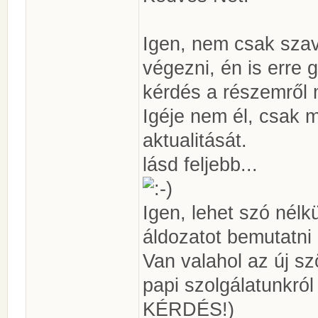
Igen, nem csak szava
végezni, én is erre 
kérdés a részemről 
Igéje nem él, csak me
aktualitását.
lásd feljebb...
Igen, lehet szó nélk
áldozatot bemutatni 
Van valahol az új s
papi szolgálatunkr
KÉRDÉS!)