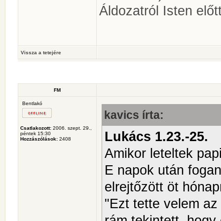
Áldozatról Isten előt
Vissza a tetejére
FM
Bentlakó
kavics írta:
Csatlakozott:
2006. szept. 29.,
Lukács 1.23.-25.
péntek 15:30
Hozzászólások:
2408
Amikor leteltek pap
E napok után fogan
elrejtőzött öt hónap
"Ezt tette velem a
rám tekintett, hog