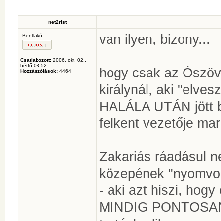
net2rist
van ilyen, bizony...
Bentlakó
Csatlakozott:
2006. okt. 02.,
hétfő 08:52
hogy csak az Ószö
Hozzászólások:
4464
királynál, aki "elves
HALÁLA UTÁN jött b
felkent vezetője mar
Zakariás ráadásul n
közepének "nyomvona
- aki azt hiszi, hog
MINDIG PONTOSAN