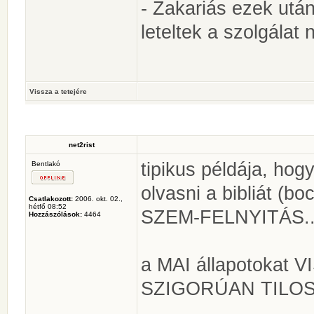
- Zakariás ezek utá
leteltek a szolgálat n
Vissza a tetejére
net2rist
tipikus példája, h
Bentlakó
olvasni a bibliát (bo
Csatlakozott:
2006. okt. 02.,
hétfő 08:52
SZEM-FELNYITÁS... a
Hozzászólások:
4464
a MAI állapotokat V
SZIGORÚAN TILOS