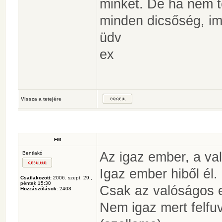
minket. De ha nem t
minden dicsőség, imá
üdv
ex
Vissza a tetejére
FM
Az igaz ember, a val
Bentlakó
Igaz ember hiből él.
Csatlakozott:
2006. szept. 29.,
péntek 15:30
Csak az valóságos em
Hozzászólások:
2408
Nem igaz mert felfu