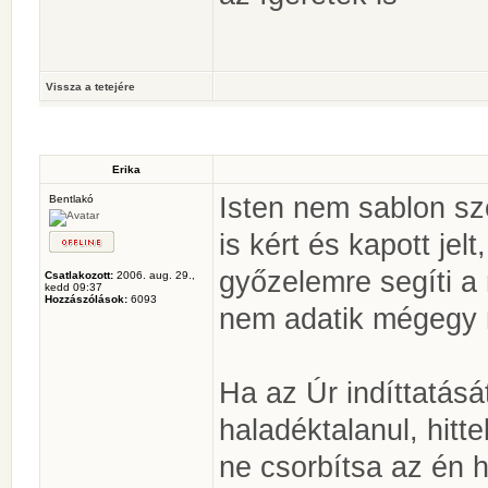
Vissza a tetejére
Erika
Isten nem sablon sz
Bentlakó
is kért és kapott jel
győzelemre segíti a 
Csatlakozott:
2006. aug. 29.,
kedd 09:37
Hozzászólások:
6093
nem adatik mégegy 
Ha az Úr indíttatás
haladéktalanul, hit
ne csorbítsa az én 