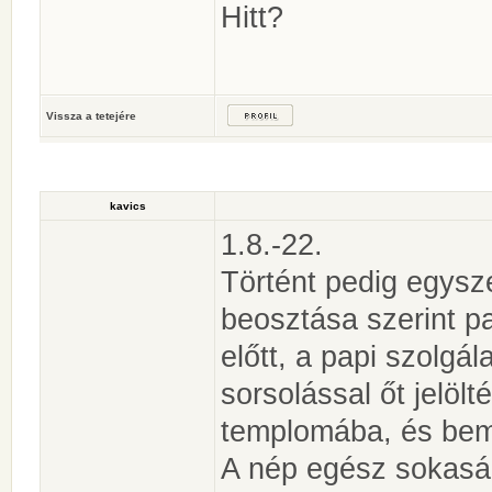
Hitt?
Vissza a tetejére
kavics
1.8.-22.
Történt pedig egysz
beosztása szerint pa
előtt, a papi szolgál
sorsolással őt jelöl
templomába, és bemu
A nép egész sokaság