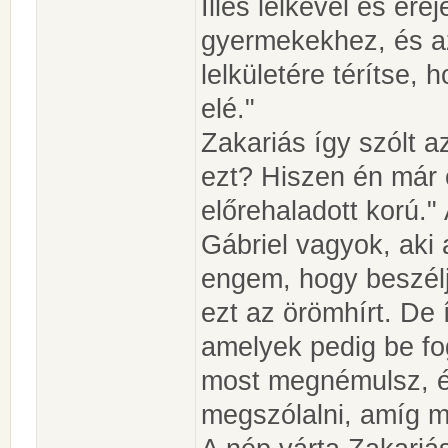
Illés lelkével és ere
gyermekekhez, és a
lelkületére térítse, 
elé."
Zakariás így szólt 
ezt? Hiszen én már 
előrehaladott korú."
Gábriel vagyok, aki a
engem, hogy beszél
ezt az örömhírt. De 
amelyek pedig be fo
most megnémulsz, é
megszólalni, amíg 