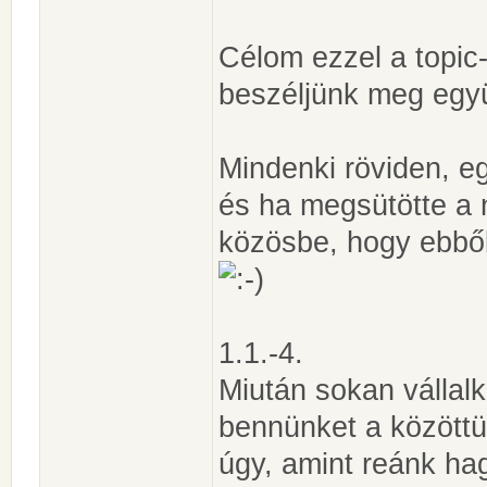
Célom ezzel a topic
beszéljünk meg együ
Mindenki röviden, eg
és ha megsütötte a n
közösbe, hogy ebből
1.1.-4.
Miután sokan vállal
bennünket a közöttü
úgy, amint reánk hag