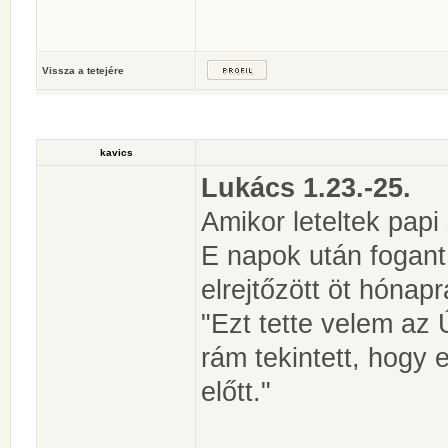
Vissza a tetejére
kavics
Lukács 1.23.-25.
Amikor leteltek papi
E napok után fogant
elrejtőzött öt hónapr
"Ezt tette velem az
rám tekintett, hogy
előtt."