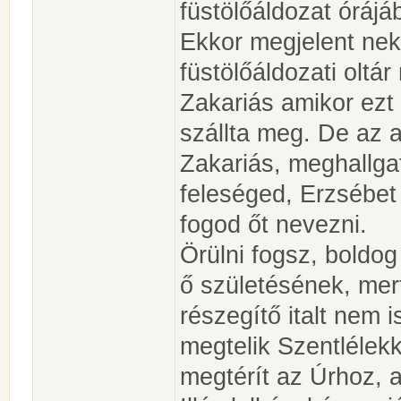
füstölőáldozat órájá
Ekkor megjelent nek
füstölőáldozati oltár 
Zakariás amikor ezt 
szállta meg. De az a
Zakariás, meghallgat
feleséged, Erzsébet
fogod őt nevezni.
Örülni fogsz, boldog
ő születésének, mert
részegítő italt nem 
megtelik Szentlélekke
megtérít az Úrhoz, a