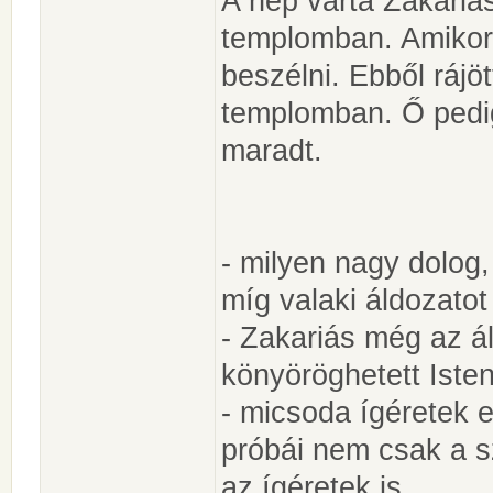
A nép várta Zakariás
templomban. Amikor 
beszélni. Ebből rájöt
templomban. Ő pedig
maradt.
- milyen nagy dolog
míg valaki áldozato
- Zakariás még az á
könyöröghetett Iste
- micsoda ígéretek e
próbái nem csak a 
az ígéretek is