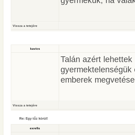
gyermekük, ha valak
Vissza a tetejére
kavics
Talán azért lehettek 
gyermektelenségük e
emberek megvetése 
Vissza a tetejére
Re: Egy tűz körül!
exrefis