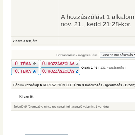
A hozzászólást 1 alkalomm
nov. 21., kedd 21:28-kor.
Vissza a tetejére
Hozzászólások megjelenítése:
Oldal:
1
/
9
[ 131 hozzászólás ]
Fórum kezdőlap
»
KERESZTYÉN ÉLETÜNK
»
Imádkozás - Igeolvasás - Bizon
Ki van itt
Jelenlévő fórumozók: nincs regisztrált felhasználó valamint 1 vendég