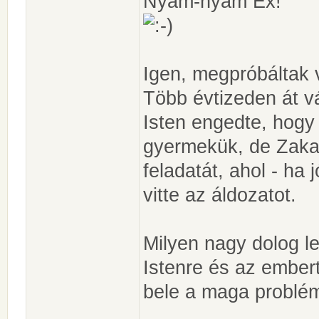
Nyam-nyam Ex!
Igen, megpróbáltak v
Több évtizeden át v
Isten engedte, hogy
gyermekük, de Zakar
feladatát, ahol - ha 
vitte az áldozatot.
Milyen nagy dolog leh
Istenre és az embert
bele a maga problé