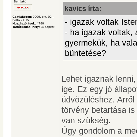
Bentlakó
kavics írta:
Csatlakozott:
2006. okt. 02.,
- igazak voltak Isten
hétfő 21:15
Hozzászólások:
4790
Tartózkodási hely:
Budapest
- ha igazak voltak,
gyermekük, ha vala
büntetése?
Lehet igaznak lenni,
ige. Ez egy jó állapo
üdvözüléshez. Arről
törvény betartása i
van szükség.
Úgy gondolom a me