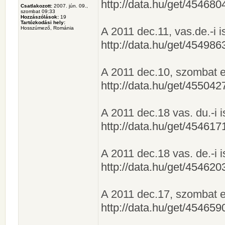
http://data.hu/get/4546
Csatlakozott:
2007. jún. 09.,
szombat 09:33
Hozzászólások:
19
Tartózkodási hely:
Hosszúmező, Románia
A 2011 dec.11, vas.de.-i is
http://data.hu/get/4549
A 2011 dec.10, szombat esti
http://data.hu/get/4550
A 2011 dec.18 vas. du.-i is
http://data.hu/get/4546
A 2011 dec.18 vas. de.-i is
http://data.hu/get/4546
A 2011 dec.17, szombat est
http://data.hu/get/4546