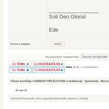
_________________
Soli Deo Gloria!
Ede
Vissza a tetejére
Hozzászólások megjelenítése:
Oldal:
1
/
1
[ 1 hozzászólás ]
Fórum kezdőlap
»
KERESZTYÉN ÉLETÜNK
»
Imádkozás - Igeolvasás - Bizon
Ki van itt
Jelenlévő fórumozók: nincs regisztrált felhasználó valamint 1 vendég