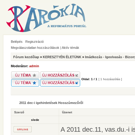
Belépés
Regisztráció
Megválaszolatlan hozzászólások
|
Aktív témák
Fórum kezdőlap
»
KERESZTYÉN ÉLETÜNK
»
Imádkozás - Igeolvasás - Bizon
Moderátor:
admin
Oldal:
1
/
1
[ 1 hozzászólás ]
2011 dec-i igehirdetések Hosszúmezőről
Szerző
Üzenet
slede
A 2011 dec.11, vas.du.-i is