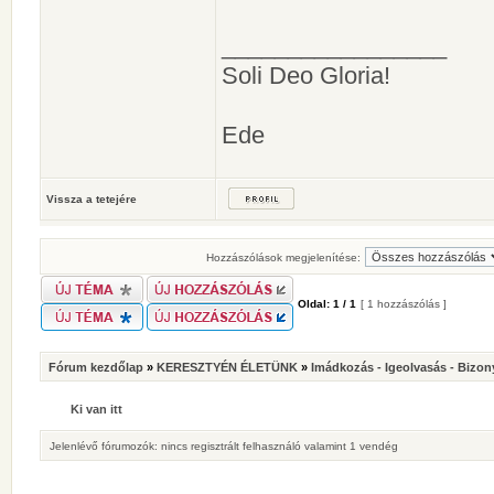
_________________
Soli Deo Gloria!
Ede
Vissza a tetejére
Hozzászólások megjelenítése:
Oldal:
1
/
1
[ 1 hozzászólás ]
Fórum kezdőlap
»
KERESZTYÉN ÉLETÜNK
»
Imádkozás - Igeolvasás - Bizon
Ki van itt
Jelenlévő fórumozók: nincs regisztrált felhasználó valamint 1 vendég