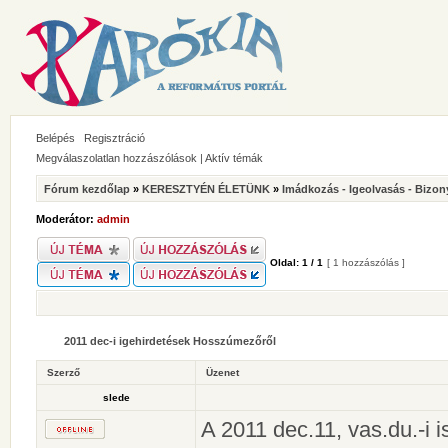
Belépés
Regisztráció
Megválaszolatlan hozzászólások
|
Aktív témák
Fórum kezdőlap
»
KERESZTYÉN ÉLETÜNK
»
Imádkozás - Igeolvasás - Bizon
Moderátor:
admin
Oldal:
1
/
1
[ 1 hozzászólás ]
2011 dec-i igehirdetések Hosszúmezőről
Szerző
Üzenet
slede
A 2011 dec.11, vas.du.-i is