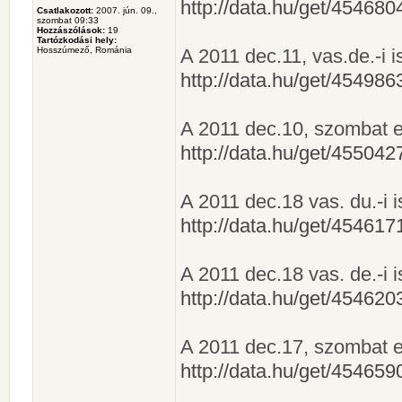
http://data.hu/get/4546
Csatlakozott:
2007. jún. 09.,
szombat 09:33
Hozzászólások:
19
Tartózkodási hely:
Hosszúmező, Románia
A 2011 dec.11, vas.de.-i is
http://data.hu/get/4549
A 2011 dec.10, szombat esti
http://data.hu/get/4550
A 2011 dec.18 vas. du.-i is
http://data.hu/get/4546
A 2011 dec.18 vas. de.-i is
http://data.hu/get/4546
A 2011 dec.17, szombat est
http://data.hu/get/4546