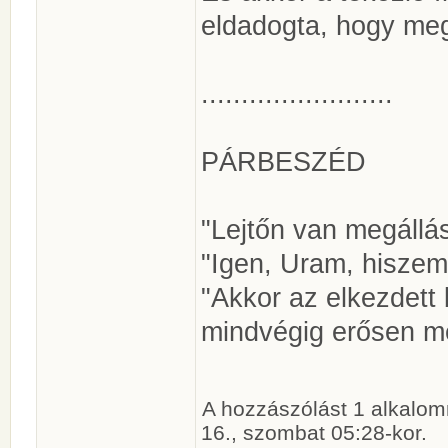
eldadogta, hogy meg
........................
PÁRBESZÉD
"Lejtőn van megállá
"Igen, Uram, hiszem,
"Akkor az elkezdett
mindvégig erősen me
A hozzászólást 1 alkalom
16., szombat 05:28-kor.