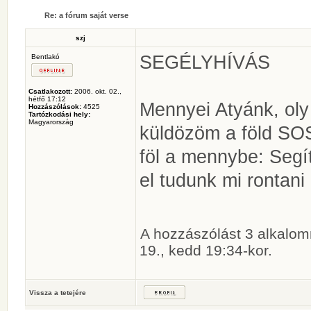
Re: a fórum saját verse
szj
SEGÉLYHÍVÁS
Bentlakó
Csatlakozott:
2006. okt. 02.,
hétfő 17:12
Mennyei Atyánk, oly
Hozzászólások:
4525
Tartózkodási hely:
Magyarország
küldözöm a föld SOS
föl a mennybe: Segít
el tudunk mi rontani
A hozzászólást 3 alkalom
19., kedd 19:34-kor.
Vissza a tetejére