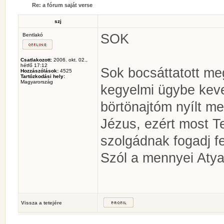
Re: a fórum saját verse
szj
SOK
Bentlakó
Csatlakozott:
2006. okt. 02.,
hétfő 17:12
Sok bocsáttatott m
Hozzászólások:
4525
Tartózkodási hely:
Magyarország
kegyelmi ügybe kev
börtönajtóm nyílt m
Jézus, ezért most T
szolgádnak fogadj f
Szól a mennyei Atya
Vissza a tetejére