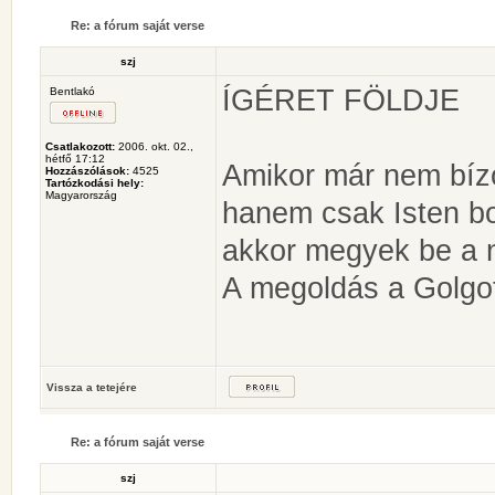
Re: a fórum saját verse
szj
ÍGÉRET FÖLDJE
Bentlakó
Csatlakozott:
2006. okt. 02.,
hétfő 17:12
Amikor már nem bí
Hozzászólások:
4525
Tartózkodási hely:
Magyarország
hanem csak Isten b
akkor megyek be a 
A megoldás a Golgo
Vissza a tetejére
Re: a fórum saját verse
szj