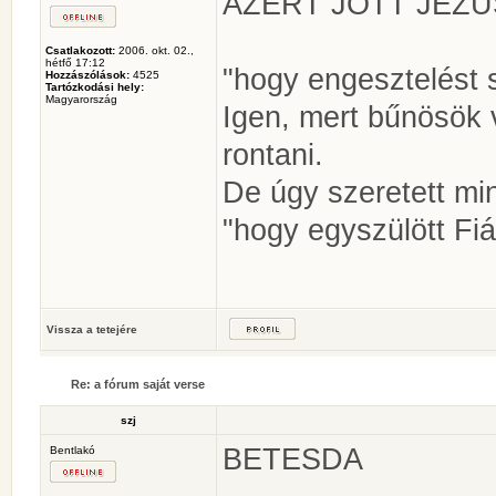
AZÉRT JÖTT JÉZU
Csatlakozott:
2006. okt. 02.,
hétfő 17:12
"hogy engesztelést 
Hozzászólások:
4525
Tartózkodási hely:
Magyarország
Igen, mert bűnösök 
rontani.
De úgy szeretett min
"hogy egyszülött Fiát
Vissza a tetejére
Re: a fórum saját verse
szj
BETESDA
Bentlakó