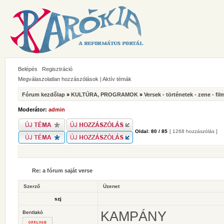
Belépés
Regisztráció
Megválaszolatlan hozzászólások
|
Aktív témák
Fórum kezdőlap
»
KULTÚRA, PROGRAMOK
»
Versek - történetek - zene - fil
Moderátor:
admin
Oldal:
80
/
85
[ 1268 hozzászólás ]
Re: a fórum saját verse
Szerző
Üzenet
szj
KAMPÁNY
Bentlakó