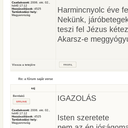
Csatlakozott:
2006. okt. 02.,
hétfő 17:12
Harmincnyolc éve f
Hozzászólások:
4525
Tartózkodási hely:
Magyarország
Nekünk, járóbetegek
teszi fel Jézus kéte
Akarsz-e meggyógyul
Vissza a tetejére
Re: a fórum saját verse
szj
IGAZOLÁS
Bentlakó
Csatlakozott:
2006. okt. 02.,
hétfő 17:12
Isten szeretete
Hozzászólások:
4525
Tartózkodási hely:
Magyarország
nem az én jóságomat