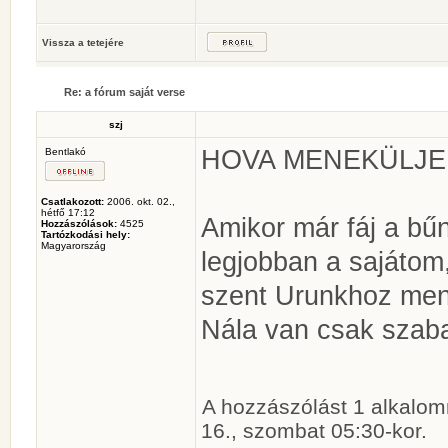
Vissza a tetejére
Re: a fórum saját verse
szj
HOVA MENEKÜLJE
Bentlakó
Csatlakozott:
2006. okt. 02.,
hétfő 17:12
Amikor már fáj a bűn
Hozzászólások:
4525
Tartózkodási hely:
Magyarország
legjobban a sajátom
szent Urunkhoz men
Nála van csak szaba
A hozzászólást 1 alkalom
16., szombat 05:30-kor.