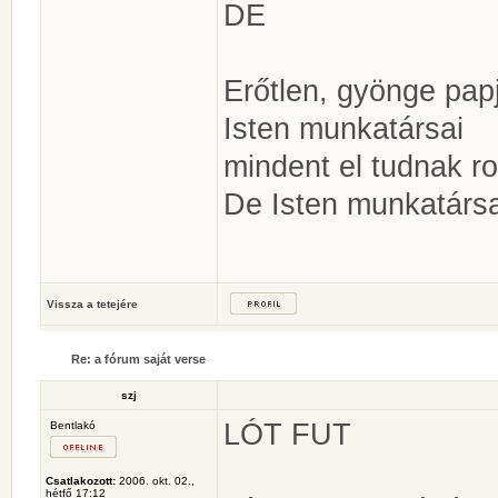
DE
Erőtlen, gyönge papj
Isten munkatársai
mindent el tudnak ro
De Isten munkatársa
Vissza a tetejére
Re: a fórum saját verse
szj
LÓT FUT
Bentlakó
Csatlakozott:
2006. okt. 02.,
hétfő 17:12