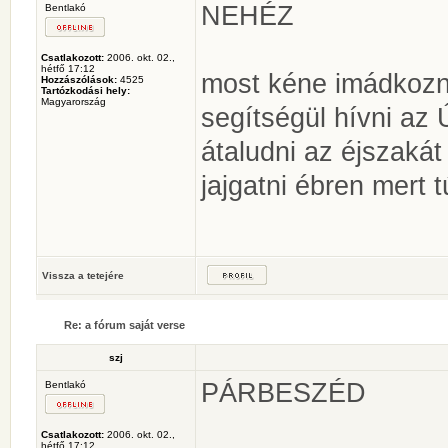
NEHÉZ
Bentlakó
Csatlakozott:
2006. okt. 02.,
hétfő 17:12
most kéne imádkozn
Hozzászólások:
4525
Tartózkodási hely:
Magyarország
segítségül hívni az 
átaludni az éjszakát
jajgatni ébren mert 
Vissza a tetejére
Re: a fórum saját verse
szj
PÁRBESZÉD
Bentlakó
Csatlakozott:
2006. okt. 02.,
hétfő 17:12