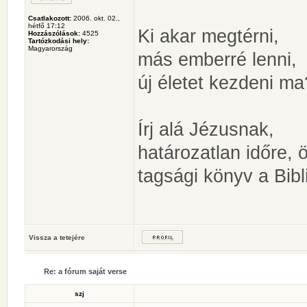
Csatlakozott:
2006. okt. 02.,
hétfő 17:12
Ki akar megtérni,
Hozzászólások:
4525
Tartózkodási hely:
Magyarország
más emberré lenni,
új életet kezdeni ma
Írj alá Jézusnak,
határozatlan időre, ö
tagsági könyv a Bibl
Vissza a tetejére
Re: a fórum saját verse
szj