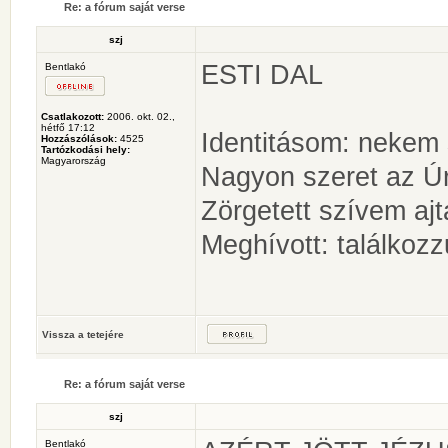
Re: a fórum saját verse
szj
ESTI DAL
Bentlakó
Csatlakozott:
2006. okt. 02.,
hétfő 17:12
Identitásom: nekem 
Hozzászólások:
4525
Tartózkodási hely:
Magyarország
Nagyon szeret az Úr
Zörgetett szívem ajt
Meghívott: találkozz
Vissza a tetejére
Re: a fórum saját verse
szj
Bentlakó