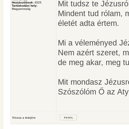
Mit tudsz te Jézusró
Hozzászólások:
4525
Tartózkodási hely:
Magyarország
Mindent tud rólam, 
életét adta értem.
Mi a véleményed Jé
Nem azért szeret, mi
de meg akar, meg tud
Mit mondasz Jézusr
Szószólóm Ő az Aty
Vissza a tetejére