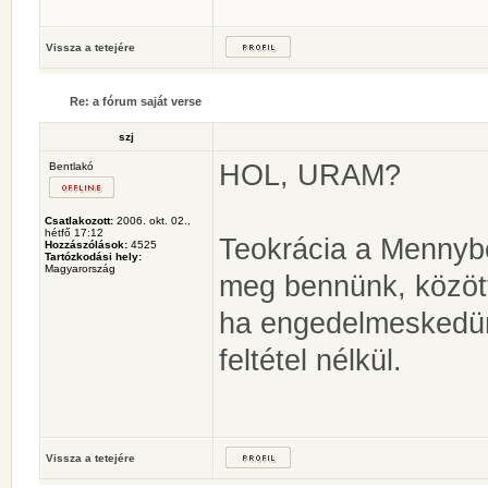
Vissza a tetejére
Re: a fórum saját verse
szj
HOL, URAM?
Bentlakó
Csatlakozott:
2006. okt. 02.,
hétfő 17:12
Teokrácia a Mennyb
Hozzászólások:
4525
Tartózkodási hely:
Magyarország
meg bennünk, közöt
ha engedelmeskedü
feltétel nélkül.
Vissza a tetejére