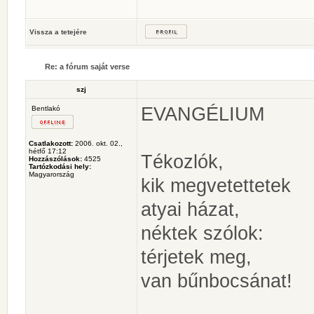
Vissza a tetejére
Re: a fórum saját verse
szj
EVANGÉLIUM
Bentlakó
Csatlakozott:
2006. okt. 02.,
hétfő 17:12
Tékozlók,
Hozzászólások:
4525
Tartózkodási hely:
Magyarország
kik megvetettetek
atyai házat,
néktek szólok:
térjetek meg,
van bűnbocsánat!