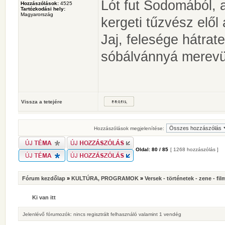
Lót fut Sodomából, 
Hozzászólások:
4525
Tartózkodási hely:
Magyarország
kergeti tűzvész elől
Jaj, felesége hátrate
sóbálvánnyá merevül
Vissza a tetejére
Hozzászólások megjelenítése:
Oldal:
80
/
85
[ 1268 hozzászólás ]
Fórum kezdőlap
»
KULTÚRA, PROGRAMOK
»
Versek - történetek - zene - fil
Ki van itt
Jelenlévő fórumozók: nincs regisztrált felhasználó valamint 1 vendég