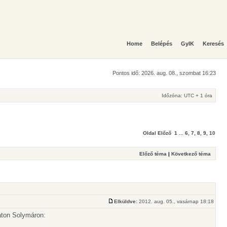
Home
Belépés
GyIK
Keresés
Pontos idő: 2026. aug. 08., szombat 16:23
Időzóna: UTC + 1 óra
Oldal
Előző
1
...
6
,
7
,
8
,
9
,
10
Előző téma
|
Következő téma
Elküldve:
2012. aug. 05., vasárnap 18:18
aton Solymáron: