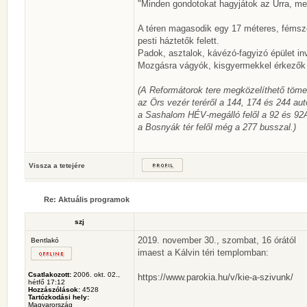
"Minden gondotokat hagyjátok az Úrra, mert
A téren magasodik egy 17 méteres, fémsze
pesti háztetők felett.
Padok, asztalok, kávézó-fagyizó épület inv
Mozgásra vágyók, kisgyermekkel érkezők f
(A Reformátorok tere megközelíthető töm
az Örs vezér teréről a 144, 174 és 244 au
a Sashalom HÉV-megálló felől a 92 és 92
a Bosnyák tér felől még a 277 busszal.)
Vissza a tetejére
Re: Aktuális programok
szj
2019. november 30., szombat, 16 órától
Bentlakó
imaest a Kálvin téri templomban:
Csatlakozott:
2006. okt. 02.,
https://www.parokia.hu/v/kie-a-szivunk/
hétfő 17:12
Hozzászólások:
4528
Tartózkodási hely:
Magyarország