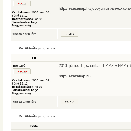
http://ezazanap.hu/jovo-juniusban-ez-az-a
Csatlakozott:
2006. okt. 02.,
hétfő 17:12
Hozzászólások:
4528
Tartózkodási hely:
Magyarország
Vissza a tetejére
Re: Aktuális programok
szj
2013. június 1., szombat: EZ AZ A NAP (B
Bentlakó
http://ezazanap.hu/
Csatlakozott:
2006. okt. 02.,
hétfő 17:12
Hozzászólások:
4528
Tartózkodási hely:
Magyarország
Vissza a tetejére
Re: Aktuális programok
rosta