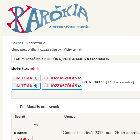
Belépés
Regisztráció
Megválaszolatlan hozzászólások
|
Aktív témák
Fórum kezdőlap
»
KULTÚRA, PROGRAMOK
»
ProgramOK
Moderátor:
admin
Oldal:
10
/
10
[ 148 hozzászólás ]
Re: Aktuális programok
Szerző
Üzenet
szj
Gospel Fesztivál 2012. aug. 25-én szomb
Bentlakó