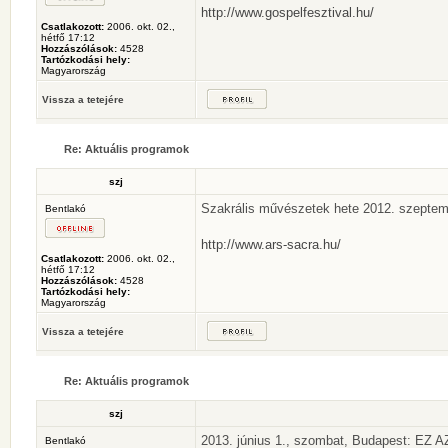
http://www.gospelfesztival.hu/
Csatlakozott:
2006. okt. 02.,
hétfő 17:12
Hozzászólások:
4528
Tartózkodási hely:
Magyarország
Vissza a tetejére
Re: Aktuális programok
szj
Szakrális művészetek hete 2012. szeptemb
Bentlakó
http://www.ars-sacra.hu/
Csatlakozott:
2006. okt. 02.,
hétfő 17:12
Hozzászólások:
4528
Tartózkodási hely:
Magyarország
Vissza a tetejére
Re: Aktuális programok
szj
2013. június 1., szombat, Budapest: EZ 
Bentlakó