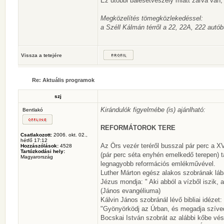
Ez utóbbi balesetveszély miatt zárva van,
Megközelítés tömegközlekedéssel:
a Széll Kálmán térről a 22, 22A, 222 aut
Vissza a tetejére
Re: Aktuális programok
szj
Kirándulók figyelmébe (is) ajánlható:
Bentlakó
REFORMÁTOROK TERE
Csatlakozott:
2006. okt. 02.,
hétfő 17:12
Az Örs vezér teréről busszal pár perc a X
Hozzászólások:
4528
Tartózkodási hely:
(pár perc séta enyhén emelkedő terepen) t
Magyarország
legnagyobb reformációs emlékművével.
Luther Márton egész alakos szobrának lábá
Jézus mondja: " Aki abból a vízből iszik, 
(János evangéliuma)
Kálvin János szobránál lévő bibliai idézet:
"Gyönyörködj az Úrban, és megadja szíved
Bocskai István szobrát az alábbi kőbe vése