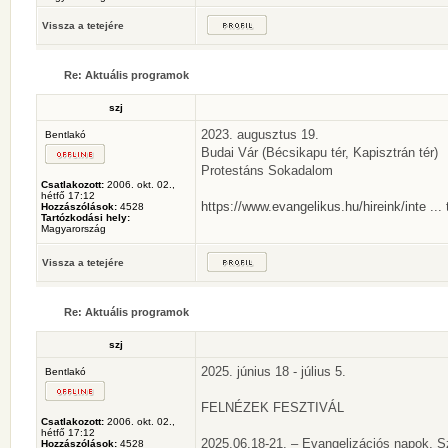
Vissza a tetejére
Re: Aktuális programok
szj
2023. augusztus 19.
Bentlakó
Budai Vár (Bécsikapu tér, Kapisztrán tér)
Protestáns Sokadalom
Csatlakozott:
2006. okt. 02.,
hétfő 17:12
https://www.evangelikus.hu/hireink/inte ...
Hozzászólások:
4528
Tartózkodási hely:
Magyarország
Vissza a tetejére
Re: Aktuális programok
szj
2025. június 18 - július 5.
Bentlakó
FELNÉZEK FESZTIVÁL
Csatlakozott:
2006. okt. 02.,
hétfő 17:12
2025.06.18-21. – Evangelizációs napok, 
Hozzászólások:
4528