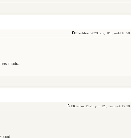
Elküldve:
2023. aug. 01., kedd 10:59
 tans-modra
Elküldve:
2025. jún. 12., csütörtök 19:19
Szeged