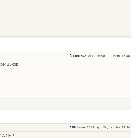
Elküldve:
2012. szept. 10., hétfő 15:46
er 15-től:
Elküldve:
2013. ápr. 20., szombat 18:24
AZ A NAP