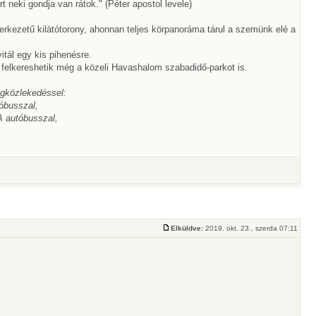
 neki gondja van rátok." (Péter apostol levele)
rkezetű kilátótorony, ahonnan teljes körpanoráma tárul a szemünk elé a
itál egy kis pihenésre.
elkereshetik még a közeli Havashalom szabadidő-parkot is.
egközlekedéssel:
tóbusszal,
A autóbusszal,
Elküldve:
2019. okt. 23., szerda 07:11