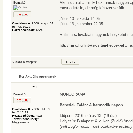
Aki hozzájut a Hír tv-hez, annak nagyon aj
Bentlakó
most adták le, de még kétszer vetítik:
július 10., szerda 14.05,
Csatlakozott:
2006. szept. 01.,
július 13., szombat 22.05
péntek 19:22
Hozzászólások:
4328
A film a szlovákiai magyarok helyzetét mu
http://mno.hu/hirtv/a-csitari-hegyek-al ... 
Vissza a tetejére
Re: Aktuális programok
szj
MONODRÁMA:
Bentlakó
Benedek Zalán: A harmadik napon
Csatlakozott:
2006. okt. 02.,
hétfő 17:12
Időpont: 2016. május 13. (19 óra)
Hozzászólások:
4528
Tartózkodási hely:
Helyszín: Budapest XIV. ker. (Zugló) Angol
Magyarország
(volt Zuglói mozi, most Szabadkeresztény