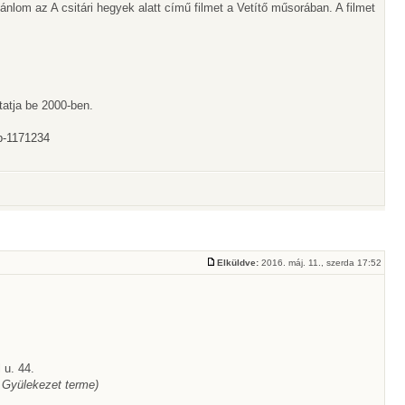
ánlom az A csitári hegyek alatt című filmet a Vetítő műsorában. A filmet
tatja be 2000-ben.
ap-1171234
Elküldve:
2016. máj. 11., szerda 17:52
 u. 44.
 Gyülekezet terme)