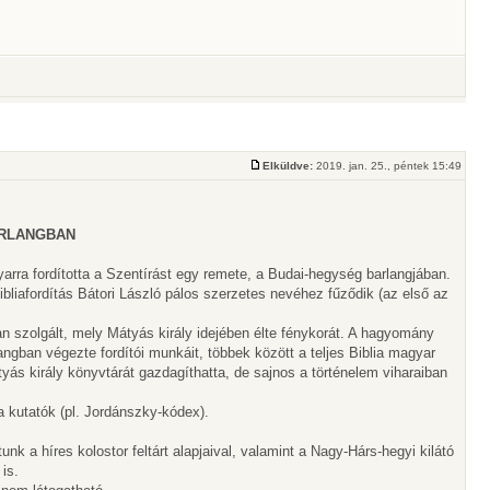
Elküldve:
2019. jan. 25., péntek 15:49
ARLANGBAN
yarra fordította a Szentírást egy remete, a Budai-hegység barlangjában.
liafordítás Bátori László pálos szerzetes nevéhez fűződik (az első az
an szolgált, mely Mátyás király idejében élte fénykorát. A hagyomány
angban végezte fordítói munkáit, többek között a teljes Biblia magyar
tyás király könyvtárát gazdagíthatta, de sajnos a történelem viharaiban
kutatók (pl. Jordánszky-kódex).
nk a híres kolostor feltárt alapjaival, valamint a Nagy-Hárs-hegyi kilátó
 is.