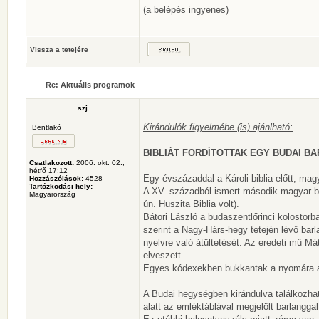
(a belépés ingyenes)
Vissza a tetejére
Re: Aktuális programok
szj
Kirándulók figyelmébe (is) ajánlható:
Bentlakó
BIBLIÁT FORDÍTOTTAK EGY BUDAI B
Csatlakozott:
2006. okt. 02.,
hétfő 17:12
Egy évszázaddal a Károli-biblia előtt, mag
Hozzászólások:
4528
Tartózkodási hely:
A XV. századból ismert második magyar bib
Magyarország
ún. Huszita Biblia volt).
Bátori László a budaszentlőrinci kolostorb
szerint a Nagy-Hárs-hegy tetején lévő barl
nyelvre való átültetését. Az eredeti mű Má
elveszett.
Egyes kódexekben bukkantak a nyomára a 
A Budai hegységben kirándulva találkozhatu
alatt az emléktáblával megjelölt barlanggal