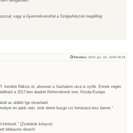
 nem látogatható.
óbusszal, vagy a Gyermekvasúttal a Szépjuhászné megállóig.
Elküldve:
2019. jan. 28., hétfő 09:28
VI. kerületi Rákosi út, ahonnan a Sashalom utca is nyílik. Ennek végén
alálható a 2017-ben átadott Reformátorok tere, Közép-Európa
nál az alábbi Ige olvasható:
amelyet én adok neki, örök életre buzgó víz forrásává lesz benne."
 kéréseit." (Zsoltárok könyve)
tt bibliavers ékesíti: