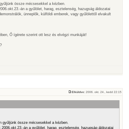
 gyűljünk össze mécsesekkel a kézben.
06.okt.23.-án a gyűlölet, harag, esztelenség, hazugság áldozatai
emonstrálók, ünneplők, külföldi emberek, vagy gyűlölettől elvakult
n, Ő ígérete szerint ott lesz és elvégzi munkáját!
?
Elküldve:
2006. okt. 24., kedd 22:15
en gyűljünk össze mécsesekkel a kézben.
2006.okt.23.-án a gyűlölet, harag, esztelenség, hazugság áldozatai