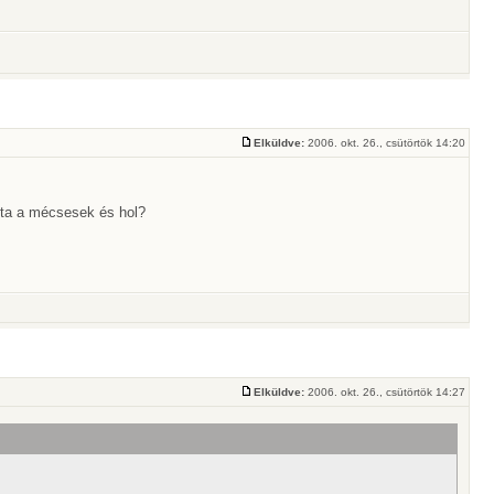
Elküldve:
2006. okt. 26., csütörtök 14:20
tta a mécsesek és hol?
Elküldve:
2006. okt. 26., csütörtök 14:27