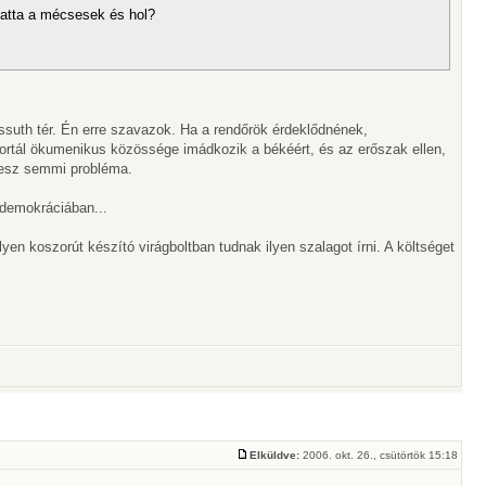
latta a mécsesek és hol?
ssuth tér. Én erre szavazok. Ha a rendőrök érdeklődnének,
rtál ökumenikus közössége imádkozik a békéért, és az erőszak ellen,
lesz semmi probléma.
 demokráciában...
ilyen koszorút készító virágboltban tudnak ilyen szalagot írni. A költséget
Elküldve:
2006. okt. 26., csütörtök 15:18