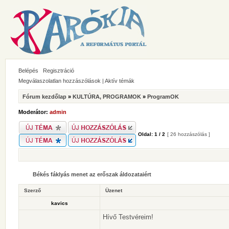
Belépés
Regisztráció
Megválaszolatlan hozzászólások
|
Aktív témák
Fórum kezdőlap
»
KULTÚRA, PROGRAMOK
»
ProgramOK
Moderátor:
admin
Oldal:
1
/
2
[ 26 hozzászólás ]
Békés fáklyás menet az erőszak áldozataiért
Szerző
Üzenet
kavics
Hívő Testvéreim!