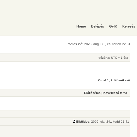
Home
Belépés
GyIK
Keresés
Pontos idő: 2026. aug. 06., csütörtök 22:31
Időzóna: UTC + 1 óra
Oldal
1
,
2
Következő
Előző téma
|
Következő téma
Elküldve:
2006. okt. 24., kedd 21:41