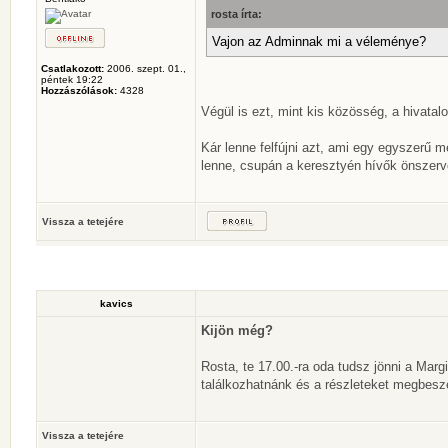
rosta írta:
Vajon az Adminnak mi a véleménye?
Csatlakozott:
2006. szept. 01.,
péntek 19:22
Hozzászólások:
4328
Végül is ezt, mint kis közösség, a hivatalo
Kár lenne felfújni azt, ami egy egyszerű m
lenne, csupán a keresztyén hívők önszerve
Vissza a tetejére
kavics
Kijön még?
Rosta, te 17.00.-ra oda tudsz jönni a Margit
találkozhatnánk és a részleteket megbeszél
Vissza a tetejére