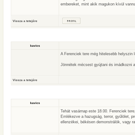
embereket, mint akik magukon kívül vannak
Vissza a tetejére
kavics
A Ferenciek tere még hitelesebb helyszin 
Jönnétek mécsest gyújtani és imádkozni 
Vissza a tetejére
kavics
Tehát vasárnap este 18.00. Ferenciek tere
Emlékezve a hazugság, terror, gyűlölet, p
ellenzékei, békésen demonstrálók, vagy ra