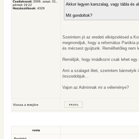
Csatlakozott:
2006. szept. 01.,
Akkor legyen karszalag, vagy tábla és a
péntek 19:22
Hozzászólások:
4328
Mit gondoltok?
Szerintem jó az eredeti elképzelésed a Ko
megmondjuk, hogy a református Parókia po
és mécsest gyújtunk. Remélhetőleg nem 
Reméljük, hogy imádkozni csak lehet egy
Ami a szalagot illeti, szerintem bármelyik 
összedobjuk...
Vajon az Adminnak mi a véleménye?
Vissza a tetejére
rosta
Bentlakó