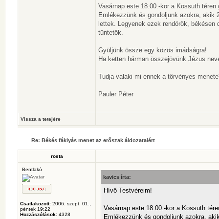
Vasárnap este 18.00.-kor a Kossuth téren
Emlékezzünk és gondoljunk azokra, akik 20
lettek. Legyenek ezek rendörök, békésen d
tüntetők.
Gyüljünk össze egy közös imádságra!
Ha ketten hárman összejövünk Jézus nevébe
Tudja valaki mi ennek a törvényes menete
Pauler Péter
Vissza a tetejére
Re: Békés fáklyás menet az erőszak áldozataiért
rosta
Bentlakó
kavics írta:
Hívő Testvéreim!
Csatlakozott:
2006. szept. 01.,
Vasárnap este 18.00.-kor a Kossuth tér
péntek 19:22
Hozzászólások:
4328
Emlékezzünk és gondoljunk azokra, akik 