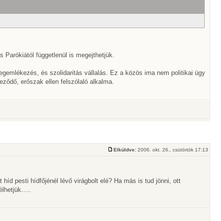
s Parókiától függetlenül is megejthetjük.
egemlékezés, és szolidaritás vállalás. Ez a közös ima nem politikai ügy
ződő, erőszak ellen felszólaló alkalma.
Elküldve:
2006. okt. 26., csütörtök 17:13
 híd pesti hídfőjénél lévő virágbolt elé? Ha más is tud jönni, ott
hetjük.....