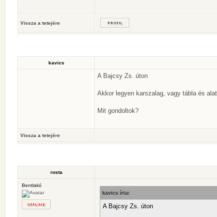
Vissza a tetejére
kavics
A Bajcsy Zs. úton
Akkor legyen karszalag, vagy tábla és ala
Mit gondoltok?
Vissza a tetejére
rosta
Bentlakó
kavics írta:
A Bajcsy Zs. úton