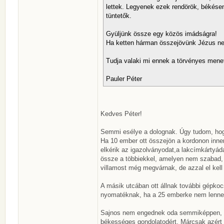
lettek. Legyenek ezek rendörök, békésen
tüntetők.
Gyüljünk össze egy közös imádságra!
Ha ketten hárman összejövünk Jézus nevé
Tudja valaki mi ennek a törvényes mene
Pauler Péter
Kedves Péter!
Semmi esélye a dolognak. Úgy tudom, hogy
Ha 10 ember ott összejön a kordonon innen
elkérik az igazolványodat,a lakcímkártyádat
össze a többiekkel, amelyen nem szabad, é
villamost még megvárnak, de azzal el kel
A másik utcában ott állnak további gépko
nyomatéknak, ha a 25 emberke nem lenne
Sajnos nem engednek oda semmiképpen, am
békességes gondolatodért. Márcsak azért s