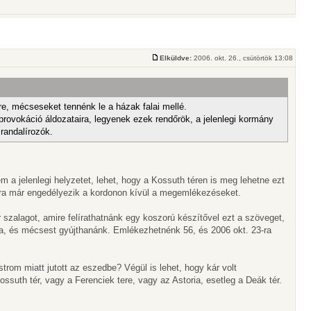
Elküldve:
2006. okt. 26., csütörtök 13:08
re, mécseseket tennénk le a házak falai mellé.
provokáció áldozataira, legyenek ezek rendőrök, a jelenlegi kormány
randalírozók.
 a jelenlegi helyzetet, lehet, hogy a Kossuth téren is meg lehetne ezt
mára már engedélyezik a kordonon kívül a megemlékezéseket.
ér szalagot, amire felírathatnánk egy koszorú készítővel ezt a szöveget,
onra, és mécsest gyújthanánk. Emlékezhetnénk 56, és 2006 okt. 23-ra
trom miatt jutott az eszedbe? Végül is lehet, hogy kár volt
suth tér, vagy a Ferenciek tere, vagy az Astoria, esetleg a Deák tér.