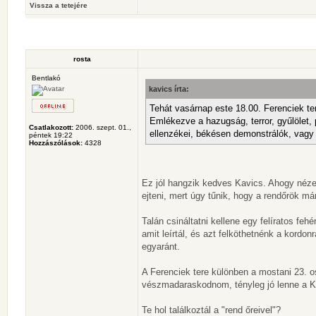
Vissza a tetejére
rosta
Bentlakó
kavics írta:
Tehát vasárnap este 18.00. Ferenciek te
Emlékezve a hazugság, terror, gyűlölet, 
Csatlakozott:
2006. szept. 01.,
ellenzékei, békésen demonstrálók, vagy 
péntek 19:22
Hozzászólások:
4328
Ez jól hangzik kedves Kavics. Ahogy nézem
ejteni, mert úgy tűnik, hogy a rendőrök 
Talán csináltatni kellene egy felíratos feh
amit leírtál, és azt felköthetnénk a kord
egyaránt.
A Ferenciek tere különben a mostani 23. os
vészmadaraskodnom, tényleg jó lenne a Kos
Te hol találkoztál a "rend őreivel"?