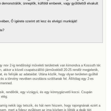
 demonstrálók, ünneplők, külföldi emberek, vagy gyűlölettől elvakult
ben, Ő ígérete szerint ott lesz és elvégzi munkáját!
te?
 nov 2-ig rendőrségi műveleti területnek van kimondva a Kossuth tér.
, akkor a közeli csapatszállító járművekből 20-25 rendőr megjelenik,
, és felírják az adataidat. Utána közlik, hogy olyan területen gyűltél
s a törvény nevében oszolásra szólítanak fel. Állítólag egy 2-es
l menned.
csik, rendőrök, egy vízágyú, és egy könnygázvető kocsi. Csupán
 elég.
íg nekik úgy tetszik, és hát nem hiszem, hogy rajongnának ezért a
em, mert a fidesz gyűlésen az ima közben is lőtték a deák téri