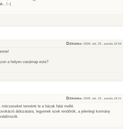
...!:-(
Elküldve:
2006. okt. 25., szerda 18:54
lenne!
azon a helyen vasárnap este?
Elküldve:
2006. okt. 25., szerda 19:21
, mécseseket tennénk le a házak falai mellé.
rovokáció áldozataira, legyenek ezek rendőrök, a jelenlegi kormány
ndalírozók.