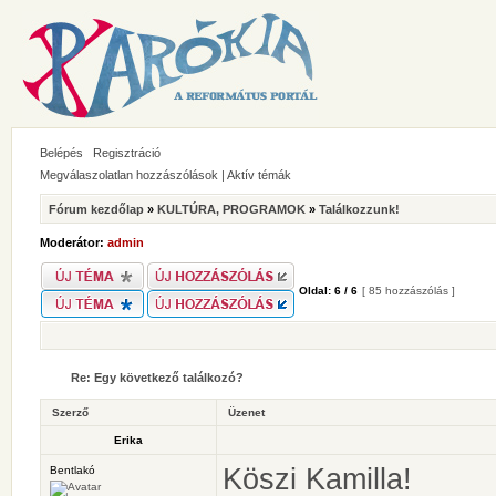
Belépés
Regisztráció
Megválaszolatlan hozzászólások
|
Aktív témák
Fórum kezdőlap
»
KULTÚRA, PROGRAMOK
»
Találkozzunk!
Moderátor:
admin
Oldal:
6
/
6
[ 85 hozzászólás ]
Re: Egy következő találkozó?
Szerző
Üzenet
Erika
Köszi Kamilla!
Bentlakó