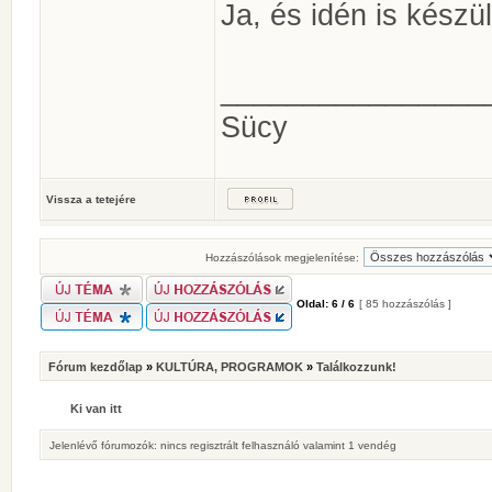
Ja, és idén is készü
________________
Sücy
Vissza a tetejére
Hozzászólások megjelenítése:
Oldal:
6
/
6
[ 85 hozzászólás ]
Fórum kezdőlap
»
KULTÚRA, PROGRAMOK
»
Találkozzunk!
Ki van itt
Jelenlévő fórumozók: nincs regisztrált felhasználó valamint 1 vendég