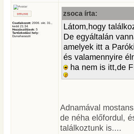
zsoca írta:
Csatlakozott:
2006. okt. 31.,
Látom,hogy találko
kedd 21:34
Hozzászólások:
5
Tartózkodási hely:
De egyáltalán vann
Dunaharaszti
amelyek itt a Parók
és valamennyire éln
ha nem is itt,de 
Adnamával mostansá
de néha előfordul, é
találkoztunk is....