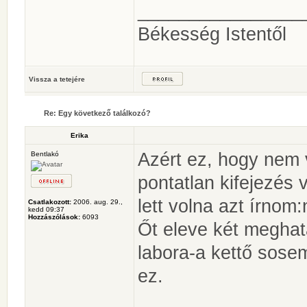
________________
Békesség Istentől
Vissza a tetejére
Re: Egy következő találkozó?
Erika
Azért ez, hogy nem 
Bentlakó
pontatlan kifejezés 
lett volna azt írnom
Csatlakozott:
2006. aug. 29.,
kedd 09:37
Hozzászólások:
6093
Őt eleve két meghatá
labora-a kettő sosem
ez.