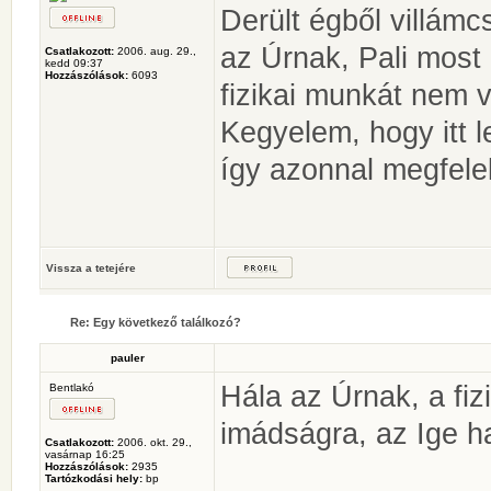
Derült égből villámc
az Úrnak, Pali most
Csatlakozott:
2006. aug. 29.,
kedd 09:37
Hozzászólások:
6093
fizikai munkát nem 
Kegyelem, hogy itt l
így azonnal megfelel
Vissza a tetejére
Re: Egy következő találkozó?
pauler
Hála az Úrnak, a fiz
Bentlakó
imádságra, az Ige h
Csatlakozott:
2006. okt. 29.,
vasárnap 16:25
Hozzászólások:
2935
Tartózkodási hely:
bp