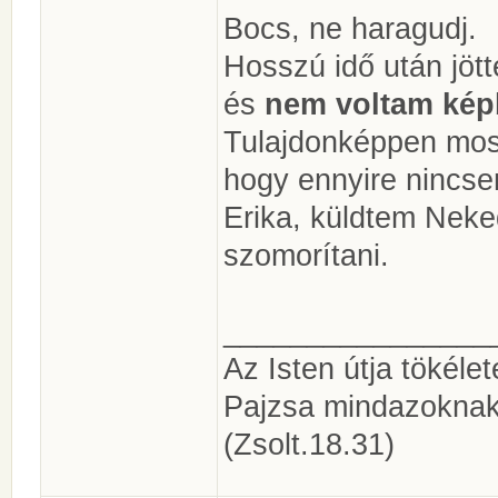
Bocs, ne haragudj.
Hosszú idő után jöt
és
nem voltam ké
Tulajdonképpen most
hogy ennyire nincsen
Erika, küldtem Neked
szomorítani.
________________
Az Isten útja tökéle
Pajzsa mindazoknak
(Zsolt.18.31)