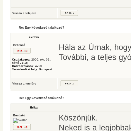
Vissza a tetejére
Re: Egy következő találkozó?
exrefis
Hála az Úrnak, hogy
Bentlakó
További, a teljes g
Csatlakozott:
2006. okt. 02.,
hétfő 21:15
Hozzászólások:
4790
Tartózkodási hely:
Budapest
Vissza a tetejére
Re: Egy következő találkozó?
Erika
Köszönjük.
Bentlakó
Neked is a legjobba