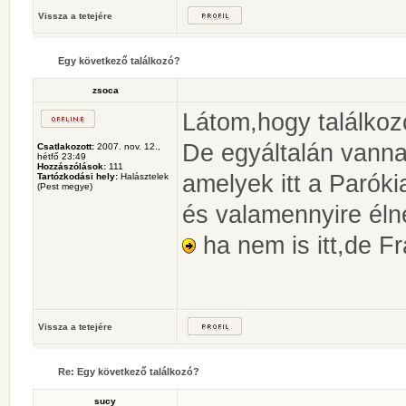
Vissza a tetejére
Egy következő találkozó?
zsoca
Látom,hogy találkoz
De egyáltalán vanna
Csatlakozott:
2007. nov. 12.,
hétfő 23:49
Hozzászólások:
111
amelyek itt a Parók
Tartózkodási hely:
Halásztelek
(Pest megye)
és valamennyire élne
ha nem is itt,de F
Vissza a tetejére
Re: Egy következő találkozó?
sucy