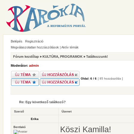
Belépés
Regisztráció
Megválaszolatlan hozzászólások
|
Aktív témák
Fórum kezdőlap
»
KULTÚRA, PROGRAMOK
»
Találkozzunk!
Moderátor:
admin
Oldal:
6
/
6
[ 85 hozzászólás ]
Re: Egy következő találkozó?
Szerző
Üzenet
Erika
Köszi Kamilla!
Bentlakó