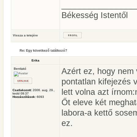
________________
Békesség Istentől
Vissza a tetejére
Re: Egy következő találkozó?
Erika
Azért ez, hogy nem 
Bentlakó
pontatlan kifejezés 
lett volna azt írnom
Csatlakozott:
2006. aug. 29.,
kedd 09:37
Hozzászólások:
6093
Őt eleve két meghatá
labora-a kettő sosem
ez.