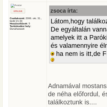
zsoca írta:
Csatlakozott:
2006. okt. 31.,
Látom,hogy találko
kedd 21:34
Hozzászólások:
5
Tartózkodási hely:
De egyáltalán vann
Dunaharaszti
amelyek itt a Parók
és valamennyire éln
ha nem is itt,de 
Adnamával mostansá
de néha előfordul, é
találkoztunk is....