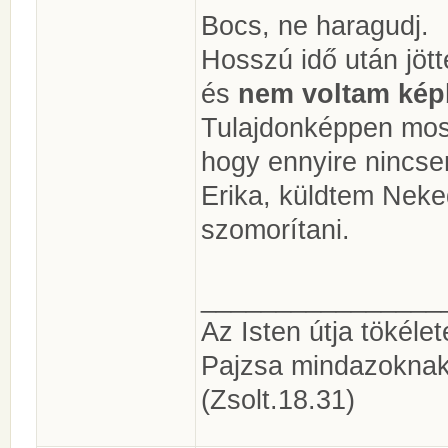
Bocs, ne haragudj.
Hosszú idő után jöt
és
nem voltam ké
Tulajdonképpen most
hogy ennyire nincsen
Erika, küldtem Neked
szomorítani.
________________
Az Isten útja tökéle
Pajzsa mindazoknak
(Zsolt.18.31)