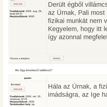
Derült égből villámc
az Úrnak, Pali most
Csatlakozott:
2006. aug. 29.,
kedd 09:37
Hozzászólások:
6093
fizikai munkát nem 
Kegyelem, hogy itt l
így azonnal megfelel
Vissza a tetejére
Re: Egy következő találkozó?
pauler
Hála az Úrnak, a fiz
Bentlakó
imádságra, az Ige h
Csatlakozott:
2006. okt. 29.,
vasárnap 16:25
Hozzászólások:
2935
Tartózkodási hely:
bp