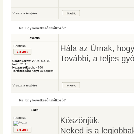
Vissza a tetejére
Re: Egy következő találkozó?
exrefis
Hála az Úrnak, hogy
Bentlakó
További, a teljes g
Csatlakozott:
2006. okt. 02.,
hétfő 21:15
Hozzászólások:
4790
Tartózkodási hely:
Budapest
Vissza a tetejére
Re: Egy következő találkozó?
Erika
Köszönjük.
Bentlakó
Neked is a legjobba