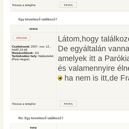
Vissza a tetejére
Egy következő találkozó?
zsoca
Látom,hogy találkoz
De egyáltalán vanna
Csatlakozott:
2007. nov. 12.,
hétfő 23:49
Hozzászólások:
111
amelyek itt a Parók
Tartózkodási hely:
Halásztelek
(Pest megye)
és valamennyire élne
ha nem is itt,de F
Vissza a tetejére
Re: Egy következő találkozó?
sucy