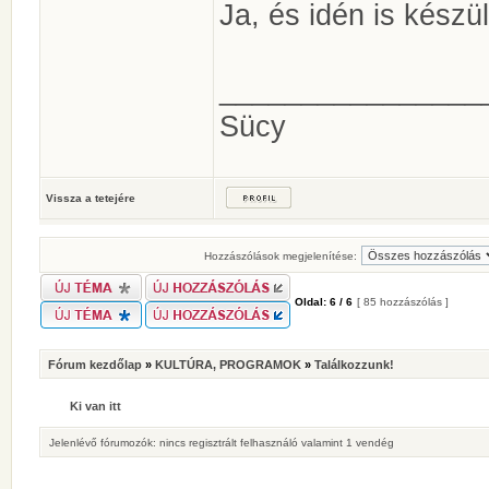
Ja, és idén is készü
________________
Sücy
Vissza a tetejére
Hozzászólások megjelenítése:
Oldal:
6
/
6
[ 85 hozzászólás ]
Fórum kezdőlap
»
KULTÚRA, PROGRAMOK
»
Találkozzunk!
Ki van itt
Jelenlévő fórumozók: nincs regisztrált felhasználó valamint 1 vendég