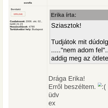
exrefis
Bentlakó
Erika írta:
Csatlakozott:
2006. okt. 02.,
Sziasztok!
hétfő 21:15
Hozzászólások:
4790
Tartózkodási hely:
Budapest
Tudjátok mit dúdo
....."nem adom fel".
addig meg az ötlet
Drága Erika!
Erről beszéltem.
üdv
ex