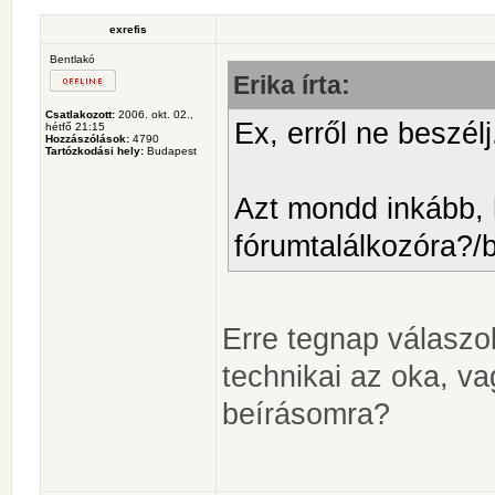
exrefis
Bentlakó
Erika írta:
Csatlakozott:
2006. okt. 02.,
Ex, erről ne beszélj
hétfő 21:15
Hozzászólások:
4790
Tartózkodási hely:
Budapest
Azt mondd inkább, 
fórumtalálkozóra?/
Erre tegnap válaszo
technikai az oka, va
beírásomra?