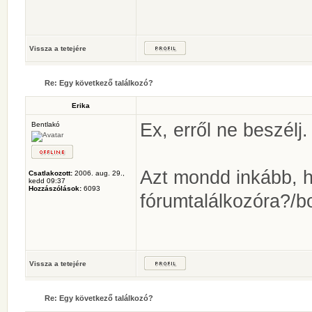
Vissza a tetejére
Re: Egy következő találkozó?
Erika
Ex, erről ne beszélj.
Bentlakó
Azt mondd inkább, h
Csatlakozott:
2006. aug. 29.,
kedd 09:37
Hozzászólások:
6093
fórumtalálkozóra?/b
Vissza a tetejére
Re: Egy következő találkozó?