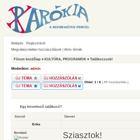
Belépés
Regisztráció
Megválaszolatlan hozzászólások
|
Aktív témák
Fórum kezdőlap
»
KULTÚRA, PROGRAMOK
»
Találkozzunk!
Moderátor:
admin
Oldal:
1
/
6
[ 85 hozzászólás ]
Egy következő találkozó?
Szerző
Üzenet
Erika
Sziasztok!
Bentlakó