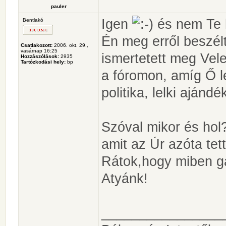
pauler
Igen
és nem Te h
Bentlakó
Én meg erről beszél
Csatlakozott:
2006. okt. 29.,
vasárnap 16:25
ismertetett meg Vele
Hozzászólások:
2935
Tartózkodási hely:
bp
a fóromon, amíg Ő l
politika, lelki ajándé
Szóval mikor és hol
amit az Úr azóta tet
Rátok,hogy miben ga
Atyánk!
________________