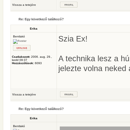
Vissza a tetejére
Re: Egy következő találkozó?
Erika
Szia Ex!
Bentlakó
A technika lesz a hú
Csatlakozott:
2006. aug. 29.,
kedd 09:37
Hozzászólások:
6093
jelezte volna neked 
Vissza a tetejére
Re: Egy következő találkozó?
Erika
Bentlakó