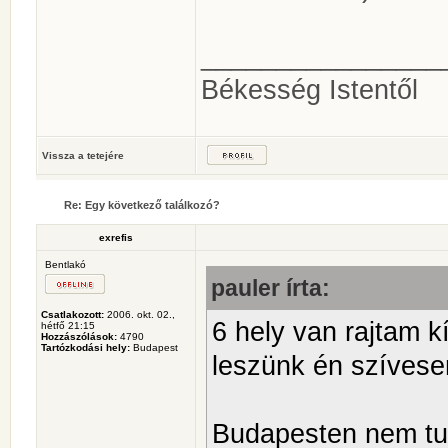
________________
Békesség Istentől
Vissza a tetejére
Re: Egy következő találkozó?
exrefis
Bentlakó
pauler írta:
Csatlakozott:
2006. okt. 02.,
6 hely van rajtam k
hétfő 21:15
Hozzászólások:
4790
Tartózkodási hely:
Budapest
leszünk én szívese
Budapesten nem tud