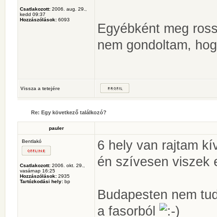
Csatlakozott:
2006. aug. 29.,
kedd 09:37
Hozzászólások:
6093
Egyébként meg rossz
nem gondoltam, hogy
Vissza a tetejére
Re: Egy következő találkozó?
pauler
6 hely van rajtam kí
Bentlakó
én szívesen viszek 
Csatlakozott:
2006. okt. 29.,
vasárnap 16:25
Hozzászólások:
2935
Tartózkodási hely:
bp
Budapesten nem tudo
a fasorból