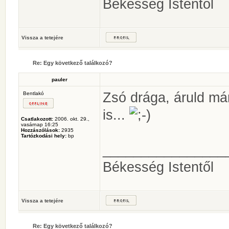
Békesség Istentől
Vissza a tetejére
Re: Egy következő találkozó?
pauler
Zsó drága, áruld már
Bentlakó
is...
Csatlakozott:
2006. okt. 29.,
vasárnap 16:25
Hozzászólások:
2935
Tartózkodási hely:
bp
________________
Békesség Istentől
Vissza a tetejére
Re: Egy következő találkozó?