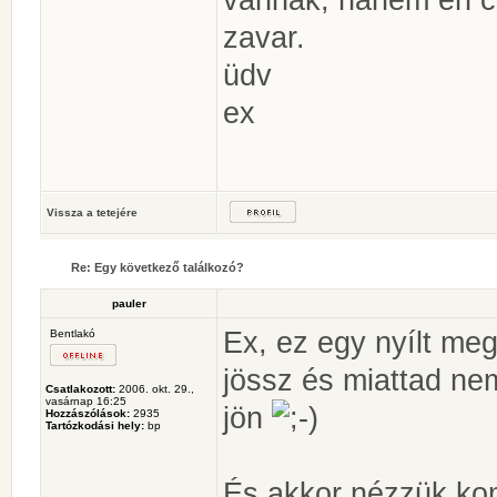
zavar.
üdv
ex
Vissza a tetejére
Re: Egy következő találkozó?
pauler
Ex, ez egy nyílt meg
Bentlakó
jössz és miattad ne
Csatlakozott:
2006. okt. 29.,
vasárnap 16:25
jön
Hozzászólások:
2935
Tartózkodási hely:
bp
És akkor nézzük ko