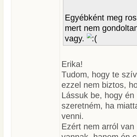
Egyébként meg ross
mert nem gondoltam
vagy.
Erika!
Tudom, hogy te szíve
ezzel nem biztos, h
Lássuk be, hogy én 
szeretném, ha miatt
venni.
Ezért nem arról van
vannak, hanem én c