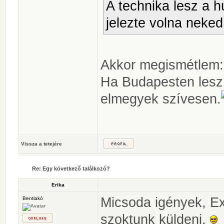
A technika lesz a h
jelezte volna neked
Akkor megismétlem:
Ha Budapesten lesz 
elmegyek szívesen.
Vissza a tetejére
Re: Egy következő találkozó?
Erika
Micsoda igények, E
Bentlakó
szoktunk küldeni.