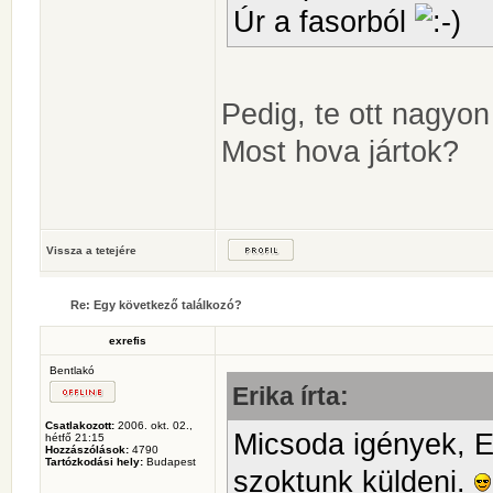
Úr a fasorból
Pedig, te ott nagyon
Most hova jártok?
Vissza a tetejére
Re: Egy következő találkozó?
exrefis
Bentlakó
Erika írta:
Csatlakozott:
2006. okt. 02.,
Micsoda igények, E
hétfő 21:15
Hozzászólások:
4790
Tartózkodási hely:
Budapest
szoktunk küldeni.