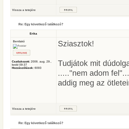
Vissza a tetejére
Re: Egy következő találkozó?
Erika
Sziasztok!
Bentlakó
Tudjátok mit dúdol
Csatlakozott:
2006. aug. 29.,
kedd 09:37
Hozzászólások:
6093
....."nem adom fel"..
addig meg az ötlete
Vissza a tetejére
Re: Egy következő találkozó?