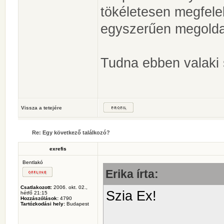
tökéletesen megfelel
egyszerűen megold
Tudna ebben valaki 
Vissza a tetejére
Re: Egy következő találkozó?
exrefis
Bentlakó
Erika írta:
Csatlakozott:
2006. okt. 02.,
Szia Ex!
hétfő 21:15
Hozzászólások:
4790
Tartózkodási hely:
Budapest