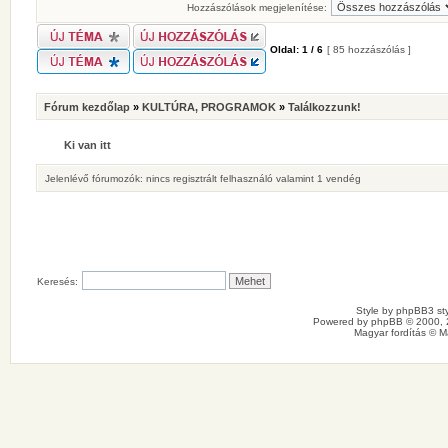
Hozzászólások megjelenítése:
Oldal:
1
/
6
[ 85 hozzászólás ]
Fórum kezdőlap
»
KULTÚRA, PROGRAMOK
»
Találkozzunk!
Ki van itt
Jelenlévő fórumozók: nincs regisztrált felhasználó valamint 1 vendég
Keresés:
Style by
phpBB3 sty
Powered by
phpBB
© 2000, 
Magyar fordítás ©
M