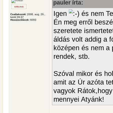
pauler írta:
Igen
és nem Te 
Csatlakozott:
2006. aug. 29.,
kedd 09:37
Én meg erről beszé
Hozzászólások:
6093
szeretete ismertete
áldás volt addig a 
középen és nem a pol
rendek, stb.
Szóval mikor és ho
amit az Úr azóta te
vagyok Rátok,hogy 
mennyei Atyánk!