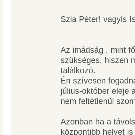
Szia Péter! vagyis I
Az imádság , mint f
szükséges, hiszen m
találkozó.
Én szívesen fogadn
július-október eleje
nem feltétlenül szom
Azonban ha a távols
központibb helyet i