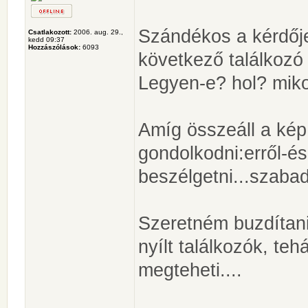
Szándékos a kérdője
Csatlakozott:
2006. aug. 29.,
kedd 09:37
Hozzászólások:
6093
következő találkozó
Legyen-e? hol? mik
Amíg összeáll a kép
gondolkodni:erről-és
beszélgetni...szabad
Szeretném buzdítani
nyílt találkozók, teh
megteheti....