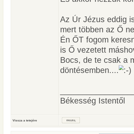
Az Úr Jézus eddig is
mert többen az Ő n
Én ŐT fogom keresni
is Ő vezetett máshov
Bocs, de te csak a 
döntésemben....
________________
Békesség Istentől
Vissza a tetejére