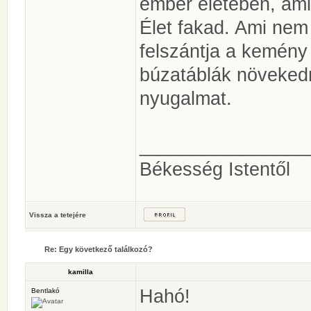
ember életében, ami
Élet fakad. Ami nem
felszántja a kemény
búzatáblák növeked
nyugalmat.
________________
Békesség Istentől
Vissza a tetejére
Re: Egy következő találkozó?
kamilla
Hahó!
Bentlakó