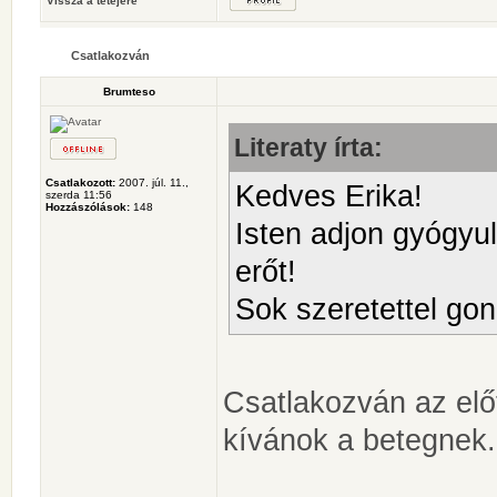
Vissza a tetejére
Csatlakozván
Brumteso
Literaty írta:
Csatlakozott:
2007. júl. 11.,
Kedves Erika!
szerda 11:56
Hozzászólások:
148
Isten adjon gyógyu
erőt!
Sok szeretettel gon
Csatlakozván az elő
kívánok a betegnek.