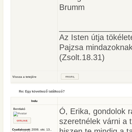
Brumm
________________
Az Isten útja tökéle
Pajzsa mindazoknak
(Zsolt.18.31)
Vissza a tetejére
Re: Egy következő találkozó?
Indu
Ó, Erika, gondolok 
Bentlakó
szeretnélek várni a 
hiszen te mindig a t
Csatlakozott:
2006. okt. 13.,