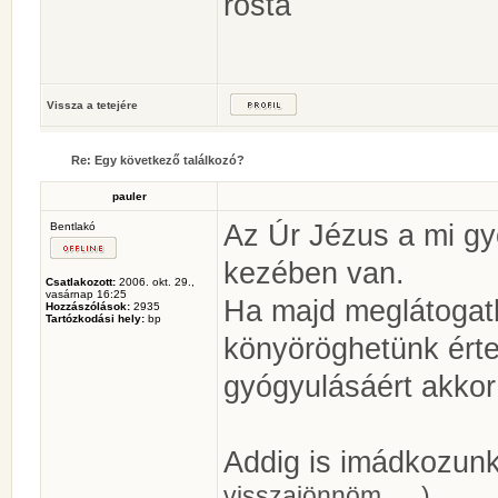
rosta
Vissza a tetejére
Re: Egy következő találkozó?
pauler
Az Úr Jézus a mi gy
Bentlakó
kezében van.
Csatlakozott:
2006. okt. 29.,
vasárnap 16:25
Ha majd meglátogath
Hozzászólások:
2935
Tartózkodási hely:
bp
könyöröghetünk érte
gyógyulásáért akkor
Addig is imádkozunk
visszajönnöm......)