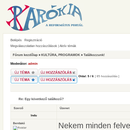
Belépés
Regisztráció
Megválaszolatlan hozzászólások
|
Aktív témák
Fórum kezdőlap
»
KULTÚRA, PROGRAMOK
»
Találkozzunk!
Moderátor:
admin
Oldal:
5
/
6
[ 85 hozzászólás ]
Re: Egy következő találkozó?
Szerző
Üzenet
Indu
Nekem minden felvet
Bentlakó