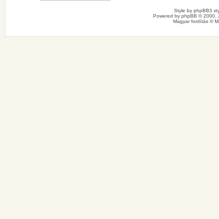
Style by
phpBB3 sty
Powered by
phpBB
© 2000, 
Magyar fordítás ©
M