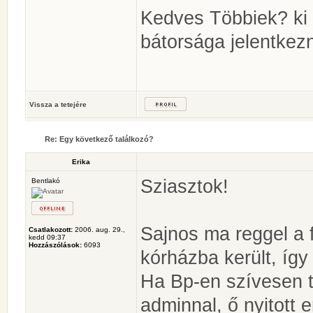
Kedves Többiek? ki 
bátorsága jelentkez
Vissza a tetejére
Re: Egy következő találkozó?
Erika
Sziasztok!
Bentlakó
Sajnos ma reggel a 
Csatlakozott:
2006. aug. 29.,
kedd 09:37
Hozzászólások:
6093
kórházba került, így
Ha Bp-en szívesen t
adminnal, ő nyitott e