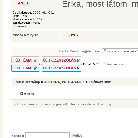
Erika, most látom, m
Csatlakozott:
2006. okt. 03.,
kedd 07:57
Hozzászólások:
1476
Tartózkodási hely:
Rákoskeresztúr
Vissza a tetejére
Hozzászólások megjelenítése:
Oldal:
5
/
6
[ 85 hozzászólás ]
Fórum kezdőlap
»
KULTÚRA, PROGRAMOK
»
Találkozzunk!
Ki van itt
Jelenlévő fórumozók: nincs regisztrált felhasználó valamint 1 vendég
Keresés: