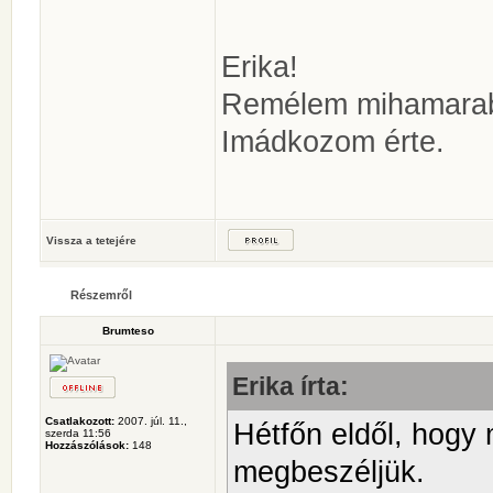
Erika!
Remélem mihamarabb
Imádkozom érte.
Vissza a tetejére
Részemről
Brumteso
Erika írta:
Csatlakozott:
2007. júl. 11.,
Hétfőn eldől, hogy 
szerda 11:56
Hozzászólások:
148
megbeszéljük.