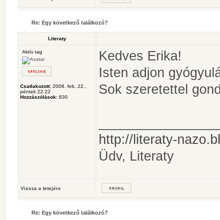
Re: Egy következő találkozó?
Literaty
Kedves Erika!
Aktív tag
Isten adjon gyógyulá
Sok szeretettel gond
Csatlakozott:
2008. feb. 22.,
péntek 22:22
Hozzászólások:
830
________________
http://literaty-nazo.
Üdv, Literaty
Vissza a tetejére
Re: Egy következő találkozó?