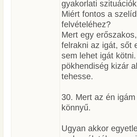
gyakorlati szituáció
Miért fontos a szelí
felvételéhez?
Mert egy erőszakos,
felrakni az igát, ső
sem lehet igát kötn
pökhendiség kizár a
tehesse.
30. Mert az én igám
könnyű.
Ugyan akkor egyetle