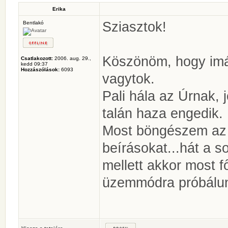
Erika
Sziasztok!
Bentlakó
Köszönöm, hogy imá
Csatlakozott:
2006. aug. 29.,
kedd 09:37
Hozzászólások:
6093
vagytok.
Pali hála az Úrnak, 
talán haza engedik.
Most böngészem az "
beírásokat...hát a so
mellett akkor most f
üzemmódra próbálunk