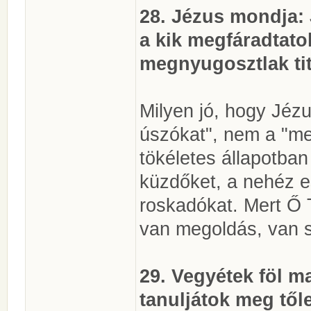
28. Jézus mondja:
a kik megfáradtato
megnyugosztlak tit
Milyen jó, hogy Jéz
úszókat", nem a "med
tökéletes állapotban
küzdőket, a nehéz es
roskadókat. Mert Ő 
van megoldás, van 
29. Vegyétek föl m
tanuljátok meg től