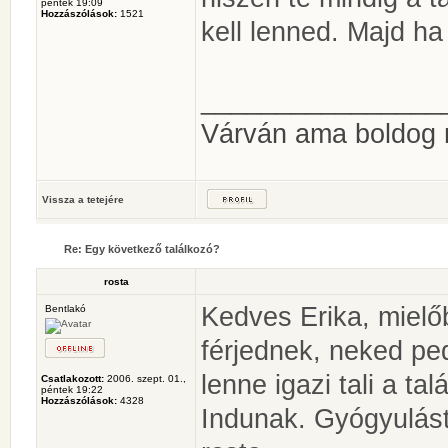
péntek 19:09
Hozzászólások:
1521
kell lenned. Majd ha
________________
Várván ama boldog
Vissza a tetejére
Re: Egy következő találkozó?
rosta
Kedves Erika, mielő
Bentlakó
férjednek, neked pe
lenne igazi tali a ta
Csatlakozott:
2006. szept. 01.,
péntek 19:22
Hozzászólások:
4328
Indunak. Gyógyulást,