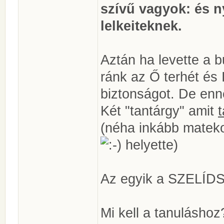
szívű vagyok: és ny
lelkeiteknek.
Aztán ha levette a bű
ránk az Ő terhét és 
biztonságot. De enne
Két "tantárgy" amit
(néha inkább matekoz
helyette)
Az egyik a SZELÍDS
Mi kell a tanuláshoz