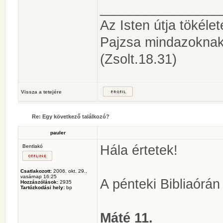
________________
Az Isten útja tökéle
Pajzsa mindazoknak
(Zsolt.18.31)
Vissza a tetejére
Re: Egy következő találkozó?
pauler
Hála értetek!
Bentlakó
Csatlakozott:
2006. okt. 29.,
vasárnap 16:25
A pénteki Bibliaórán 
Hozzászólások:
2935
Tartózkodási hely:
bp
Máté 11.