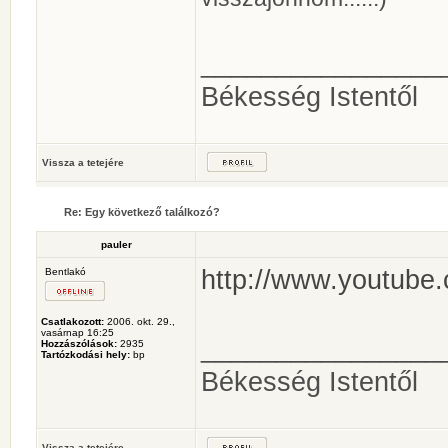
________________
Békesség Istentől
Vissza a tetejére
Re: Egy következő találkozó?
pauler
http://www.youtub
Bentlakó
Csatlakozott:
2006. okt. 29.,
vasárnap 16:25
________________
Hozzászólások:
2935
Tartózkodási hely:
bp
Békesség Istentől
Vissza a tetejére