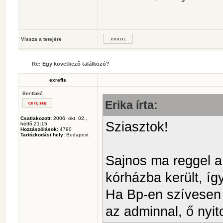
Vissza a tetejére
Re: Egy következő találkozó?
exrefis
Bentlakó
Erika írta:
Csatlakozott:
2006. okt. 02.,
Sziasztok!
hétfő 21:15
Hozzászólások:
4790
Tartózkodási hely:
Budapest
Sajnos ma reggel a
kórházba került, íg
Ha Bp-en szívesen 
az adminnal, ő nyito