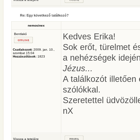
Re: Egy következő találkozó?
nemosinex
Kedves Erika!
Bentlakó
Sok erőt, türelmet é
Csatlakozott:
2009. jan. 10.,
szombat 15:04
a nehézségek idejé
Hozzászólások:
1823
Jézus...
A találkozót illetően
szólókkal.
Szeretettel üdvözöll
nX
Vissza a tetejére