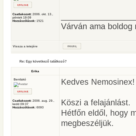
________________
Csatlakozott:
2006. okt. 13.,
péntek 19:09
Hozzászólások:
1521
Várván ama boldog
Vissza a tetejére
Re: Egy következő találkozó?
Erika
Kedves Nemosinex!
Bentlakó
Köszi a felajánlást.
Csatlakozott:
2006. aug. 29.,
kedd 09:37
Hozzászólások:
6093
Hétfőn eldől, hogy m
megbeszéljük.