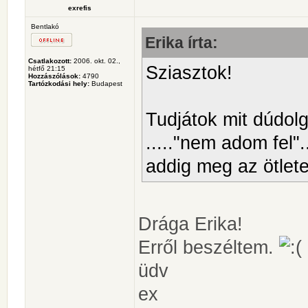
exrefis
Bentlakó
Erika írta:
Csatlakozott:
2006. okt. 02.,
Sziasztok!
hétfő 21:15
Hozzászólások:
4790
Tartózkodási hely:
Budapest
Tudjátok mit dúdo
....."nem adom fel".
addig meg az ötlet
Drága Erika!
Erről beszéltem.
üdv
ex