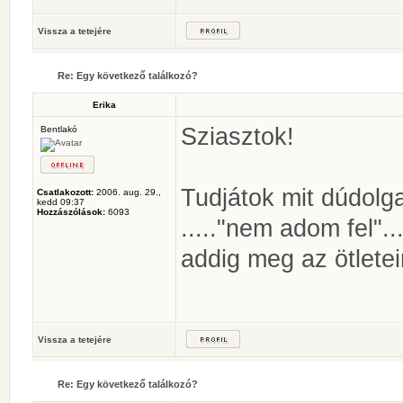
Vissza a tetejére
Re: Egy következő találkozó?
Erika
Sziasztok!
Bentlakó
Tudjátok mit dúdol
Csatlakozott:
2006. aug. 29.,
kedd 09:37
Hozzászólások:
6093
....."nem adom fel"..
addig meg az ötlete
Vissza a tetejére
Re: Egy következő találkozó?