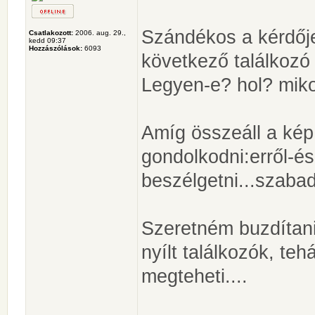
Szándékos a kérdője
Csatlakozott:
2006. aug. 29.,
kedd 09:37
Hozzászólások:
6093
következő találkozó
Legyen-e? hol? mik
Amíg összeáll a kép
gondolkodni:erről-és
beszélgetni...szabad
Szeretném buzdítani
nyílt találkozók, teh
megteheti....