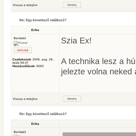
Vissza a tetejére
Re: Egy következő találkozó?
Erika
Szia Ex!
Bentlakó
A technika lesz a hú
Csatlakozott:
2006. aug. 29.,
kedd 09:37
Hozzászólások:
6093
jelezte volna neked 
Vissza a tetejére
Re: Egy következő találkozó?
Erika
Bentlakó