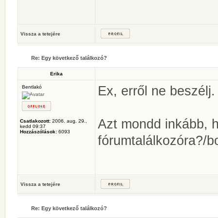
Vissza a tetejére
Re: Egy következő találkozó?
Erika
Ex, erről ne beszélj.
Bentlakó
Azt mondd inkább, h
Csatlakozott:
2006. aug. 29.,
kedd 09:37
Hozzászólások:
6093
fórumtalálkozóra?/b
Vissza a tetejére
Re: Egy következő találkozó?