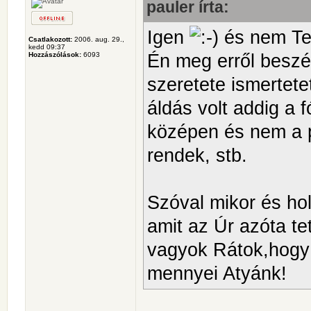
pauler írta:
Igen
és nem Te 
Csatlakozott:
2006. aug. 29.,
kedd 09:37
Én meg erről beszé
Hozzászólások:
6093
szeretete ismertete
áldás volt addig a 
középen és nem a pol
rendek, stb.
Szóval mikor és ho
amit az Úr azóta te
vagyok Rátok,hogy 
mennyei Atyánk!