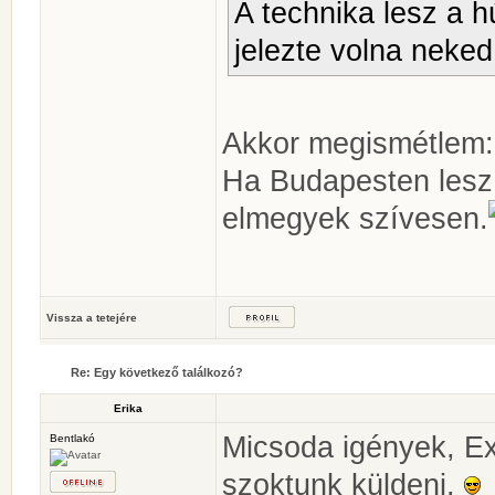
A technika lesz a h
jelezte volna neked
Akkor megismétlem:
Ha Budapesten lesz 
elmegyek szívesen.
Vissza a tetejére
Re: Egy következő találkozó?
Erika
Micsoda igények, E
Bentlakó
szoktunk küldeni.