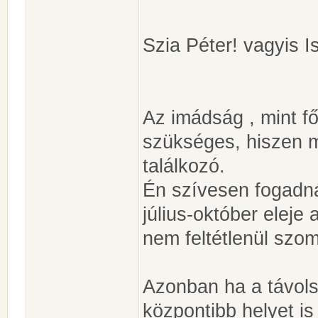
Szia Péter! vagyis I
Az imádság , mint f
szükséges, hiszen m
találkozó.
Én szívesen fogadn
július-október eleje
nem feltétlenül szom
Azonban ha a távols
központibb helyet i