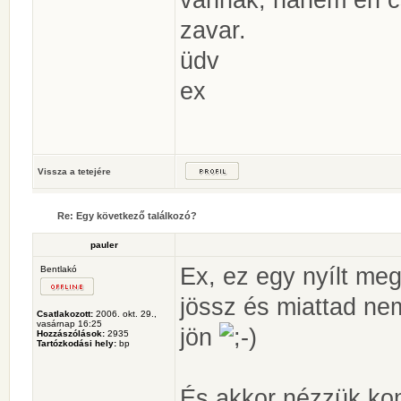
zavar.
üdv
ex
Vissza a tetejére
Re: Egy következő találkozó?
pauler
Ex, ez egy nyílt meg
Bentlakó
jössz és miattad ne
Csatlakozott:
2006. okt. 29.,
vasárnap 16:25
jön
Hozzászólások:
2935
Tartózkodási hely:
bp
És akkor nézzük ko