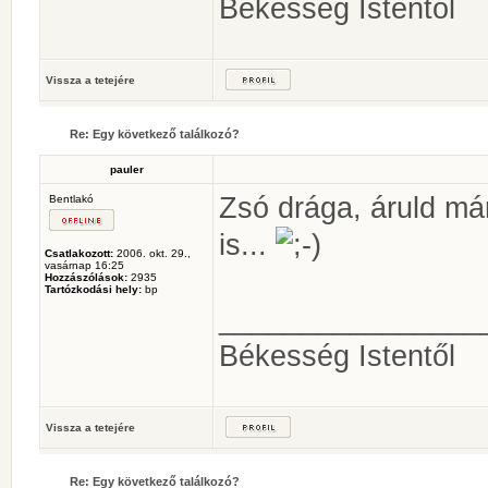
Békesség Istentől
Vissza a tetejére
Re: Egy következő találkozó?
pauler
Zsó drága, áruld már
Bentlakó
is...
Csatlakozott:
2006. okt. 29.,
vasárnap 16:25
Hozzászólások:
2935
Tartózkodási hely:
bp
________________
Békesség Istentől
Vissza a tetejére
Re: Egy következő találkozó?