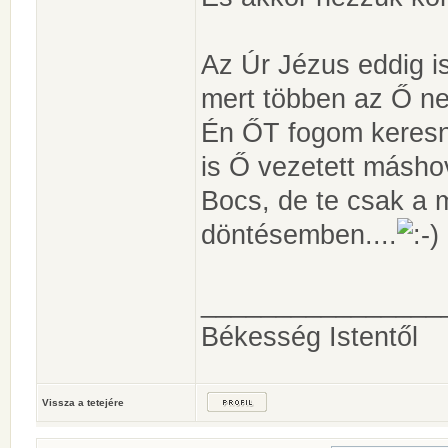
Az Úr Jézus eddig is
mert többen az Ő n
Én ŐT fogom keresni
is Ő vezetett máshov
Bocs, de te csak a 
döntésemben....
________________
Békesség Istentől
Vissza a tetejére