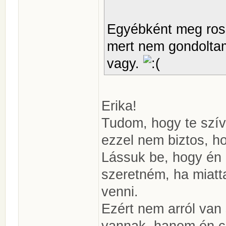
Egyébként meg ross
mert nem gondoltam
vagy.
Erika!
Tudom, hogy te szíve
ezzel nem biztos, h
Lássuk be, hogy én 
szeretném, ha miatt
venni.
Ezért nem arról van
vannak, hanem én c