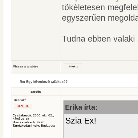
tökéletesen megfelel
egyszerűen megold
Tudna ebben valaki 
Vissza a tetejére
Re: Egy következő találkozó?
exrefis
Bentlakó
Erika írta:
Csatlakozott:
2006. okt. 02.,
Szia Ex!
hétfő 21:15
Hozzászólások:
4790
Tartózkodási hely:
Budapest