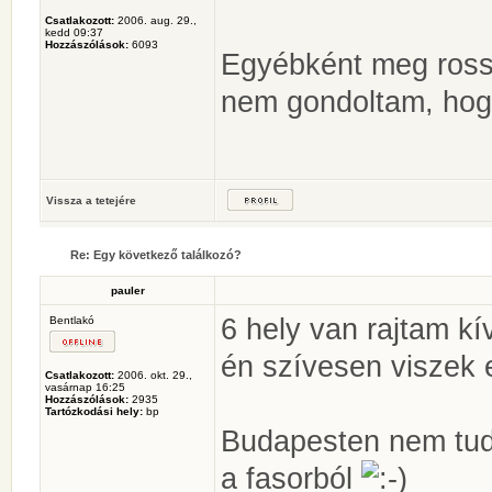
Csatlakozott:
2006. aug. 29.,
kedd 09:37
Hozzászólások:
6093
Egyébként meg rossz
nem gondoltam, hogy
Vissza a tetejére
Re: Egy következő találkozó?
pauler
6 hely van rajtam kí
Bentlakó
én szívesen viszek 
Csatlakozott:
2006. okt. 29.,
vasárnap 16:25
Hozzászólások:
2935
Tartózkodási hely:
bp
Budapesten nem tudo
a fasorból