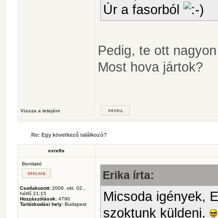
Úr a fasorból
Pedig, te ott nagyon
Most hova jártok?
Vissza a tetejére
Re: Egy következő találkozó?
exrefis
Bentlakó
Erika írta:
Csatlakozott:
2006. okt. 02.,
Micsoda igények, E
hétfő 21:15
Hozzászólások:
4790
Tartózkodási hely:
Budapest
szoktunk küldeni.