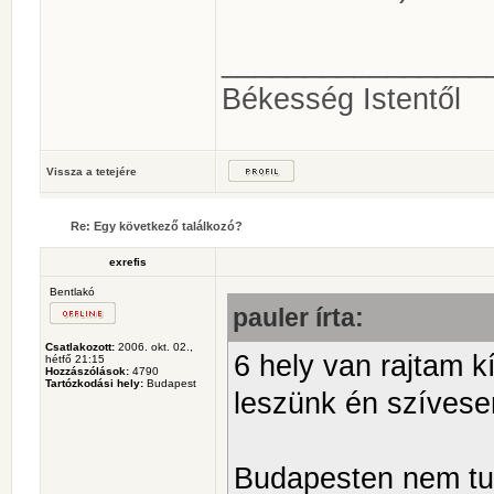
________________
Békesség Istentől
Vissza a tetejére
Re: Egy következő találkozó?
exrefis
Bentlakó
pauler írta:
Csatlakozott:
2006. okt. 02.,
6 hely van rajtam k
hétfő 21:15
Hozzászólások:
4790
Tartózkodási hely:
Budapest
leszünk én szívese
Budapesten nem tud