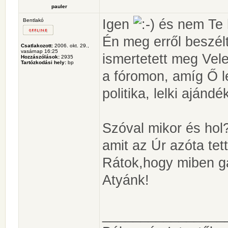
pauler
Igen
és nem Te h
Bentlakó
Én meg erről beszél
Csatlakozott:
2006. okt. 29.,
vasárnap 16:25
ismertetett meg Vele
Hozzászólások:
2935
Tartózkodási hely:
bp
a fóromon, amíg Ő l
politika, lelki ajándé
Szóval mikor és hol
amit az Úr azóta tet
Rátok,hogy miben ga
Atyánk!
________________