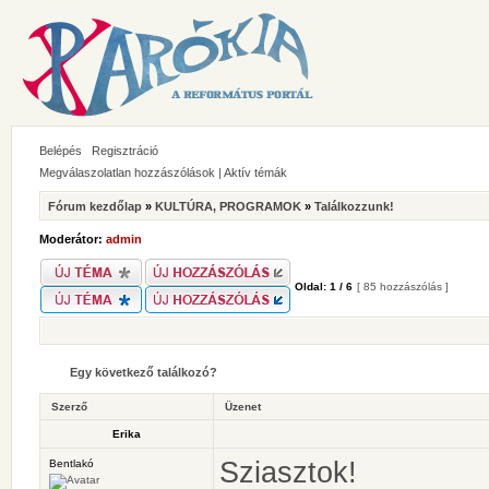
Belépés
Regisztráció
Megválaszolatlan hozzászólások
|
Aktív témák
Fórum kezdőlap
»
KULTÚRA, PROGRAMOK
»
Találkozzunk!
Moderátor:
admin
Oldal:
1
/
6
[ 85 hozzászólás ]
Egy következő találkozó?
Szerző
Üzenet
Erika
Sziasztok!
Bentlakó