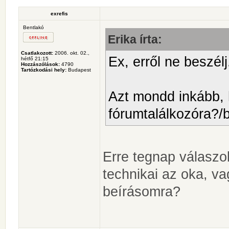
exrefis
Bentlakó
Erika írta:
Csatlakozott:
2006. okt. 02.,
Ex, erről ne beszélj
hétfő 21:15
Hozzászólások:
4790
Tartózkodási hely:
Budapest
Azt mondd inkább, 
fórumtalálkozóra?/
Erre tegnap válaszo
technikai az oka, va
beírásomra?