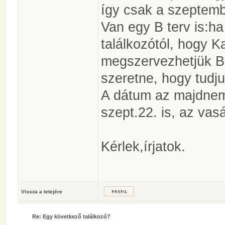
így csak a szeptemb
Van egy B terv is:ha
találkozótól, hogy 
megszervezhetjük Bud
szeretne, hogy tudju
A dátum az majdnem 
szept.22. is, az vas
Kérlek,írjatok.
Vissza a tetejére
Re: Egy következő találkozó?