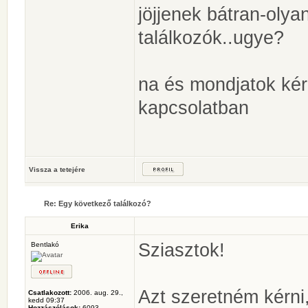
jöjjenek bátran-olyan
találkozók..ugye?
na és mondjatok ké
kapcsolatban
Vissza a tetejére
Re: Egy következő találkozó?
Erika
Sziasztok!
Bentlakó
Azt szeretném kérni,
Csatlakozott:
2006. aug. 29.,
kedd 09:37
Hozzászólások:
6093