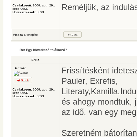
Reméljük, az indulás
Csatlakozott:
2006. aug. 29.,
kedd 09:37
Hozzászólások:
6093
Vissza a tetejére
Re: Egy következő találkozó?
Erika
Frissítésként idetes
Bentlakó
Pauler, Exrefis,
Literaty,Kamilla,In
Csatlakozott:
2006. aug. 29.,
kedd 09:37
Hozzászólások:
6093
és ahogy mondtuk, j
az idő, van egy me
Szeretném bátorítani