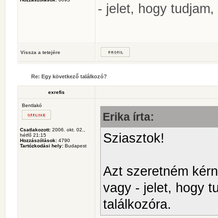
- jelet, hogy tudjam,
Vissza a tetejére
Re: Egy következő találkozó?
exrefis
Bentlakó
Erika írta:
Csatlakozott:
2006. okt. 02.,
Sziasztok!
hétfő 21:15
Hozzászólások:
4790
Tartózkodási hely:
Budapest
Azt szeretném kérni
vagy - jelet, hogy 
találkozóra.