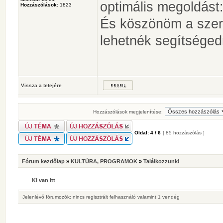
optimális megoldást:
Hozzászólások:
1823
És köszönöm a szerv
lehetnék segítséged
Vissza a tetejére
Hozzászólások megjelenítése:
Oldal:
4
/
6
[ 85 hozzászólás ]
Fórum kezdőlap
»
KULTÚRA, PROGRAMOK
»
Találkozzunk!
Ki van itt
Jelenlévő fórumozók: nincs regisztrált felhasználó valamint 1 vendég