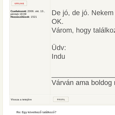
De jó, de jó. Nekem 
Csatlakozott:
2006. okt. 13.,
péntek 19:09
Hozzászólások:
1521
OK.
Várom, hogy találko
Üdv:
Indu
________________
Várván ama boldog
Vissza a tetejére
Re: Egy következő találkozó?