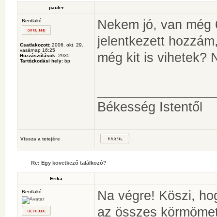
pauler
Nekem jó, van még 
Bentlakó
jelentkezett hozzám
Csatlakozott:
2006. okt. 29.,
vasárnap 16:25
még kit is vihetek? 
Hozzászólások:
2935
Tartózkodási hely:
bp
________________
Békesség Istentől
Vissza a tetejére
Re: Egy következő találkozó?
Erika
Na végre! Köszi, ho
Bentlakó
az összes körmömet