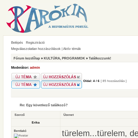
Belépés
Regisztráció
Megválaszolatlan hozzászólások
|
Aktív témák
Fórum kezdőlap
»
KULTÚRA, PROGRAMOK
»
Találkozzunk!
Moderátor:
admin
Oldal:
4
/
6
[ 85 hozzászólás ]
Re: Egy következő találkozó?
Szerző
Üzenet
Erika
türelem...türelem, 
Bentlakó