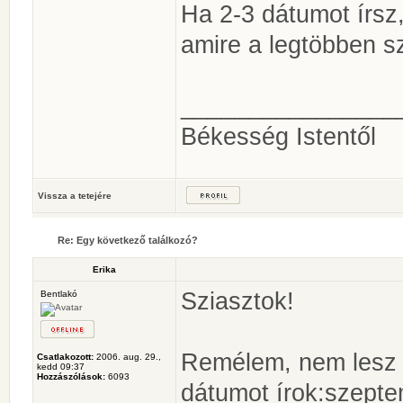
Ha 2-3 dátumot írsz
amire a legtöbben sz
________________
Békesség Istentől
Vissza a tetejére
Re: Egy következő találkozó?
Erika
Sziasztok!
Bentlakó
Remélem, nem lesz 
Csatlakozott:
2006. aug. 29.,
kedd 09:37
Hozzászólások:
6093
dátumot írok:szepte