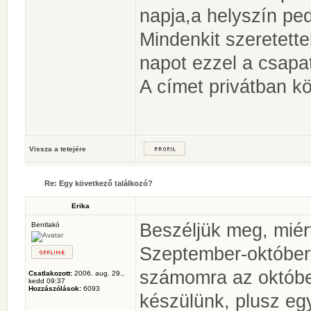
napja,a helyszín pe
Mindenkit szeretette
napot ezzel a csapat
A címet privátban kö
Vissza a tetejére
Re: Egy következő találkozó?
Erika
Beszéljük meg, miért
Bentlakó
Szeptember-októbert
számomra az október 
Csatlakozott:
2006. aug. 29.,
kedd 09:37
Hozzászólások:
6093
készülünk, plusz egy