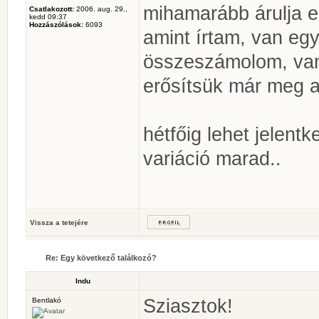
mihamarább árulja e
Csatlakozott:
2006. aug. 29.,
kedd 09:37
Hozzászólások:
6093
amint írtam, van egy
összeszámolom, van 
erősítsük már meg a
hétfőig lehet jelentk
variáció marad..
Vissza a tetejére
Re: Egy következő találkozó?
Indu
Sziasztok!
Bentlakó