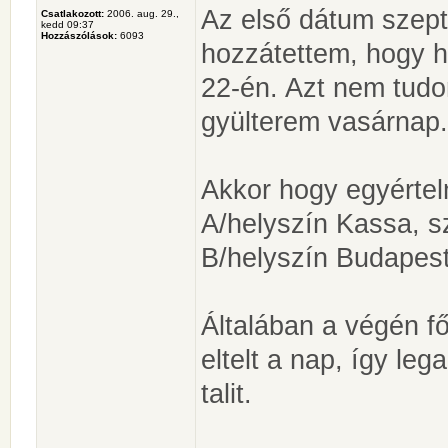
Az első dátum szept
Csatlakozott:
2006. aug. 29.,
kedd 09:37
Hozzászólások:
6093
hozzátettem, hogy ha
22-én. Azt nem tud
gyülterem vasárnap.
Akkor hogy egyértel
A/helyszín Kassa, s
B/helyszín Budapest
Általában a végén fő
eltelt a nap, így leg
talit.