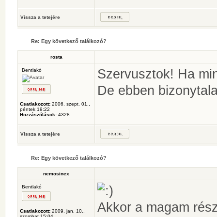
Vissza a tetejére
Re: Egy következő találkozó?
rosta
Szervusztok! Ha min
Bentlakó
De ebben bizonytal
Csatlakozott:
2006. szept. 01.,
péntek 19:22
Hozzászólások:
4328
Vissza a tetejére
Re: Egy következő találkozó?
nemosinex
Bentlakó
Akkor a magam rész
Csatlakozott:
2009. jan. 10.,
szombat 15:04