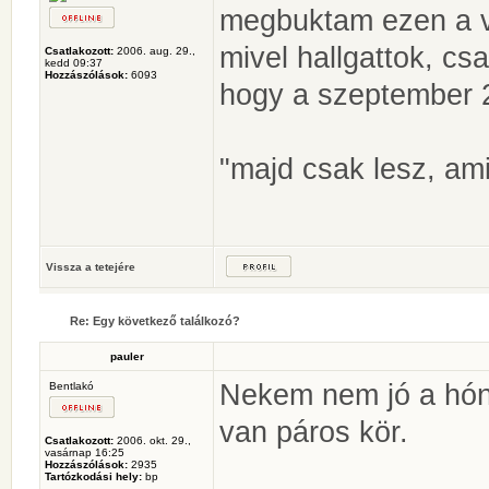
megbuktam ezen a v
mivel hallgattok, cs
Csatlakozott:
2006. aug. 29.,
kedd 09:37
Hozzászólások:
6093
hogy a szeptember 2
"majd csak lesz, ami
Vissza a tetejére
Re: Egy következő találkozó?
pauler
Nekem nem jó a hóna
Bentlakó
van páros kör.
Csatlakozott:
2006. okt. 29.,
vasárnap 16:25
Hozzászólások:
2935
Tartózkodási hely:
bp