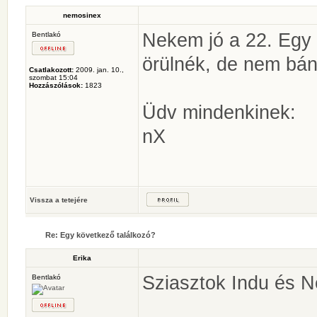
nemosinex
Nekem jó a 22. Egy 
Bentlakó
örülnék, de nem bán
Csatlakozott:
2009. jan. 10.,
szombat 15:04
Hozzászólások:
1823
Üdv mindenkinek:
nX
Vissza a tetejére
Re: Egy következő találkozó?
Erika
Sziasztok Indu és 
Bentlakó